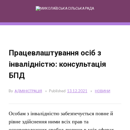
Skip
to
content
Працевлаштування осіб з
інвалідністю: консультація
БПД
By
АДМІНІСТРАЦІЯ
Published
13.12.2021
НОВИНИ
Особам з інвалідністю забезпечується повне й
рівне здійснення ними всіх прав та
основоположних свобод людини в усіх сферах