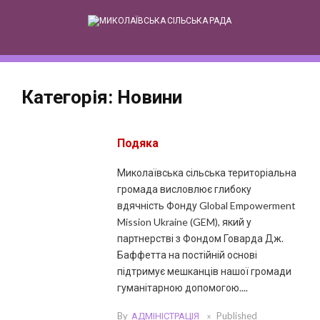
Skip
to
content
Категорія:
Новини
Подяка
Миколаївська сільська територіальна
громада висловлює глибоку
вдячність Фонду Global Empowerment
Mission Ukraine (GEM), який у
партнерстві з Фондом Говарда Дж.
Баффетта на постійній основі
підтримує мешканців нашої громади
гуманітарною допомогою....
By
АДМІНІСТРАЦІЯ
Published