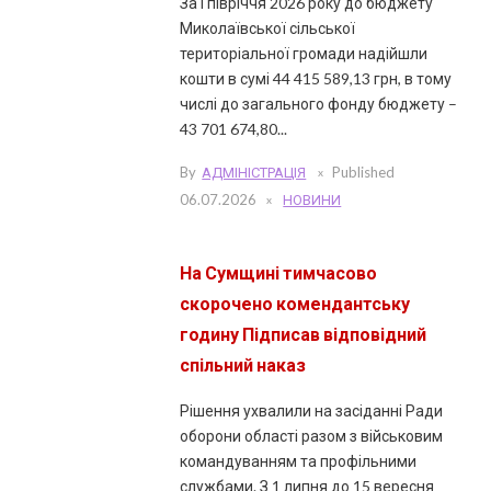
За І півріччя 2026 року до бюджету
Миколаївської сільської
територіальної громади надійшли
кошти в сумі 44 415 589,13 грн, в тому
числі до загального фонду бюджету –
43 701 674,80...
By
АДМІНІСТРАЦІЯ
Published
06.07.2026
НОВИНИ
На Сумщині тимчасово
скорочено комендантську
годину Підписав відповідний
спільний наказ
Рішення ухвалили на засіданні Ради
оборони області разом з військовим
командуванням та профільними
службами. З 1 липня до 15 вересня