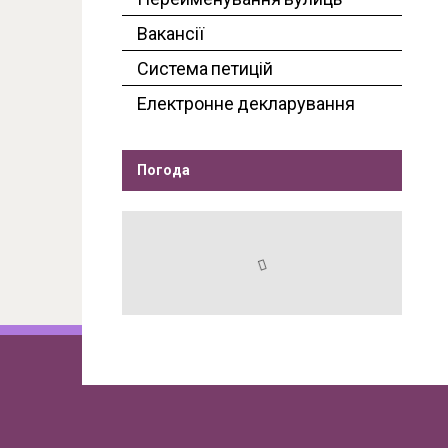
Вакансії
Система петицій
Електронне декларування
Погода