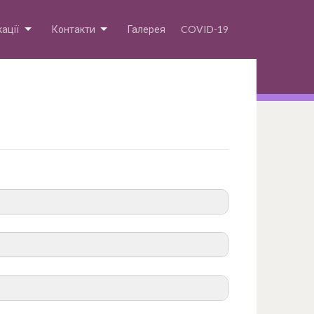
кації
Контакти
Галерея
COVID-19