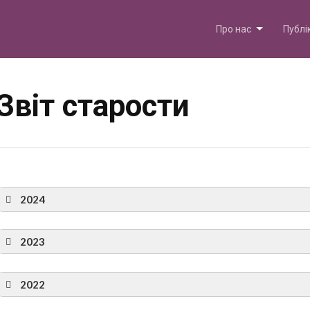
Skip
to
content
Про нас
Публі
Звіт старости
2024
2023
2022