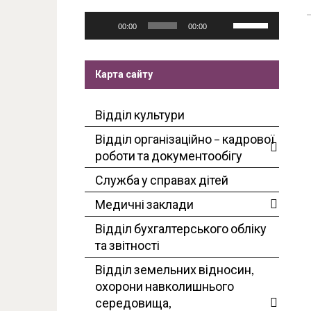
Аудіопрогравач
Використовуйте
00:00
00:00
клавіші
зі
стрілками
Карта сайту
Вгору/
Вниз
Відділ культури
для
збільшення
Відділ організаційно – кадрової
чи
роботи та документообігу
зменшення
Служба у справах дітей
гучності.
Медичні заклади
Відділ бухгалтерського обліку
та звітності
Відділ земельних відносин,
охорони навколишнього
середовища,