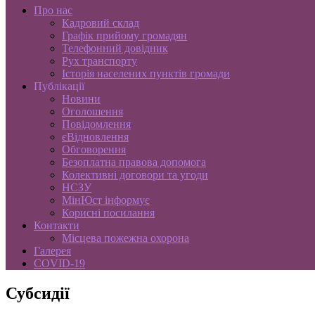
Про нас
Кадровий склад
Графік прийому громадян
Телефонний довідник
Рух транспорту
Історія населених пунктів громади
Публікації
Новини
Оголошення
Повідомлення
єВідновлення
Обговорення
Безоплатна правова допомога
Колективні договори та угоди
НСЗУ
МінЮст інформує
Корисні посилання
Контакти
Місцева пожежна охорона
Галерея
COVID-19
Субсидії