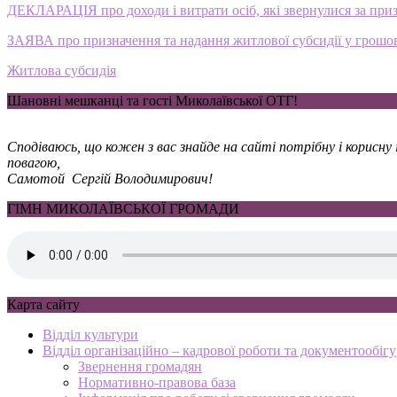
ДЕКЛАРАЦІЯ про доходи і витрати осіб, які звернулися за при
ЗАЯВА про призначення та надання житлової субсидії у грошо
Житлова субсидія
Шановні мешканці та гості Миколаївської ОТГ!
Сподіваюсь, що кожен з вас знайде на сайті потрібну і корисн
повагою,
Самотой Сергій Володимирович!
ГІМН МИКОЛАЇВСЬКОЇ ГРОМАДИ
Карта сайту
Відділ культури
Відділ організаційно – кадрової роботи та документообігу
Звернення громадян
Нормативно-правова база