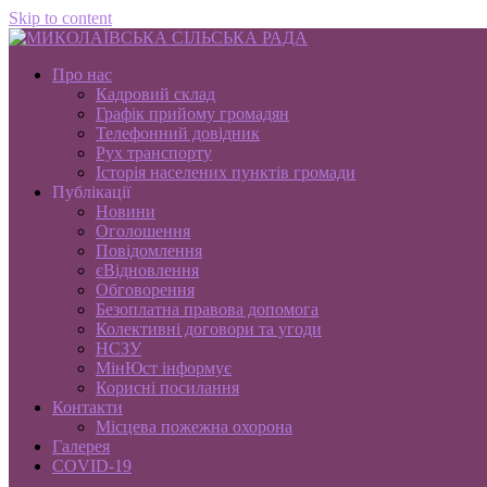
Skip to content
Про нас
Кадровий склад
Графік прийому громадян
Телефонний довідник
Рух транспорту
Історія населених пунктів громади
Публікації
Новини
Оголошення
Повідомлення
єВідновлення
Обговорення
Безоплатна правова допомога
Колективні договори та угоди
НСЗУ
МінЮст інформує
Корисні посилання
Контакти
Місцева пожежна охорона
Галерея
COVID-19