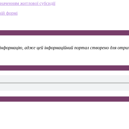
значенням житлової субсидії
вій формі
у інформацію, адже цей інформаційний портал створено для отрима