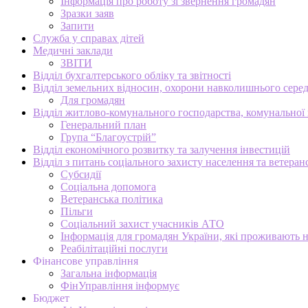
Інформація про роботу зі звернення громадян
Зразки заяв
Запити
Служба у справах дітей
Медичні заклади
ЗВІТИ
Відділ бухгалтерського обліку та звітності
Відділ земельних відносин, охорони навколишнього серед
Для громадян
Відділ житлово-комунального господарства, комунальної в
Генеральний план
Група “Благоустрій”
Відділ економічного розвитку та залучення інвестицій
Відділ з питань соціального захисту населення та ветеран
Субсидії
Соціальна допомога
Ветеранська політика
Пільги
Соціальний захист учасників АТО
Інформація для громадян України, які проживають 
Реабілітаційні послуги
Фінансове управління
Загальна інформація
ФінУправління інформує
Бюджет