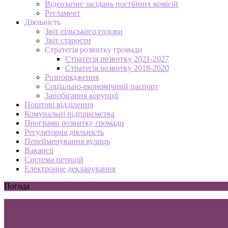
Відеозапис засідань постійних комісій
Регламент
Діяльність
Звіт сільського голови
Звіт старости
Стратегія розвитку громади
Стратегія розвитку 2021-2027
Стратегія розвитку 2018-2020
Розпорядження
Соціально-економічний паспорт
Запобігання корупції
Поштові відділення
Комунальні підприємства
Програми розвитку громади
Регуляторна діяльність
Перейменування вулиць
Вакансії
Система петицій
Електронне декларування
Погода