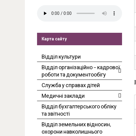
Карта сайту
Відділ культури
Відділ організаційно – кадрової
роботи та документообігу
Служба у справах дітей
Медичні заклади
Відділ бухгалтерського обліку
та звітності
Відділ земельних відносин,
охорони навколишнього