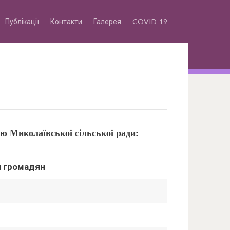
Публікації
Контакти
Галерея
COVID-19
вою
Миколаївської сільської ради:
 громадян