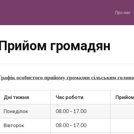
Skip
to
content
Про нас
Прийом громадян
Графік особистого прийому громадян сільським голо
Дні тижня
Час роботи
Прийом
Понеділок
08.00 – 17.00
Вівторок
08.00 – 17.00