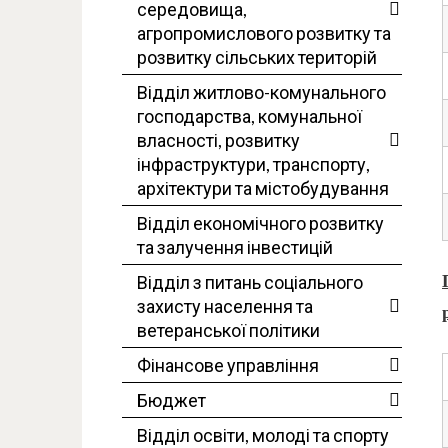
середовища,
агропромислового розвитку та
розвитку сільських територій
Відділ житлово-комунального
господарства, комунальної
власності, розвитку
інфраструктури, транспорту,
архітектури та містобудування
Відділ економічного розвитку
та залучення інвестицій
Відділ з питань соціального
захисту населення та
ветеранської політики
Фінансове управління
Бюджет
Відділ освіти, молоді та спорту