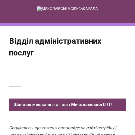
Skip
to
content
Відділ адміністративних
послуг
Шановні мешканці та гості Миколаївської ОТГ!
Сподіваюсь, що кожен з вас знайде на сайті потрібну і
корисну інформацію, адже цей інформаційний портал