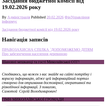
Засідання бюджетної комісії від
19.02.2026 року
By
Адміністрація
Published
20.02.2026
ФінУправління
інформує
Засідання бюджетної комісії від 19.02.2026 року
Навігація записів
ПРАВОЗАХИСНА СПІЛКА `ДОПОМОЖЕМО ДІТЯМ
Про забезпечення населення деревиною
Шановні мешканці та гості Миколаївської ОТГ!
Сподіваюсь, що кожен з вас знайде на сайті потрібну і
корисну інформацію, адже цей інформаційний портал
створено для отримання достовірної, оперативної та
різнобічної інформації. З повагою,
Самотой Сергій Володимирович!
ГІМН МИКОЛАЇВСЬКОЇ ГРОМАДИ