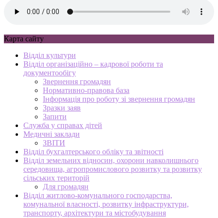
Карта сайту
Відділ культури
Відділ організаційно – кадрової роботи та
документообігу
Звернення громадян
Нормативно-правова база
Інформація про роботу зі звернення громадян
Зразки заяв
Запити
Служба у справах дітей
Медичні заклади
ЗВІТИ
Відділ бухгалтерського обліку та звітності
Відділ земельних відносин, охорони навколишнього
середовища, агропромислового розвитку та розвитку
сільських територій
Для громадян
Відділ житлово-комунального господарства,
комунальної власності, розвитку інфраструктури,
транспорту, архітектури та містобудування