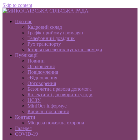
Skip to content
Про нас
Кадровий склад
Графік прийому громадян
Телефонний довідник
Рух транспорту
Історія населених пунктів громади
Публікації
Новини
Оголошення
Повідомлення
єВідновлення
Обговорення
Безоплатна правова допомога
Колективні договори та угоди
НСЗУ
МінЮст інформує
Корисні посилання
Контакти
Місцева пожежна охорона
Галерея
COVID-19