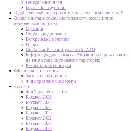
Генеральний план
Група “Благоустрій”
Відділ економічного розвитку та залучення інвестицій
Відділ з питань соціального захисту населення та
ветеранської політики
Субсидії
Соціальна допомога
Ветеранська політика
Пільги
Соціальний захист учасників АТО
Інформація для громадян України, які проживають
на тимчасово окупованих територіях
Реабілітаційні послуги
Фінансове управління
Загальна інформація
ФінУправління інформує
Бюджет
ФінУправління звітує
Бюджет 2026
Бюджет 2025
Бюджет 2024
Бюджет 2023
Бюджет 2022
Бюджет 2021
Бюджет 2020