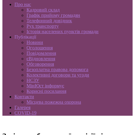
Про нас
Кадровий склад
Графік прийому громадян
Телефонний довідник
Рух транспорту
Історія населених пунктів громади
Публікації
Новини
Оголошення
Повідомлення
єВідновлення
Обговорення
Безоплатна правова допомога
Колективні договори та угоди
НСЗУ
МінЮст інформує
Корисні посилання
Контакти
Місцева пожежна охорона
Галерея
COVID-19