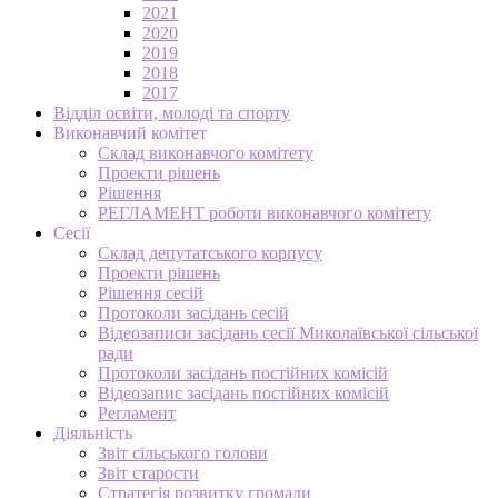
2021
2020
2019
2018
2017
Відділ освіти, молоді та спорту
Виконавчий комітет
Склад виконавчого комітету
Проекти рішень
Рішення
РЕГЛАМЕНТ роботи виконавчого комітету
Сесії
Склад депутатського корпусу
Проекти рішень
Рішення сесій
Протоколи засідань сесій
Відеозаписи засідань сесії Миколаївської сільської
ради
Протоколи засідань постійних комісій
Відеозапис засідань постійних комісій
Регламент
Діяльність
Звіт сільського голови
Звіт старости
Стратегія розвитку громади