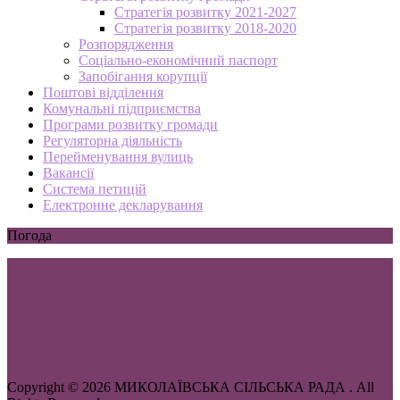
Стратегія розвитку 2021-2027
Стратегія розвитку 2018-2020
Розпорядження
Соціально-економічний паспорт
Запобігання корупції
Поштові відділення
Комунальні підприємства
Програми розвитку громади
Регуляторна діяльність
Перейменування вулиць
Вакансії
Система петицій
Електронне декларування
Погода
Copyright © 2026 МИКОЛАЇВСЬКА СІЛЬСЬКА РАДА . All