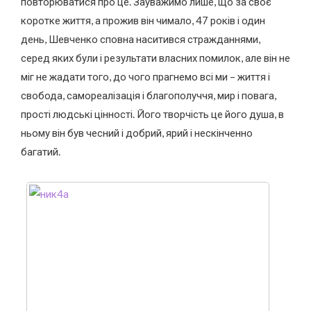
повторюватися про це. Зауважимо лише, що за своє
коротке життя, а прожив він чимало, 47 років і один
день, Шевченко сповна наситився стражданнями,
серед яких були і результати власних помилок, але він не
міг не жадати того, до чого прагнемо всі ми – життя і
свобода, самореалізація і благополуччя, мир і повага,
прості людські цінності. Його творчість це його душа, в
ньому він був чесний і добрий, ярий і нескінченно
багатий.