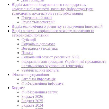
Для громадян
Відділ житлово-комунального господарства,
комунальної власності, розвитку інфраструктури,
транспорту, архітектури та містобудування
Генеральний план
Група “Благоустрій”
Відділ економічного розвитку та залучення інвестицій
Відділ з питань соціального захисту населення та
ветеранської політики
Субсидії
Соціальна допомога
Ветеранська політика
Пільги
Соціальний захист учасників АТО
Інформація для громадян України, які проживають
на тимчасово окупованих територіях
Реабілітаційні послуги
Фінансове управління
Загальна інформація
ФінУправління інформує
Бюджет
ФінУправління звітує
Бюджет 2026
Бюджет 2025
Бюджет 2024