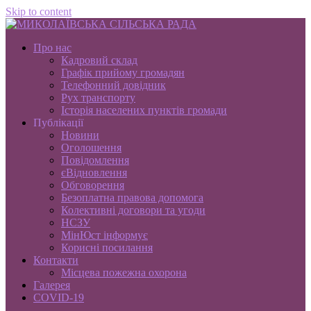
Skip to content
Про нас
Кадровий склад
Графік прийому громадян
Телефонний довідник
Рух транспорту
Історія населених пунктів громади
Публікації
Новини
Оголошення
Повідомлення
єВідновлення
Обговорення
Безоплатна правова допомога
Колективні договори та угоди
НСЗУ
МінЮст інформує
Корисні посилання
Контакти
Місцева пожежна охорона
Галерея
COVID-19