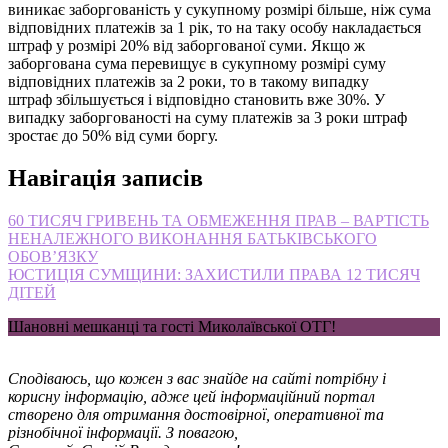
виникає заборгованість у сукупному розмірі більше, ніж сума
відповідних платежів за 1 рік, то на таку особу накладається
штраф у розмірі 20% від заборгованої суми. Якщо ж
заборгована сума перевищує в сукупному розмірі суму
відповідних платежів за 2 роки, то в такому випадку
штраф збільшується і відповідно становить вже 30%. У
випадку заборгованості на суму платежів за 3 роки штраф
зростає до 50% від суми боргу.
Навігація записів
60 ТИСЯЧ ГРИВЕНЬ ТА ОБМЕЖЕННЯ ПРАВ – ВАРТІСТЬ
НЕНАЛЕЖНОГО ВИКОНАННЯ БАТЬКІВСЬКОГО
ОБОВ’ЯЗКУ
ЮСТИЦІЯ СУМЩИНИ: ЗАХИСТИЛИ ПРАВА 12 ТИСЯЧ
ДІТЕЙ
Шановні мешканці та гості Миколаївської ОТГ!
Сподіваюсь, що кожен з вас знайде на сайті потрібну і
корисну інформацію, адже цей інформаційний портал
створено для отримання достовірної, оперативної та
різнобічної інформації. З повагою,