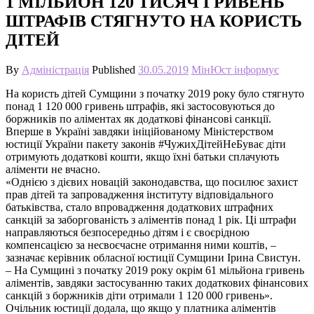
1 МІЛЬЙОН 120 ТИСЯЧ ГРИВЕНЬ
ШТРАФІВ СТЯГНУТО НА КОРИСТЬ
ДІТЕЙ
By
Адміністрація
Published
30.05.2019
МінЮст інформує
На користь дітей Сумщини з початку 2019 року було стягнуто
понад 1 120 000 гривень штрафів, які застосовуються до
боржників по аліментах як додаткові фінансові санкції.
Вперше в Україні завдяки ініційованому Міністерством
юстиції України пакету законів #ЧужихДітейНеБуває діти
отримують додаткові кошти, якщо їхні батьки сплачують
аліменти не вчасно.
«Однією з дієвих новацій законодавства, що посилює захист
прав дітей та запровадження інституту відповідального
батьківства, стало впровадження додаткових штрафних
санкцій за заборгованість з аліментів понад 1 рік. Ці штрафи
направляються безпосередньо дітям і є своєрідною
компенсацією за несвоєчасне отримання ними коштів, –
зазначає керівник обласної юстиції Сумщини Ірина Свистун.
– На Сумщині з початку 2019 року окрім 61 мільйона гривень
аліментів, завдяки застосуванню таких додаткових фінансових
санкцій з боржників діти отримали 1 120 000 гривень».
Очільник юстиції додала, що якщо у платника аліментів