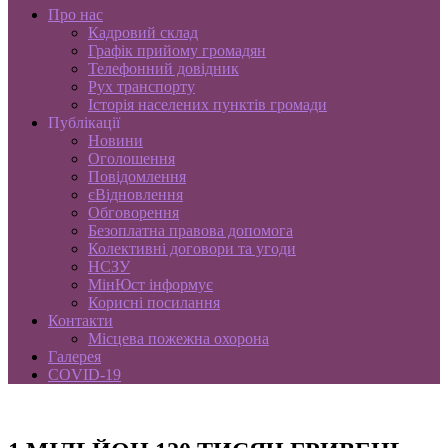
Про нас
Кадровий склад
Графік прийому громадян
Телефонний довідник
Рух транспорту
Історія населених пунктів громади
Публікації
Новини
Оголошення
Повідомлення
єВідновлення
Обговорення
Безоплатна правова допомога
Колективні договори та угоди
НСЗУ
МінЮст інформує
Корисні посилання
Контакти
Місцева пожежна охорона
Галерея
COVID-19