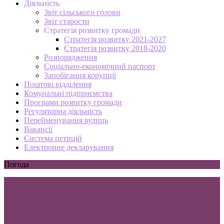
Діяльність
Звіт сільського голови
Звіт старости
Стратегія розвитку громади
Стратегія розвитку 2021-2027
Стратегія розвитку 2018-2020
Розпорядження
Соціально-економічний паспорт
Запобігання корупції
Поштові відділення
Комунальні підприємства
Програми розвитку громади
Регуляторна діяльність
Перейменування вулиць
Вакансії
Система петицій
Електронне декларування
Погода