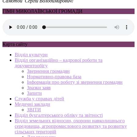
Самотой Сергій Володимирович!
ГІМН МИКОЛАЇВСЬКОЇ ГРОМАДИ
Карта сайту
Відділ культури
Відділ організаційно – кадрової роботи та
документообігу
Звернення громадян
Нормативно-правова база
Інформація про роботу зі звернення громадян
Зразки заяв
Запити
Служба у справах дітей
Медичні заклади
ЗВІТИ
Відділ бухгалтерського обліку та звітності
Відділ земельних відносин, охорони навколишнього
середовища, агропромислового розвитку та розвитку
сільських територій