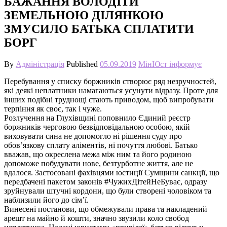
БАЖАННЯ ВОЛОДІТИ
ЗЕМЕЛЬНОЮ ДІЛЯНКОЮ
ЗМУСИЛО БАТЬКА СПЛАТИТИ
БОРГ
By
Адміністрація
Published
05.09.2019
МінЮст інформує
Перебування у списку боржників створює ряд незручностей,
які деякі неплатники намагаються усунути відразу. Проте для
інших подібні труднощі стають приводом, щоб випробувати
терпіння як своє, так і чуже.
Розлучення на Глухівщині поповнило Єдиний реєстр
боржників черговою безвідповідальною особою, якій
виховувати сина не допомогло ні рішення суду про
обов’язкову сплату аліментів, ні почуття любові. Батько
вважав, що окреслена межа між ним та його родиною
допоможе побудувати нове, безтурботне життя, але не
вдалося. Застосовані фахівцями юстиції Сумщини санкції, що
передбачені пакетом законів #ЧужихДітейНеБуває, одразу
зруйнували штучні кордони, що були створені чоловіком та
наблизили його до сім’ї.
Винесені постанови, що обмежували права та накладений
арешт на майно й кошти, значно звузили коло свобод