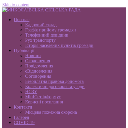
Skip to content
Про нас
Кадровий склад
Графік прийому громадян
Телефонний довідник
Рух транспорту
Історія населених пунктів громади
Публікації
Новини
Оголошення
Повідомлення
єВідновлення
Обговорення
Безоплатна правова допомога
Колективні договори та угоди
НСЗУ
МінЮст інформує
Корисні посилання
Контакти
Місцева пожежна охорона
Галерея
COVID-19