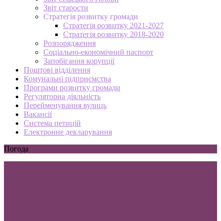
Звіт старости
Стратегія розвитку громади
Стратегія розвитку 2021-2027
Стратегія розвитку 2018-2020
Розпорядження
Соціально-економічний паспорт
Запобігання корупції
Поштові відділення
Комунальні підприємства
Програми розвитку громади
Регуляторна діяльність
Перейменування вулиць
Вакансії
Система петицій
Електронне декларування
Погода