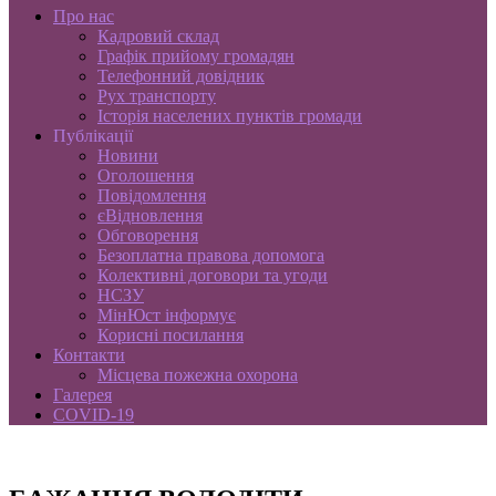
Про нас
Кадровий склад
Графік прийому громадян
Телефонний довідник
Рух транспорту
Історія населених пунктів громади
Публікації
Новини
Оголошення
Повідомлення
єВідновлення
Обговорення
Безоплатна правова допомога
Колективні договори та угоди
НСЗУ
МінЮст інформує
Корисні посилання
Контакти
Місцева пожежна охорона
Галерея
COVID-19