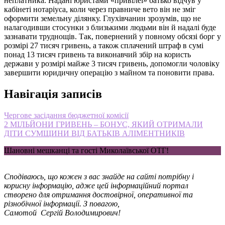
неплатника. Надані юристами «привілеї» батько відчув у
кабінеті нотаріуса, коли через правниче вето він не зміг
оформити земельну ділянку. Глухівчанин зрозумів, що не
налагодивши стосунки з близькими людьми він й надалі буде
зазнавати труднощів. Так, повернений у повному обсязі борг у
розмірі 27 тисяч гривень, а також сплачений штраф в сумі
понад 13 тисяч гривень та виконавчий збір на користь
держави у розмірі майже 3 тисяч гривень, допомогли чоловіку
завершити юридичну операцію з майном та поновити права.
Навігація записів
Чергове засідання бюджетної комісії
2 МІЛЬЙОНИ ГРИВЕНЬ – БОНУС, ЯКИЙ ОТРИМАЛИ
ДІТИ СУМЩИНИ ВІД БАТЬКІВ АЛІМЕНТНИКІВ
Шановні мешканці та гості Миколаївської ОТГ!
Сподіваюсь, що кожен з вас знайде на сайті потрібну і
корисну інформацію, адже цей інформаційний портал
створено для отримання достовірної, оперативної та
різнобічної інформації. З повагою,
Самотой Сергій Володимирович!