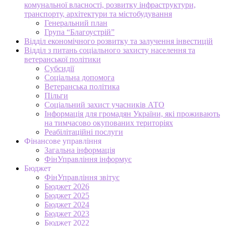
комунальної власності, розвитку інфраструктури,
транспорту, архітектури та містобудування
Генеральний план
Група “Благоустрій”
Відділ економічного розвитку та залучення інвестицій
Відділ з питань соціального захисту населення та
ветеранської політики
Субсидії
Соціальна допомога
Ветеранська політика
Пільги
Соціальний захист учасників АТО
Інформація для громадян України, які проживають
на тимчасово окупованих територіях
Реабілітаційні послуги
Фінансове управління
Загальна інформація
ФінУправління інформує
Бюджет
ФінУправління звітує
Бюджет 2026
Бюджет 2025
Бюджет 2024
Бюджет 2023
Бюджет 2022