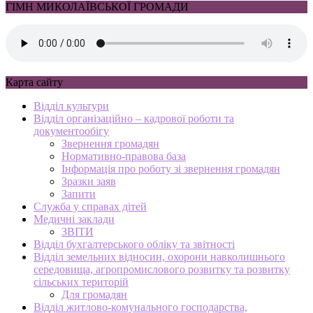
ГІМН МИКОЛАЇВСЬКОЇ ГРОМАДИ
Карта сайту
Відділ культури
Відділ організаційно – кадрової роботи та
документообігу
Звернення громадян
Нормативно-правова база
Інформація про роботу зі звернення громадян
Зразки заяв
Запити
Служба у справах дітей
Медичні заклади
ЗВІТИ
Відділ бухгалтерського обліку та звітності
Відділ земельних відносин, охорони навколишнього
середовища, агропромислового розвитку та розвитку
сільських територій
Для громадян
Відділ житлово-комунального господарства,