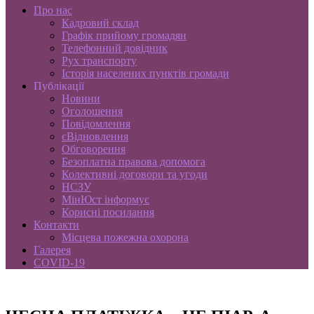
Про нас
Кадровий склад
Графік прийому громадян
Телефонний довідник
Рух транспорту
Історія населених пунктів громади
Публікації
Новини
Оголошення
Повідомлення
єВідновлення
Обговорення
Безоплатна правова допомога
Колективні договори та угоди
НСЗУ
МінЮст інформує
Корисні посилання
Контакти
Місцева пожежна охорона
Галерея
COVID-19