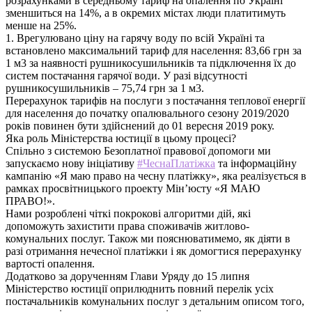
розрахунками в середньому тариф на опалення по Україні
зменшиться на 14%, а в окремих містах люди платитимуть
менше на 25%.
1. Врегулювано ціну на гарячу воду по всій Україні та
встановлено максимальний тариф для населення: 83,66 грн за
1 м3 за наявності рушникосушильників та підключення їх до
систем постачання гарячої води. У разі відсутності
рушникосушильників – 75,74 грн за 1 м3.
Перерахунок тарифів на послуги з постачання теплової енергії
для населення до початку опалювального сезону 2019/2020
років повинен бути здійснений до 01 вересня 2019 року.
Яка роль Міністерства юстиції в цьому процесі?
Спільно з системою Безоплатної правової допомоги ми
запускаємо нову ініціативу
#ЧеснаПлатіжка
та інформаційну
кампанію «Я маю право на чесну платіжку», яка реалізується в
рамках просвітницького проекту Мін’юсту «Я МАЮ
ПРАВО!».
Нами розроблені чіткі покрокові алгоритми дій, які
допоможуть захистити права споживачів житлово-
комунальних послуг. Також ми пояснюватимемо, як діяти в
разі отримання нечесної платіжки і як домогтися перерахунку
вартості опалення.
Додатково за дорученням Глави Уряду до 15 липня
Міністерство юстиції оприлюднить повний перелік усіх
постачальників комунальних послуг з детальним описом того,