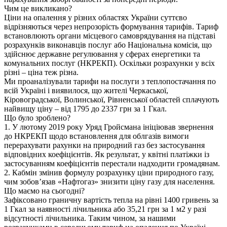
Чим це викликано?
Ціни на опалення у різних областях України суттєво
відрізняються через непрозорість формування тарифів. Тариф
встановлюють органи місцевого самоврядування на підставі
розрахунків виконавців послуг або Національна комісія, що
здійснює державне регулювання у сферах енергетики та
комунальних послуг (НКРЕКП). Оскільки розрахунки у всіх
різні – ціна теж різна.
Ми проаналізували тарифи на послуги з теплопостачання по
всій Україні і виявилося, що жителі Черкаської,
Кіровоградської, Волинської, Рівненської областей сплачують
найвищу ціну – від 1795 до 2337 грн за 1 Гкал.
Що було зроблено?
1. У лютому 2019 року Уряд Гройсмана ініціював звернення
до НКРЕКП щодо встановлення для облгазів вимоги
перерахувати рахунки на природний газ без застосування
відповідних коефіцієнтів. Як результат, у квітні платіжки із
застосуванням коефіцієнтів перестали надходити громадянам.
2. Кабмін змінив формулу розрахунку ціни природного газу,
чим зобов’язав «Нафтогаз» знизити ціну газу для населення.
Що маємо на сьогодні?
Зафіксовано граничну вартість тепла на рівні 1400 гривень за
1 Гкал за наявності лічильника або 35,21 грн за 1 м2 у разі
відсутності лічильника. Таким чином, за нашими