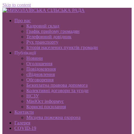
Skip to content
Про нас
Кадровий склад
Графік прийому громадян
Телефонний довідник
Рух транспорту
Історія населених пунктів громади
Публікації
Новини
Оголошення
Повідомлення
єВідновлення
Обговорення
Безоплатна правова допомога
Колективні договори та угоди
НСЗУ
МінЮст інформує
Корисні посилання
Контакти
Місцева пожежна охорона
Галерея
COVID-19