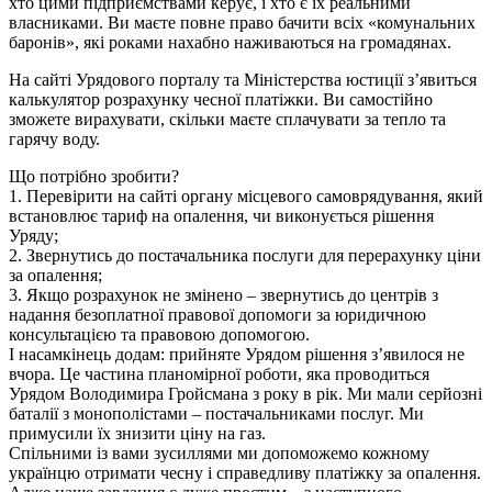
хто цими підприємствами керує, і хто є їх реальними
власниками. Ви маєте повне право бачити всіх «комунальних
баронів», які роками нахабно наживаються на громадянах.
На сайті Урядового порталу та Міністерства юстиції з’явиться
калькулятор розрахунку чесної платіжки. Ви самостійно
зможете вирахувати, скільки маєте сплачувати за тепло та
гарячу воду.
Що потрібно зробити?
1. Перевірити на сайті органу місцевого самоврядування, який
встановлює тариф на опалення, чи виконується рішення
Уряду;
2. Звернутись до постачальника послуги для перерахунку ціни
за опалення;
3. Якщо розрахунок не змінено – звернутись до центрів з
надання безоплатної правової допомоги за юридичною
консультацією та правовою допомогою.
І насамкінець додам: прийняте Урядом рішення з’явилося не
вчора. Це частина планомірної роботи, яка проводиться
Урядом Володимира Гройсмана з року в рік. Ми мали серйозні
баталії з монополістами – постачальниками послуг. Ми
примусили їх знизити ціну на газ.
Спільними із вами зусиллями ми допоможемо кожному
українцю отримати чесну і справедливу платіжку за опалення.