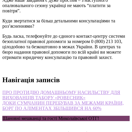
Адже наше завдання є дуже простим – з наступного
опалювального сезону українці не мають “платити за
повітря”.
Куди звертатися за більш детальними консультаціями та
роз’ясненнями?
Будь ласка, телефонуйте до єдиного контакт-центру системи
безоплатної правової допомоги за номером 0 (800) 213 103,
цілодобово та безкоштовно в межах України. В центрах та
бюро надання правової допомоги по всій країні ви можете
отримати юридичну консультацію та правовий захист.
Навігація записів
ПРО ПРОТИДІЮ ДОМАШНЬОМУ НАСИЛЬСТВУ ДЛЯ
ВИХОВАНЦІВ ТАБОРУ «РОВЕСНИК»
ДОКИ СУМЧАНИН ПЕРЕБУВАВ ЗА МЕЖАМИ КРАЇНИ,
БОРГ ПО АЛІМЕНТАХ ЗБІЛЬШИВСЯ НА 60%
Шановні мешканці та гості Миколаївської ОТГ!