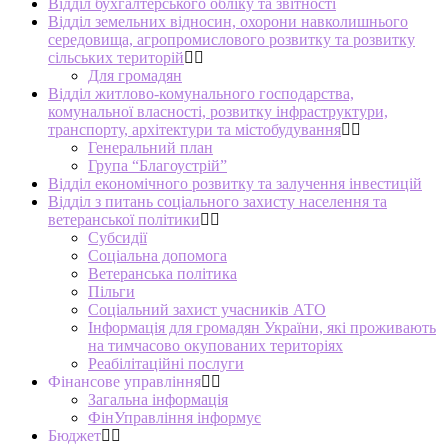
Відділ бухгалтерського обліку та звітності
Відділ земельних відносин, охорони навколишнього
середовища, агропромислового розвитку та розвитку
сільських територій
Для громадян
Відділ житлово-комунального господарства,
комунальної власності, розвитку інфраструктури,
транспорту, архітектури та містобудування
Генеральний план
Група “Благоустрій”
Відділ економічного розвитку та залучення інвестицій
Відділ з питань соціального захисту населення та
ветеранської політики
Субсидії
Соціальна допомога
Ветеранська політика
Пільги
Соціальний захист учасників АТО
Інформація для громадян України, які проживають
на тимчасово окупованих територіях
Реабілітаційні послуги
Фінансове управління
Загальна інформація
ФінУправління інформує
Бюджет