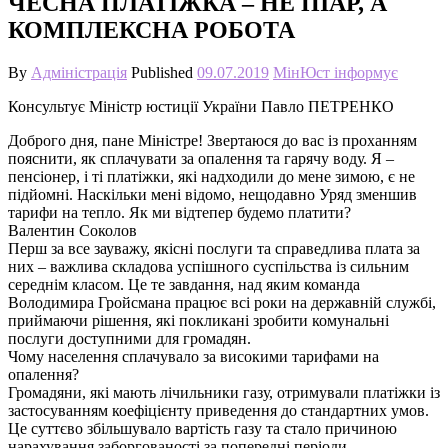
ЧЕСНА ПЛАТІЖКА – НЕ ПІАР, А
КОМПЛЕКСНА РОБОТА
By
Адміністрація
Published
09.07.2019
МінЮст інформує
Консультує Міністр юстиції України Павло ПЕТРЕНКО
Доброго дня, пане Міністре! Звертаюся до вас із проханням
пояснити, як сплачувати за опалення та гарячу воду. Я –
пенсіонер, і ті платіжки, які надходили до мене зимою, є не
підйомні. Наскільки мені відомо, нещодавно Уряд зменшив
тарифи на тепло. Як ми відтепер будемо платити?
Валентин Соколов
Перш за все зауважу, якісні послуги та справедлива плата за
них – важлива складова успішного суспільства із сильним
середнім класом. Це те завдання, над яким команда
Володимира Гройсмана працює всі роки на державній службі,
приймаючи рішення, які покликані зробити комунальні
послуги доступними для громадян.
Чому населення сплачувало за високими тарифами на
опалення?
Громадяни, які мають лічильники газу, отримували платіжки із
застосуванням коефіцієнту приведення до стандартних умов.
Це суттєво збільшувало вартість газу та стало причиною
нарахування заборгованості за попередні періоди.