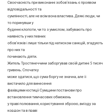
Своєчасність при виконанні зобов’язань є проявом
відповідальності та
сумлінності, але не всім вона властива. Деякі люди, чи
то поринувши у
буденні клопоти, чи то з умислом, забувають про
наявність у них певних
обов’язків і лише тільки під натиском санкцій, згадують
про них та
починають діяти.
Житель Тростянеччини заборгував своїй дитині 5 тисяч
гривень. Спочатку
може здатися, що сума боргу не значна, але її
вистачило для винесення
фахівцями юстиції Сумщини постанови про
встановлення тимчасових обмежень
у праві полювання, користування зброєю, виїзду за
кордон та в праві