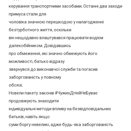
керування транспортними засобами. Останні два заходи
примуса стали для
чоловіка значною перешкодою у налагодженні
безтурботного життя, оскільки
він нещодавно влаштувався працювати водієм
далекобійником. Довідавшись
про обмеження, які значно обмежують його
можливості, батько відразу
звернувся до виконавчої служби та погасив
заборгованість у повному
обсязі.
Новели пакету законів #ЧужихДітейНеБуває
продовжують знаходити
індивідуальні методи впливу на безвідповідальних
батьків, навіть якщо
суми боргу невеликі, адже будь-яка заборгованість