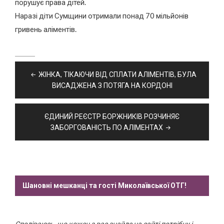
порушує права дітей.
Наразі діти Сумщини отримали понад 70 мільйонів
гривень аліментів.
Навігація
ЖІНКА, ТІКАЮЧИ ВІД СПЛАТИ АЛІМЕНТІВ, БУЛА
записів
ВИСАДЖЕНА З ПОТЯГА НА КОРДОНІ
ЄДИНИЙ РЕЄСТР БОРЖНИКІВ РОЗЧИНЯЄ
ЗАБОРГОВАНІСТЬ ПО АЛІМЕНТАХ
Шановні мешканці та гості Миколаївської ОТГ!
Сподіваюсь, що кожен з вас знайде на сайті потрібну і