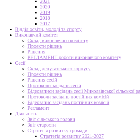
2021
2020
2019
2018
2017
Відділ освіти, молоді та спорту
Виконавчий комітет
Склад виконавчого комітету
Проекти рішень
Рішення
РЕГЛАМЕНТ роботи виконавчого комітету
Сесії
Склад депутатського корпусу
Проекти рішень
Рішення сесій
Протоколи засідань сесій
Відеозаписи засідань сесії Миколаївської сільської р
Протоколи засідань постійних комісій
Відеозапис засідань постійних комісій
Регламент
Діяльність
Звіт сільського голови
Звіт старости
Стратегія розвитку громади
Стратегія розвитку 2021-2027