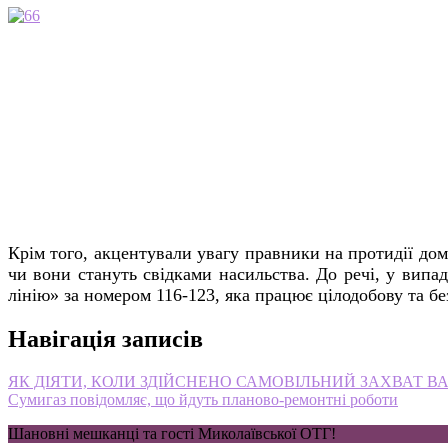
6
Крім того, акцентували увагу правники на протидії дом
чи вони стануть свідками насильства. До речі, у випа
лінію» за номером 116-123, яка працює цілодобову та б
Навігація записів
ЯК ДІЯТИ, КОЛИ ЗДІЙСНЕНО САМОВІЛЬНИЙ ЗАХВАТ В
Сумигаз повідомляє, що йдуть планово-ремонтні роботи
Шановні мешканці та гості Миколаївської ОТГ!