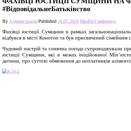
ФАХІВЦІ ЮСТИЦІЇ СУМЩИНИ НА Ф
#ВідповідальнеБатьківство
By
Адміністрація
Published
16.05.2019
МінЮст інформує
Фахівці юстиції Сумщини в рамках загальнонаціонал
відбувся в місті Конотоп та був присвячений сімейним 
Чудовий настрій та сонячна погода супроводжували прис
юстиції Сумщини, які в межах ініційованої Мін’юсто
дитини, про суттєві обмеження до неплатників алімент
4-2