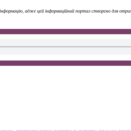
у інформацію, адже цей інформаційний портал створено для отрима
овища, агропромислового розвитку та розвитку сільських терит