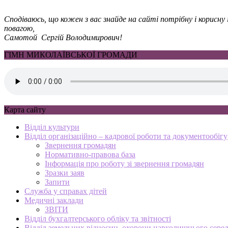
Сподіваюсь, що кожен з вас знайде на сайті потрібну і корисн
повагою,
Самотой Сергій Володимирович!
ГІМН МИКОЛАЇВСЬКОЇ ГРОМАДИ
Карта сайту
Відділ культури
Відділ організаційно – кадрової роботи та документообігу
Звернення громадян
Нормативно-правова база
Інформація про роботу зі звернення громадян
Зразки заяв
Запити
Служба у справах дітей
Медичні заклади
ЗВІТИ
Відділ бухгалтерського обліку та звітності
Відділ земельних відносин, охорони навколишнього серед