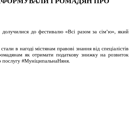
 ІНФОРМУВАЛИ ГРОМАДЯН ПРО
долучилися до фестивалю «Всі разом за сім’ю», який
тали в нагоді містянам правові знання від спеціалістів
громадянам як отримати податкову знижку на розвиток
ро послугу #МуніципальнаНяня.