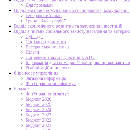
Для громадян
Відділ житлово-комунального господарства, комунальної в
Генеральний план
Група “Благоустрій”
Відділ економічного розвитку та залучення інвестицій
Відділ з питань соціального захисту населення та ветеран
Субсидії
Соціальна допомога
Ветеранська політика
Пільги
Соціальний захист учасників АТО
Інформація для громадян України, які проживають 
Реабілітаційні послуги
Фінансове управління
Загальна інформація
ФінУправління інформує
Бюджет
ФінУправління звітує
Бюджет 2026
Бюджет 2025
Бюджет 2024
Бюджет 2023
Бюджет 2022
Бюджет 2021