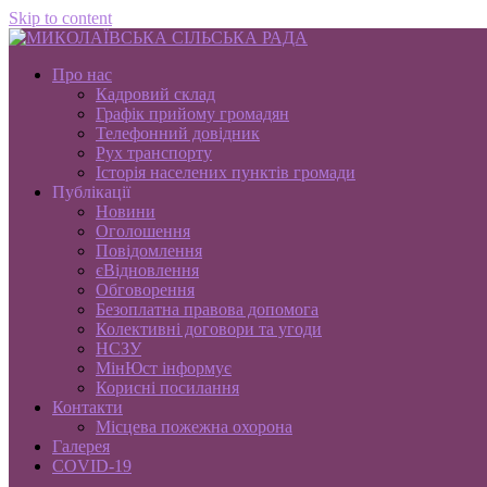
Skip to content
Про нас
Кадровий склад
Графік прийому громадян
Телефонний довідник
Рух транспорту
Історія населених пунктів громади
Публікації
Новини
Оголошення
Повідомлення
єВідновлення
Обговорення
Безоплатна правова допомога
Колективні договори та угоди
НСЗУ
МінЮст інформує
Корисні посилання
Контакти
Місцева пожежна охорона
Галерея
COVID-19