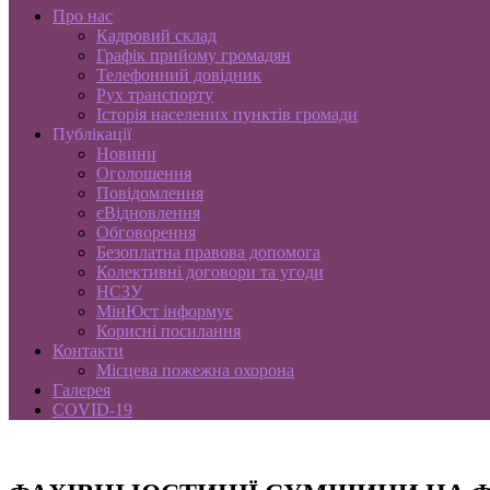
Про нас
Кадровий склад
Графік прийому громадян
Телефонний довідник
Рух транспорту
Історія населених пунктів громади
Публікації
Новини
Оголошення
Повідомлення
єВідновлення
Обговорення
Безоплатна правова допомога
Колективні договори та угоди
НСЗУ
МінЮст інформує
Корисні посилання
Контакти
Місцева пожежна охорона
Галерея
COVID-19