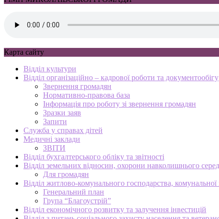
Карта сайту
Відділ культури
Відділ організаційно – кадрової роботи та документообігу
Звернення громадян
Нормативно-правова база
Інформація про роботу зі звернення громадян
Зразки заяв
Запити
Служба у справах дітей
Медичні заклади
ЗВІТИ
Відділ бухгалтерського обліку та звітності
Відділ земельних відносин, охорони навколишнього серед
Для громадян
Відділ житлово-комунального господарства, комунальної в
Генеральний план
Група “Благоустрій”
Відділ економічного розвитку та залучення інвестицій
Відділ з питань соціального захисту населення та ветеран