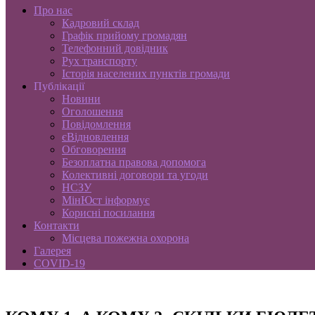
Про нас
Кадровий склад
Графік прийому громадян
Телефонний довідник
Рух транспорту
Історія населених пунктів громади
Публікації
Новини
Оголошення
Повідомлення
єВідновлення
Обговорення
Безоплатна правова допомога
Колективні договори та угоди
НСЗУ
МінЮст інформує
Корисні посилання
Контакти
Місцева пожежна охорона
Галерея
COVID-19