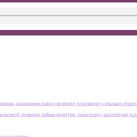
овища, агропромислового розвитку та розвитку сільських терит
ласності, розвитку інфраструктури, транспорту, архітектури та 
ської політики