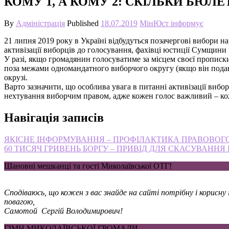
КОМУ 1, А КОМУ 2: СКІЛЬКИ БЮЛ
By
Адміністрація
Published
18.07.2019
МінЮст інформує
21 липня 2019 року в Україні відбудуться позачергові вибори н
активізації виборців до голосування, фахівці юстиції Сумщини 
У разі, якщо громадянин голосуватиме за місцем своєї прописк
поза межами одномандатного виборчого округу (якщо він подав
окрузі.
Варто зазначити, що особлива увага в питанні активізації вибо
нехтування виборчим правом, адже кожен голос важливий – ко
Навігація записів
ЯКІСНЕ ІНФОРМУВАННЯ – ПРОФІЛАКТИКА ПРАВОВОГО
60 ТИСЯЧ ГРИВЕНЬ БОРГУ – ПРИВІД ДЛЯ СКАСУВАННЯ
Шановні мешканці та гості Миколаївської ОТГ!
Сподіваюсь, що кожен з вас знайде на сайті потрібну і корисн
повагою,
Самотой Сергій Володимирович!
ГІМН МИКОЛАЇВСЬКОЇ ГРОМАДИ