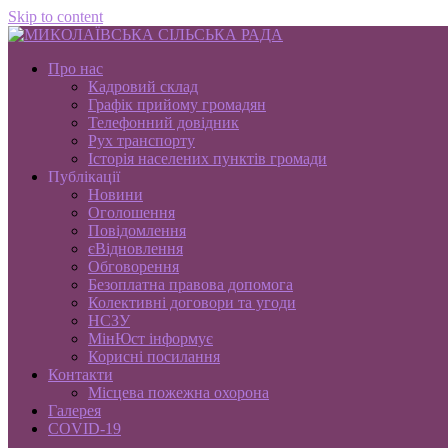
Skip to content
Про нас
Кадровий склад
Графік прийому громадян
Телефонний довідник
Рух транспорту
Історія населених пунктів громади
Публікації
Новини
Оголошення
Повідомлення
єВідновлення
Обговорення
Безоплатна правова допомога
Колективні договори та угоди
НСЗУ
МінЮст інформує
Корисні посилання
Контакти
Місцева пожежна охорона
Галерея
COVID-19