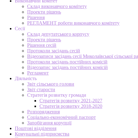
Виконавчий комітет
Склад виконавчого комітету
Проекти рішень
Рішення
РЕГЛАМЕНТ роботи виконавчого комітету
Сесії
Склад депутатського корпусу
Проекти рішень
Рішення сесій
Протоколи засідань сесій
Відеозаписи засідань сесії Миколаївської сільської р
Протоколи засідань постійних комісій
Відеозапис засідань постійних комісій
Регламент
Діяльність
Звіт сільського голови
Звіт старости
Стратегія розвитку громади
Стратегія розвитку 2021-2027
Стратегія розвитку 2018-2020
Розпорядження
Соціально-економічний паспорт
Запобігання корупції
Поштові відділення
Комунальні підприємства