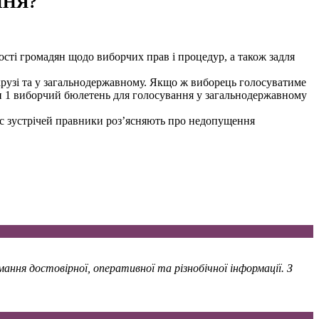
ПНЯ?
ості громадян щодо виборчих прав і процедур, а також задля
крузі та у загальнодержавному. Якщо ж виборець голосуватиме
ки 1 виборчий бюлетень для голосування у загальнодержавному
час зустрічей правники роз’ясняють про недопущення
ння достовірної, оперативної та різнобічної інформації. З