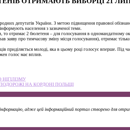
ЕТЕНІВ ОТРИМАЮТЬ ВИБОРЦІ 21 ЛИ
ародних депутатів України. З метою підвищення правової обізнан
інформують населення з зазначеної теми.
и, то отримає 2 бюлетеня – для голосування в одномандатному о
ав заяву про тимчасову зміну місця голосування), отримає тіль
рців приділяється молоді, яка в цьому році голосує вперше. Під 
жен голос має вплив.
 НІГІЛІЗМУ
 ПОДОРОЖІ НА КОРДОНІ ПОЛЬЩІ
у інформацію, адже цей інформаційний портал створено для отрима