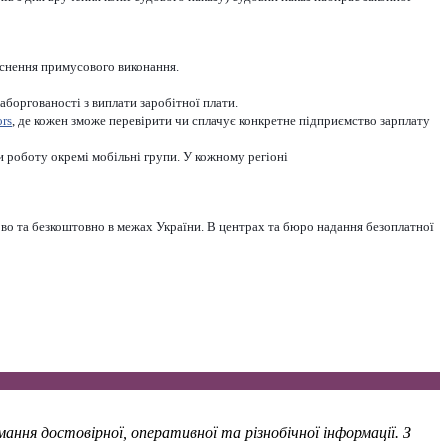
йснення примусового виконання.
боргованості з виплати заробітної плати.
ors
, де кожен зможе перевірити чи сплачує конкретне підприємство зарплату
 роботу окремі мобільні групи. У кожному регіоні
ово та безкоштовно в межах України. В центрах та бюро надання безоплатної
ння достовірної, оперативної та різнобічної інформації. З