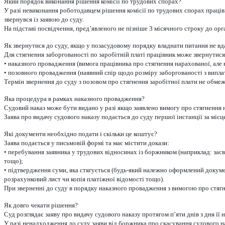
Який порядок виконання рішення комісії по трудових спорах?
У разі невиконання роботодавцем рішення комісії по трудових спорах праців
звернувся із заявою до суду.
На підставі посвідчення, пред’явленого не пізніше 3 місячного строку до о
Як звернутися до суду, якщо у позасудовому порядку владнати питання не вд
Для стягнення заборгованості по заробітній платі працівник може звернутися
• наказного провадження (вимога працівника про стягнення нарахованої, але 
• позовного провадження (наявний спір щодо розміру заборгованості з виплати
Термін звернення до суду з позовом про стягнення заробітної плати не обме
Яка процедура в рамках наказного провадження?
Судовий наказ може бути видано у разі якщо заявлено вимогу про стягнення н
Заява про видачу судового наказу подається до суду першої інстанції за міс
Які документи необхідно подати і скільки це коштує?
Заява подається у письмовій формі та має містити докази:
• перебування заявника у трудових відносинах із боржником (наприклад: засв
тощо);
• підтвердження суми, яка стягується (будь-який належно оформлений докумен
розрахунковий лист чи копія платіжної відомості тощо).
При зверненні до суду в порядку наказного провадження з вимогою про стягне
Як довго чекати рішення?
Суд розглядає заяву про видачу судового наказу протягом п’яти днів з дня її 
У разі ненадходження до суду заяви від боржника про скасування судового нак