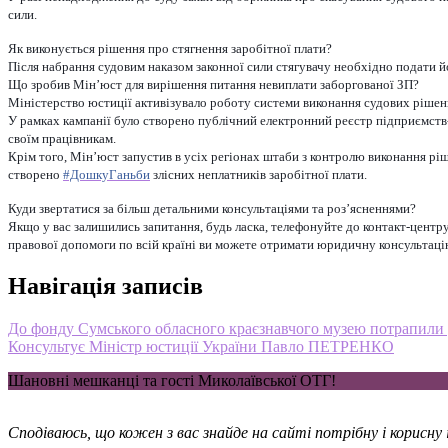
сили.
Як виконується рішення про стягнення заробітної плати?
Після набрання судовим наказом законної сили стягувачу необхідно подати 
Що зробив Мін’юст для вирішення питання невиплати заборгованої ЗП?
Міністерство юстиції активізувало роботу системи виконання судових рішень
У рамках кампанії було створено публічний електронний реєстр підприємств-
своїм працівникам.
Крім того, Мін’юст запустив в усіх регіонах штаби з контролю виконання рі
створено
#ДошкуГаньби
злісних неплатників заробітної плати.
Куди звертатися за більш детальними консультаціями та роз’ясненнями?
Якщо у вас залишились запитання, будь ласка, телефонуйте до контакт-центр
правової допомоги по всій країні ви можете отримати юридичну консультацію
Навігація записів
До фонду Сумського обласного краєзнавчого музею потрапили у
Консультує Міністр юстиції України Павло ПЕТРЕНКО
Шановні мешканці та гості Миколаївської ОТГ!
Сподіваюсь, що кожен з вас знайде на сайті потрібну і корисн