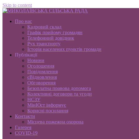
Skip to content
Про нас
Кадровий склад
Графік прийому громадян
Телефонний довідник
Рух транспорту
Історія населених пунктів громади
Публікації
Новини
Оголошення
Повідомлення
єВідновлення
Обговорення
Безоплатна правова допомога
Колективні договори та угоди
НСЗУ
МінЮст інформує
Корисні посилання
Контакти
Місцева пожежна охорона
Галерея
COVID-19