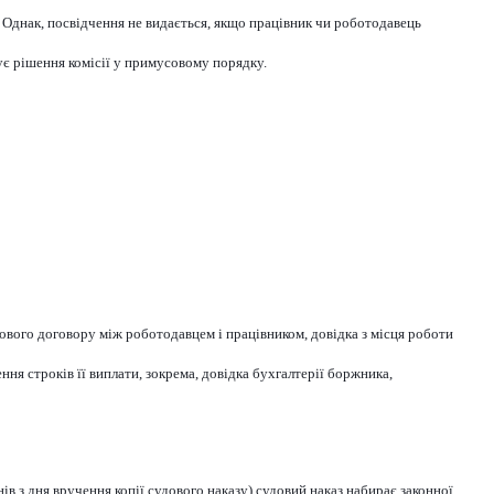
. Однак, посвідчення не видається, якщо працівник чи роботодавець
ує рішення комісії у примусовому порядку.
дового договору між роботодавцем і працівником, довідка з місця роботи
ня строків її виплати, зокрема, довідка бухгалтерії боржника,
ів з дня вручення копії судового наказу) судовий наказ набирає законної