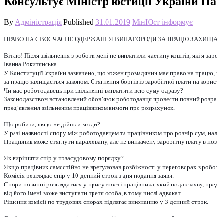
Консультує Міністр юстиції України
By
Адміністрація
Published
31.01.2019
МінЮст інформує
ПРАВО НА СВОЄЧАСНЕ ОДЕРЖАННЯ ВИНАГОРОДИ ЗА ПРАЦЮ ЗАХИЩ
Вітаю! Після звільнення з роботи мені не виплатили частину коштів, які я зар
Іванна Рокитянська
У Конституції України зазначено, що кожен громадянин має право на працю, 
за працю захищається законом. Стягнення боргів із заробітної плати на корис
Чи має роботодавець при звільненні виплатити всю суму одразу?
Законодавством встановлений обов’язок роботодавця провести повний розраху
пред’явлення звільненим працівником вимоги про розрахунок.
Що робити, якщо не дійшли згоди?
У разі наявності спору між роботодавцем та працівником про розмір сум, на
Працівник може стягнути нараховану, але не виплачену заробітну плату в по
Як вирішити спір у позасудовому порядку?
Якщо працівник самостійно не врегулював розбіжності у переговорах з робото
Комісія розглядає спір у 10-денний строк з дня подання заяви.
Спори повинні розглядатися у присутності працівника, який подав заяву, пре
від його імені може виступати третя особа, в тому числі адвокат.
Рішення комісії по трудових спорах підлягає виконанню у 3-денний строк.