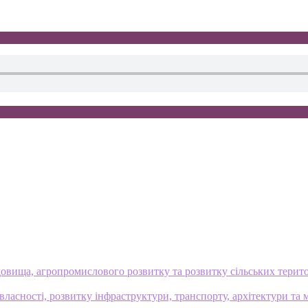
овища, агропромислового розвитку та розвитку сільських терит
ласності, розвитку інфраструктури, транспорту, архітектури та 