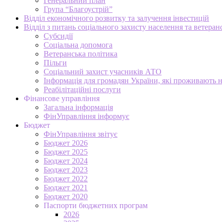
Генеральний план
Група “Благоустрій”
Відділ економічного розвитку та залучення інвестицій
Відділ з питань соціального захисту населення та ветеран
Субсидії
Соціальна допомога
Ветеранська політика
Пільги
Соціальний захист учасників АТО
Інформація для громадян України, які проживають 
Реабілітаційні послуги
Фінансове управління
Загальна інформація
ФінУправління інформує
Бюджет
ФінУправління звітує
Бюджет 2026
Бюджет 2025
Бюджет 2024
Бюджет 2023
Бюджет 2022
Бюджет 2021
Бюджет 2020
Паспорти бюджетних програм
2026