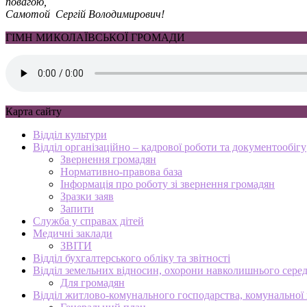
повагою,
Самотой Сергій Володимирович!
ГІМН МИКОЛАЇВСЬКОЇ ГРОМАДИ
Карта сайту
Відділ культури
Відділ організаційно – кадрової роботи та документообігу
Звернення громадян
Нормативно-правова база
Інформація про роботу зі звернення громадян
Зразки заяв
Запити
Служба у справах дітей
Медичні заклади
ЗВІТИ
Відділ бухгалтерського обліку та звітності
Відділ земельних відносин, охорони навколишнього серед
Для громадян
Відділ житлово-комунального господарства, комунальної в