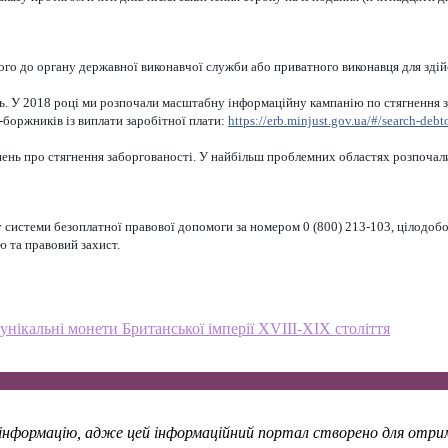
його до органу державної виконавчої служби або приватного виконавця для зді
. У 2018 році ми розпочали масштабну інформаційну кампанію по стягнення за
боржників із виплати заробітної плати:
https://erb.minjust.gov.ua/#/search-debt
шень про стягнення заборгованості. У найбільш проблемних областях розпочали
у системи безоплатної правової допомоги за номером 0 (800) 213-103, цілодоб
 та правовий захист.
нікальні монети Британської імперії ХVІІІ-ХІХ століття
у інформацію, адже цей інформаційний портал створено для отрима