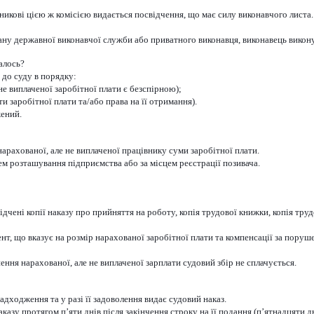
никові цією ж комісією видається посвідчення, що має силу виконавчого листа
ргану державної виконавчої служби або приватного виконавця, виконавець викон
алось?
 до суду в порядку:
не виплаченої заробітної плати є безспірною);
 заробітної плати та/або права на її отримання).
жений.
арахованої, але не виплаченої працівнику суми заробітної плати.
цем розташування підприємства або за місцем реєстрації позивача.
ідчені копії наказу про прийняття на роботу, копія трудової книжки, копія тру
т, що вказує на розмір нарахованої заробітної плати та компенсації за порушен
ння нарахованої, але не виплаченої зарплати судовий збір не сплачується.
надходження та у разі її задоволення видає судовий наказ.
азу протягом п’яти днів після закінчення строку на її подання (п’ятнадцяти дн