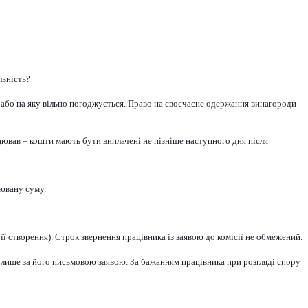
льність?
 або на яку вільно погоджується. Право на своєчасне одержання винагороди
ював – кошти мають бути виплачені не пізніше наступного дня після
рювану суму.
ї створення). Строк звернення працівника із заявою до комісії не обмежений.
я лише за його письмовою заявою. За бажанням працівника при розгляді спору