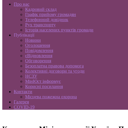
Про нас
Кадровий склад
Графік прийому громадян
Телефонний довідник
Рух транспорту
Історія населених пунктів громади
Публікації
Новини
Оголошення
Повідомлення
єВідновлення
Обговорення
Безоплатна правова допомога
Колективні договори та угоди
НСЗУ
МінЮст інформує
Корисні посилання
Контакти
Місцева пожежна охорона
Галерея
COVID-19