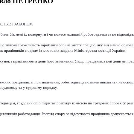
 Павло ПЕТРЕНКО
АЄТЬСЯ ЗАКОНОМ
обила. Як мені їх повернути і чи понесе колишній роботодавець за це відповіда
що включає можливість заробляти собі на життя працею, яку він вільно обирає
ть працівників є одним із ключових завдань Міністерства юстиції України.
нок з працівником в день його звільнення. Якщо працівник в цей день не прац
лежних працівникові при звільненні, роботодавець повинен виплатити не оспо
засудовому та у судовому порядку.
давцем, трудовий спір підлягає розгляду комісією по трудових спорах (у разі ї
дставників роботодавця. Розгляд спору за відсутності працівника допускаєтьс