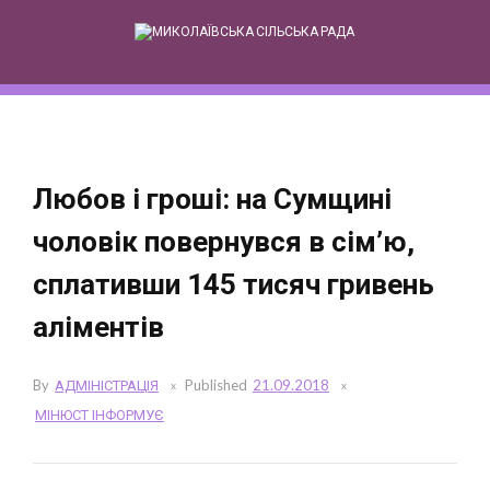
Skip
to
content
Любов і гроші: на Сумщині
чоловік повернувся в сім’ю,
сплативши 145 тисяч гривень
аліментів
By
АДМІНІСТРАЦІЯ
Published
21.09.2018
МІНЮСТ ІНФОРМУЄ