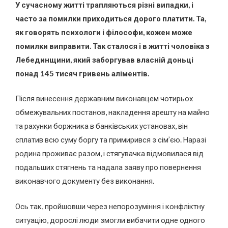
У сучасному житті трапляються різні випадки, і
часто за помилки приходиться дорого платити. Та,
як говорять психологи і філософи, кожен може
помилки виправити. Так сталося і в житті чоловіка з
Лебединщини, який заборгував власній доньці
понад 145 тисяч гривень аліментів.
Після винесення державним виконавцем чотирьох
обмежувальних постанов, накладення арешту на майно
та рахунки боржника в банківських установах, він
сплатив всю суму боргу та примирився з сім’єю. Наразі
родина проживає разом, і стягувачка відмовилася від
подальших стягнень та надала заяву про повернення
виконавчого документу без виконання.
Ось так, пройшовши через непорозуміння і конфліктну
ситуацію, дорослі люди змогли вибачити одне одного