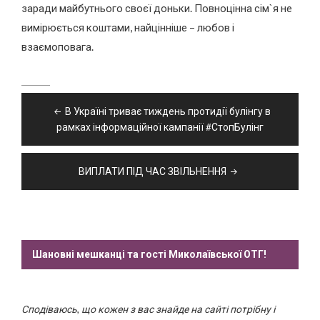
заради майбутнього своєї доньки. Повноцінна сім`я не
вимірюється коштами, найцінніше – любов і
взаємоповага.
Навігація
В Україні триває тиждень протидії булінгу в
записів
рамках інформаційної кампанії #СтопБулінг
ВИПЛАТИ ПІД ЧАС ЗВІЛЬНЕННЯ
Шановні мешканці та гості Миколаївської ОТГ!
Сподіваюсь, що кожен з вас знайде на сайті потрібну і