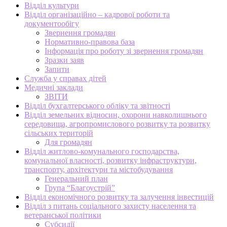
Відділ культури
Відділ організаційно – кадрової роботи та
документообігу
Звернення громадян
Нормативно-правова база
Інформація про роботу зі звернення громадян
Зразки заяв
Запити
Служба у справах дітей
Медичні заклади
ЗВІТИ
Відділ бухгалтерського обліку та звітності
Відділ земельних відносин, охорони навколишнього
середовища, агропромислового розвитку та розвитку
сільських територій
Для громадян
Відділ житлово-комунального господарства,
комунальної власності, розвитку інфраструктури,
транспорту, архітектури та містобудування
Генеральний план
Група “Благоустрій”
Відділ економічного розвитку та залучення інвестицій
Відділ з питань соціального захисту населення та
ветеранської політики
Субсидії