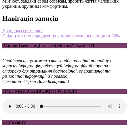
Мін’юст, завдяки своїм сервісам, зробить життя маленьких
українців зручним і комфортним.
Навігація записів
До відома громадян!
Свідоцтво про народження у пологовому перевищили 80%
Шановні мешканці та гості Миколаївської ОТГ!
Сподіваюсь, що кожен з вас знайде на сайті потрібну і
корисну інформацію, адже цей інформаційний портал
створено для отримання достовірної, оперативної та
різнобічної інформації. З повагою,
Самотой Сергій Володимирович!
ГІМН МИКОЛАЇВСЬКОЇ ГРОМАДИ
Карта сайту