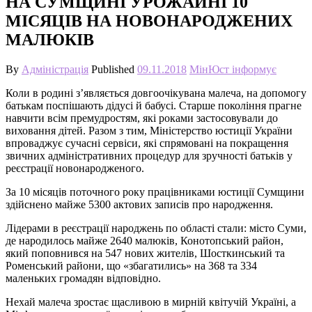
НА СУМЩИНІ УРОЖАЙНІ 10
МІСЯЦІВ НА НОВОНАРОДЖЕНИХ
МАЛЮКІВ
By
Адміністрація
Published
09.11.2018
МінЮст інформує
Коли в родині з’являється довгоочікувана малеча, на допомогу
батькам поспішають дідусі й бабусі. Старше покоління прагне
навчити всім премудростям, які роками застосовували до
виховання дітей. Разом з тим, Міністерство юстиції України
впроваджує сучасні сервіси, які спрямовані на покращення
звичних адміністративних процедур для зручності батьків у
реєстрації новонародженого.
За 10 місяців поточного року працівниками юстиції Сумщини
здійснено майже 5300 актових записів про народження.
Лідерами в реєстрації народжень по області стали: місто Суми,
де народилось майже 2640 малюків, Конотопський район,
який поповнився на 547 нових жителів, Шосткинський та
Роменський райони, що «збагатились» на 368 та 334
маленьких громадян відповідно.
Нехай малеча зростає щасливою в мирній квітучій Україні, а