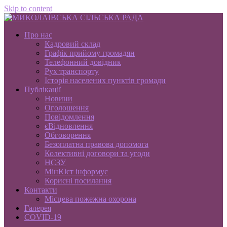
Skip to content
Про нас
Кадровий склад
Графік прийому громадян
Телефонний довідник
Рух транспорту
Історія населених пунктів громади
Публікації
Новини
Оголошення
Повідомлення
єВідновлення
Обговорення
Безоплатна правова допомога
Колективні договори та угоди
НСЗУ
МінЮст інформує
Корисні посилання
Контакти
Місцева пожежна охорона
Галерея
COVID-19