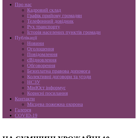
Про нас
Кадровий склад
Графік прийому громадян
Телефонний довідник
Рух транспорту
Історія населених пунктів громади
Публікації
Новини
Оголошення
Повідомлення
єВідновлення
Обговорення
Безоплатна правова допомога
Колективні договори та угоди
НСЗУ
МінЮст інформує
Корисні посилання
Контакти
Місцева пожежна охорона
Галерея
COVID-19