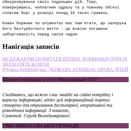
обмірковування своїх подальших дій. Тому,
повернувшись, неплатник
одразу та у повному обсязі
сплатив борг у розмірі понад 16 тисяч
гривень.
Кожен боржник по аліментах має пам’ятати, що запорука
його безтурботного
життя – це вчасно погашена
заборгованість перед своїм чадом.
Навігація записів
НЕ БАЖАЮЧИ ПІДМІТАТИ ВУЛИЦІ, БОРЖНИКИ ОДРАЗУ
ЗНАХОДЯТЬ КОШТИ
#ЧужихДітейНеБуває: ДЕРЖАВА ЗАХИЩАЄ ПРАВА ДІТЕЙ
Шановні мешканці та гості Миколаївської ОТГ!
Сподіваюсь, що кожен з вас знайде на сайті потрібну і
корисну інформацію, адже цей інформаційний портал
створено для отримання достовірної, оперативної та
різнобічної інформації. З повагою,
Самотой Сергій Володимирович!
ГІМН МИКОЛАЇВСЬКОЇ ГРОМАДИ