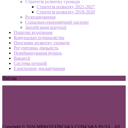
Стратегія розвитку громади
Стратегія розвитку 2021-2027
Стратегія розвитку 2018-2020
Розпорядження
Соціально-економічний паспорт
Запобігання корупції
Поштові відділення
Комунальні підприємства
Програми розвитку громади
Регуляторна діяльність
Перейменування вулиць
Вакансії
Система петицій
Електронне декларування
Погода
Copyright © 2026 МИКОЛАЇВСЬКА СІЛЬСЬКА РАДА . All