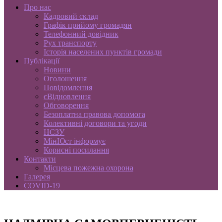
Про нас
Кадровий склад
Графік прийому громадян
Телефонний довідник
Рух транспорту
Історія населених пунктів громади
Публікації
Новини
Оголошення
Повідомлення
єВідновлення
Обговорення
Безоплатна правова допомога
Колективні договори та угоди
НСЗУ
МінЮст інформує
Корисні посилання
Контакти
Місцева пожежна охорона
Галерея
COVID-19