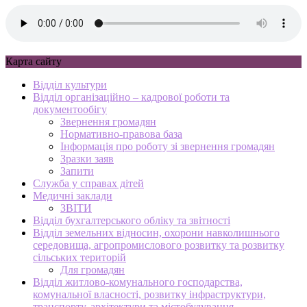
Карта сайту
Відділ культури
Відділ організаційно – кадрової роботи та
документообігу
Звернення громадян
Нормативно-правова база
Інформація про роботу зі звернення громадян
Зразки заяв
Запити
Служба у справах дітей
Медичні заклади
ЗВІТИ
Відділ бухгалтерського обліку та звітності
Відділ земельних відносин, охорони навколишнього
середовища, агропромислового розвитку та розвитку
сільських територій
Для громадян
Відділ житлово-комунального господарства,
комунальної власності, розвитку інфраструктури,
транспорту, архітектури та містобудування