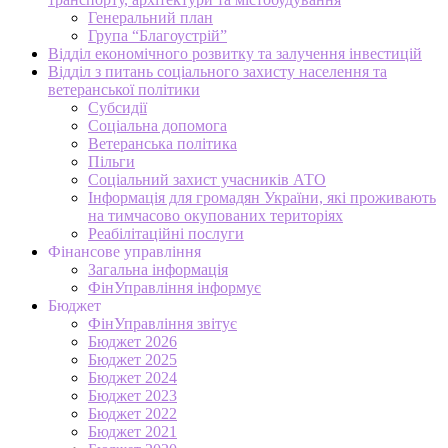
Генеральний план
Група “Благоустрій”
Відділ економічного розвитку та залучення інвестицій
Відділ з питань соціального захисту населення та
ветеранської політики
Субсидії
Соціальна допомога
Ветеранська політика
Пільги
Соціальний захист учасників АТО
Інформація для громадян України, які проживають
на тимчасово окупованих територіях
Реабілітаційні послуги
Фінансове управління
Загальна інформація
ФінУправління інформує
Бюджет
ФінУправління звітує
Бюджет 2026
Бюджет 2025
Бюджет 2024
Бюджет 2023
Бюджет 2022
Бюджет 2021