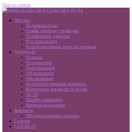
Skip to content
Про нас
Кадровий склад
Графік прийому громадян
Телефонний довідник
Рух транспорту
Історія населених пунктів громади
Публікації
Новини
Оголошення
Повідомлення
єВідновлення
Обговорення
Безоплатна правова допомога
Колективні договори та угоди
НСЗУ
МінЮст інформує
Корисні посилання
Контакти
Місцева пожежна охорона
Галерея
COVID-19