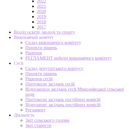
2022
2021
2020
2019
2018
2017
Відділ освіти, молоді та спорту
Виконавчий комітет
Склад виконавчого комітету
Проекти рішень
Рішення
РЕГЛАМЕНТ роботи виконавчого комітету
Сесії
Склад депутатського корпусу
Проекти рішень
Рішення сесій
Протоколи засідань сесій
Відеозаписи засідань сесії Миколаївської сільської
ради
Протоколи засідань постійних комісій
Відеозапис засідань постійних комісій
Регламент
Діяльність
Звіт сільського голови
Звіт старости