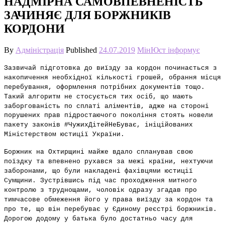
НАДМІРНА САМОВПЕВНЕНІСТЬ
ЗАЧИНЯЄ ДЛЯ БОРЖНИКІВ
КОРДОНИ
By
Адміністрація
Published
24.07.2019
МінЮст інформує
Зазвичай підготовка до виїзду за кордон починається з
накопичення
необхідної кількості грошей, обрання місця
перебування, оформлення
потрібних документів тощо.
Такий алгоритм не стосується тих осіб, що
мають
заборгованість по сплаті аліментів, адже на стороні
порушених прав
підростаючого покоління стоять новели
пакету законів #ЧужихДітейНеБуває,
ініційованих
Міністерством юстиції України.
Боржник на Охтирщині майже вдало спланував свою
поїздку та впевнено
рухався за межі країни, нехтуючи
заборонами, що були накладені фахівцями
юстиції
Сумщини. Зустрівшись під час проходження митного
контролю з
труднощами, чоловік одразу згадав про
тимчасове обмеження його у права
виїзду за кордон та
про те, що він перебуває у Єдиному реєстрі
боржників.
Дорогою додому у батька було достатньо часу для