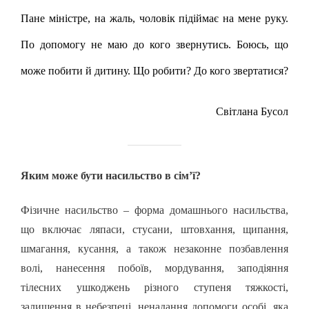
Пане міністре, на жаль, чоловік підіймає на мене руку.
По допомогу не маю до кого звернутись. Боюсь, що
може побити й дитину. Що робити? До кого звертатися?
Світлана Бусол
Яким може бути насильство в сім’ї?
Фізичне насильство
– форма домашнього насильства,
що включає ляпаси, стусани, штовхання, щипання,
шмагання, кусання, а також незаконне позбавлення
волі, нанесення побоїв, мордування, заподіяння
тілесних ушкоджень різного ступеня тяжкості,
залишення в небезпеці, ненадання допомоги особі, яка