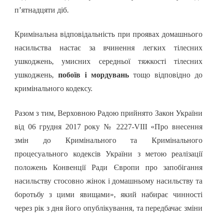
п’ятнадцяти діб.
Кримінальна відповідальність при проявах домашнього
насильства настає за вчинення легких тілесних
ушкоджень,
умисних середньої тяжкості тілесних
ушкоджень
,
побоїв і мордувань
тощо відповідно до
кримінального кодексу.
Разом з тим, Верховною Радою прийнято Закон України
від 06 грудня 2017 року № 2227-VIII «Про внесення
змін до Кримінального та Кримінального
процесуального кодексів України з метою
реалізації
положень Конвенції Ради Європи про запобігання
насильству стосовно жінок і домашньому насильству та
боротьбу з цими явищами», який набирає чинності
через рік з дня його опублікування, та передбачає зміни