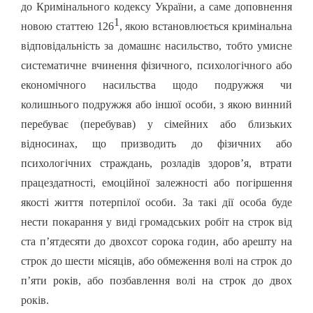
до Кримінального кодексу України, а саме доповнення
1
новою статтею 126
, якою встановлюється кримінальна
відповідальність за домашнє насильство, тобто умисне
систематичне вчинення фізичного, психологічного або
економічного насильства щодо подружжя чи
колишнього подружжя або іншої особи, з якою винний
перебуває (перебував) у сімейних або близьких
відносинах, що призводить до фізичних або
психологічних страждань, розладів здоров’я, втрати
працездатності, емоційної залежності або погіршення
якості життя потерпілої особи. За такі дії особа буде
нести покарання у виді громадських робіт на строк від
ста п’ятдесяти до двохсот сорока годин, або арешту на
строк до шести місяців, або обмеження волі на строк до
п’яти років, або позбавлення волі на строк до двох
років.