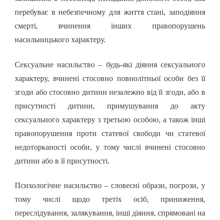
перебуває в небезпечному для життя стані, заподіяння
смерті, вчинення інших правопорушень
насильницького характеру.
Сексуальне насильство – будь-які діяння сексуального
характеру, вчинені стосовно повнолітньої особи без її
згоди або стосовно дитини незалежно від її згоди, або в
присутності дитини, примушування до акту
сексуального характеру з третьою особою, а також інші
правопорушення проти статевої свободи чи статевої
недоторканості особи, у тому числі вчинені стосовно
дитини або в її присутності.
Психологічне насильство – словесні образи, погрози, у
тому числі щодо третіх осіб, приниження,
переслідування, залякування, інші діяння, спрямовані на