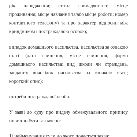
рік народження; стать; громадянство; місце
проживання; місце навчання та/або місце роботи; номер
контактного телефону) та про характер відносин між
кривдником і постраждалою особою;
випадок домашнього насильства, насильства за ознакою
статі (дата вчинення; місце вчинення; форма
домашнього насильства; вид шкоди чи страждань,
завданих внаслідок насильства за ознакою статі;
короткий опис);
потреби постраждалої особи.
У заяві до суду про видачу обмежувального припису
повинно бути зазначено:
1) найменування суду, до якого подається заява;