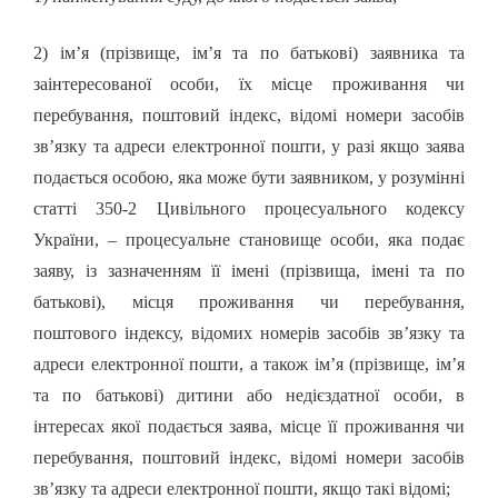
2) ім’я (прізвище, ім’я та по батькові) заявника та
заінтересованої особи, їх місце проживання чи
перебування, поштовий індекс, відомі номери засобів
зв’язку та адреси електронної пошти, у разі якщо заява
подається особою, яка може бути заявником, у розумінні
статті 350-2 Цивільного процесуального кодексу
України, – процесуальне становище особи, яка подає
заяву, із зазначенням її імені (прізвища, імені та по
батькові), місця проживання чи перебування,
поштового індексу, відомих номерів засобів зв’язку та
адреси електронної пошти, а також ім’я (прізвище, ім’я
та по батькові) дитини або недієздатної особи, в
інтересах якої подається заява, місце її проживання чи
перебування, поштовий індекс, відомі номери засобів
зв’язку та адреси електронної пошти, якщо такі відомі;