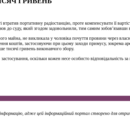
ИСЯЧ ГРИВЕНЬ
і втратив портативну радіостанцію, проте компенсувати її вартіст
зов до суду, який згодом задовольнили, тим самим зобов’язавши 
ного майна, не викликала у чоловіка почуття провини через влас
я коштів, застосовуючи при цьому заходи примусу, зокрема ар
ьше тисячі гривень виконавчого збору.
 застосування, оскільки кожен несе особисто відповідальність за
у інформацію, адже цей інформаційний портал створено для отрима