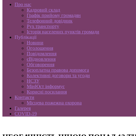
Про нас
Кадровий склад
Графік прийому громадян
Телефонний довідник
Рух транспорту
Історія населених пунктів громади
Публікації
Новини
Оголошення
Повідомлення
єВідновлення
Обговорення
Безоплатна правова допомога
Колективні договори та угоди
НСЗУ
МінЮст інформує
Корисні посилання
Контакти
Місцева пожежна охорона
Галерея
COVID-19