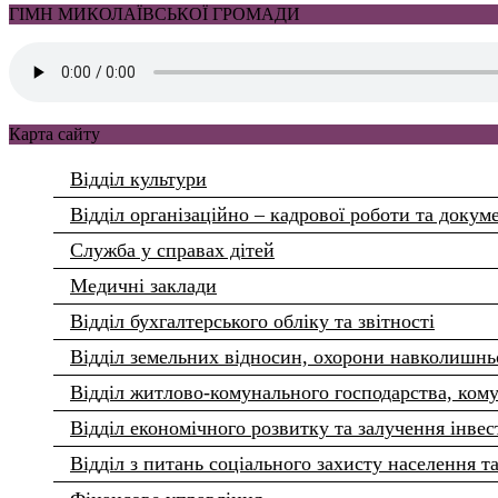
ГІМН МИКОЛАЇВСЬКОЇ ГРОМАДИ
Карта сайту
Відділ культури
Відділ організаційно – кадрової роботи та докум
Служба у справах дітей
Медичні заклади
Відділ бухгалтерського обліку та звітності
Відділ земельних відносин, охорони навколишнь
Відділ житлово-комунального господарства, кому
Відділ економічного розвитку та залучення інвес
Відділ з питань соціального захисту населення т