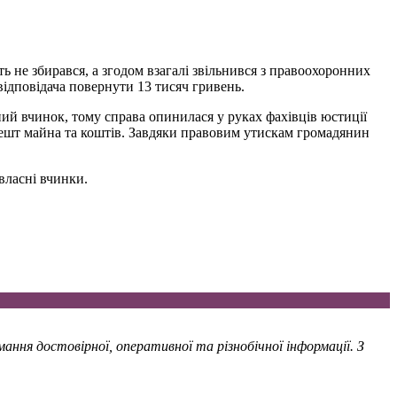
ь не збирався, а згодом взагалі звільнився з правоохоронних
відповідача повернути 13 тисяч гривень.
ний вчинок, тому справа опинилася у руках фахівців юстиції
ешт майна та коштів. Завдяки правовим утискам громадянин
 власні вчинки.
ння достовірної, оперативної та різнобічної інформації. З