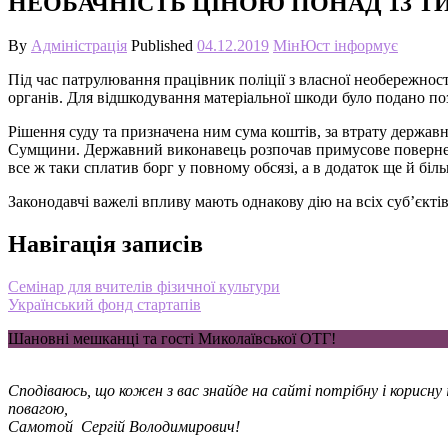
НЕОБАЧНІСТЬ ЦІНОЮ ПОНАД 13 Т
By
Адміністрація
Published
04.12.2019
МінЮст інформує
Під час патрулювання працівник поліції з власної необережност
органів. Для відшкодування матеріальної шкоди було подано по
Рішення суду та призначена ним сума коштів, за втрату держав
Сумщини. Державний виконавець розпочав примусове поверненн
все ж таки сплатив борг у повному обсязі, а в додаток ще й біл
Законодавчі важелі впливу мають однакову дію на всіх суб’єктів
Навігація записів
Семінар для вчителів фізичної культури
Український фонд стартапів
Шановні мешканці та гості Миколаївської ОТГ!
Сподіваюсь, що кожен з вас знайде на сайті потрібну і корисн
повагою,
Самотой Сергій Володимирович!