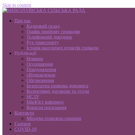
Skip to content
Про нас
Кадровий склад
Графік прийому громадян
Телефонний довідник
Рух транспорту
Історія населених пунктів громади
Публікації
Новини
Оголошення
Повідомлення
єВідновлення
Обговорення
Безоплатна правова допомога
Колективні договори та угоди
НСЗУ
МінЮст інформує
Корисні посилання
Контакти
Місцева пожежна охорона
Галерея
COVID-19