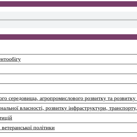
ентообігу
ого середовища, агропромислового розвитку та розвитку 
нальної власності, розвитку інфраструктури, транспорту,
тицій
а ветеранської політики