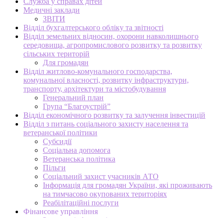
Служба у справах дітей
Медичні заклади
ЗВІТИ
Відділ бухгалтерського обліку та звітності
Відділ земельних відносин, охорони навколишнього
середовища, агропромислового розвитку та розвитку
сільських територій
Для громадян
Відділ житлово-комунального господарства,
комунальної власності, розвитку інфраструктури,
транспорту, архітектури та містобудування
Генеральний план
Група “Благоустрій”
Відділ економічного розвитку та залучення інвестицій
Відділ з питань соціального захисту населення та
ветеранської політики
Субсидії
Соціальна допомога
Ветеранська політика
Пільги
Соціальний захист учасників АТО
Інформація для громадян України, які проживають
на тимчасово окупованих територіях
Реабілітаційні послуги
Фінансове управління