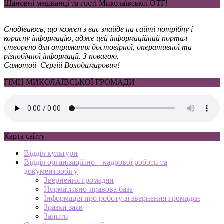
Шановні мешканці та гості Миколаївської ОТГ!
Сподіваюсь, що кожен з вас знайде на сайті потрібну і
корисну інформацію, адже цей інформаційний портал
створено для отримання достовірної, оперативної та
різнобічної інформації. З повагою,
Самотой Сергій Володимирович!
ГІМН МИКОЛАЇВСЬКОЇ ГРОМАДИ
Карта сайту
Відділ культури
Відділ організаційно – кадрової роботи та
документообігу
Звернення громадян
Нормативно-правова база
Інформація про роботу зі звернення громадян
Зразки заяв
Запити