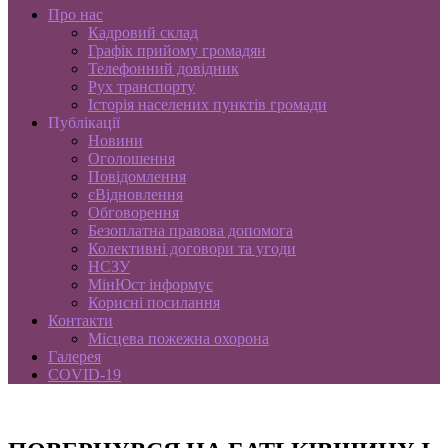
Про нас
Кадровий склад
Графік прийому громадян
Телефонний довідник
Рух транспорту
Історія населених пунктів громади
Публікації
Новини
Оголошення
Повідомлення
єВідновлення
Обговорення
Безоплатна правова допомога
Колективні договори та угоди
НСЗУ
МінЮст інформує
Корисні посилання
Контакти
Місцева пожежна охорона
Галерея
COVID-19