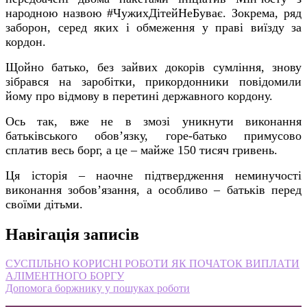
народною назвою #ЧужихДітейНеБуває. Зокрема, ряд
заборон, серед яких і обмеження у праві виїзду за
кордон.
Щойно батько, без зайвих докорів сумління, знову
зібрався на заробітки, прикордонники повідомили
йому про відмову в перетині державного кордону.
Ось так, вже не в змозі уникнути виконання
батьківського обов’язку, горе-батько примусово
сплатив весь борг, а це – майже 150 тисяч гривень.
Ця історія – наочне підтвердження неминучості
виконання зобов’язання, а особливо – батьків перед
своїми дітьми.
Навігація записів
СУСПІЛЬНО КОРИСНІ РОБОТИ ЯК ПОЧАТОК ВИПЛАТИ
АЛІМЕНТНОГО БОРГУ
Допомога боржнику у пошуках роботи