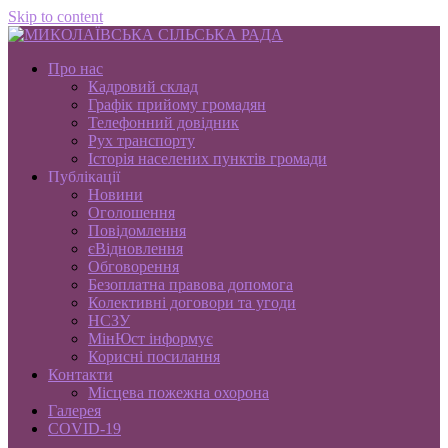
Skip to content
Про нас
Кадровий склад
Графік прийому громадян
Телефонний довідник
Рух транспорту
Історія населених пунктів громади
Публікації
Новини
Оголошення
Повідомлення
єВідновлення
Обговорення
Безоплатна правова допомога
Колективні договори та угоди
НСЗУ
МінЮст інформує
Корисні посилання
Контакти
Місцева пожежна охорона
Галерея
COVID-19