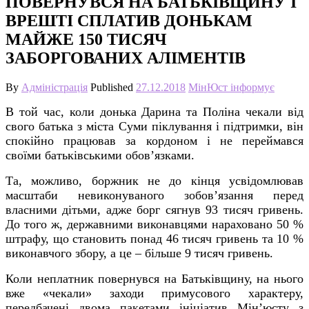
ПОВЕРНУВСЯ НА БАТЬКІВЩИНУ І
ВРЕШТІ СПЛАТИВ ДОНЬКАМ
МАЙЖЕ 150 ТИСЯЧ
ЗАБОРГОВАНИХ АЛІМЕНТІВ
By
Адміністрація
Published
27.12.2018
МінЮст інформує
В той час, коли донька Дарина та Поліна чекали від
свого батька з міста Суми піклування і підтримки, він
спокійно працював за кордоном і не переймався
своїми батьківськими обов’язками.
Та, можливо, боржник не до кінця усвідомлював
масштаби невиконуваного зобов’язання перед
власними дітьми, адже борг сягнув 93 тисяч гривень.
До того ж, державними виконавцями нараховано 50 %
штрафу, що становить понад 46 тисяч гривень та 10 %
виконавчого збору, а це – більше 9 тисяч гривень.
Коли неплатник повернувся на Батьківщину, на нього
вже «чекали» заходи примусового характеру,
передбачені двома пакетами ініціатив Мін’юсту з