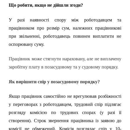
Що робити, якщо не дійшли згоди?
У разі наявності спору між роботодавцем та
працівником про розмір сум, належних працівникові
при звільненні, роботодавець повинен виплатити не
оспорювану суму.
Працівник може стягнути нараховану, але не виплачену
заробітну плату в позасудовому та у судовому порядку.
Як вирішити спір у позасудовому порядку?
Якщо працівник самостійно не врегулював розбіжності
у переговорах з роботодавцем, трудовий спір підлягає
розгляду комісією по трудових спорах (у разі її
створення). Строк звернення працівника із заявою до
комісії не обмежений. Комісія розглядає спір у 10-