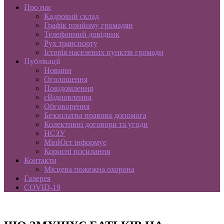
Про нас
Кадровий склад
Графік прийому громадян
Телефонний довідник
Рух транспорту
Історія населених пунктів громади
Публікації
Новини
Оголошення
Повідомлення
єВідновлення
Обговорення
Безоплатна правова допомога
Колективні договори та угоди
НСЗУ
МінЮст інформує
Корисні посилання
Контакти
Місцева пожежна охорона
Галерея
COVID-19