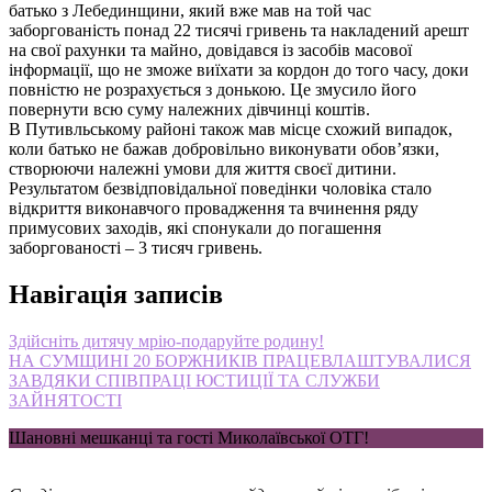
батько з Лебединщини, який вже мав на той час
заборгованість понад 22 тисячі гривень та накладений арешт
на свої рахунки та майно, довідався із засобів масової
інформації, що не зможе виїхати за кордон до того часу, доки
повністю не розрахується з донькою. Це змусило його
повернути всю суму належних дівчинці коштів.
В Путивльському районі також мав місце схожий випадок,
коли батько не бажав добровільно виконувати обов’язки,
створюючи належні умови для життя своєї дитини.
Результатом безвідповідальної поведінки чоловіка стало
відкриття виконавчого провадження та вчинення ряду
примусових заходів, які спонукали до погашення
заборгованості – 3 тисяч гривень.
Навігація записів
Здійсніть дитячу мрію-подаруйте родину!
НА СУМЩИНІ 20 БОРЖНИКІВ ПРАЦЕВЛАШТУВАЛИСЯ
ЗАВДЯКИ СПІВПРАЦІ ЮСТИЦІЇ ТА СЛУЖБИ
ЗАЙНЯТОСТІ
Шановні мешканці та гості Миколаївської ОТГ!