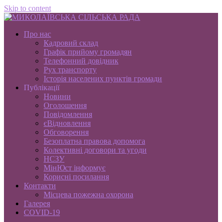
Skip to content
Про нас
Кадровий склад
Графік прийому громадян
Телефонний довідник
Рух транспорту
Історія населених пунктів громади
Публікації
Новини
Оголошення
Повідомлення
єВідновлення
Обговорення
Безоплатна правова допомога
Колективні договори та угоди
НСЗУ
МінЮст інформує
Корисні посилання
Контакти
Місцева пожежна охорона
Галерея
COVID-19