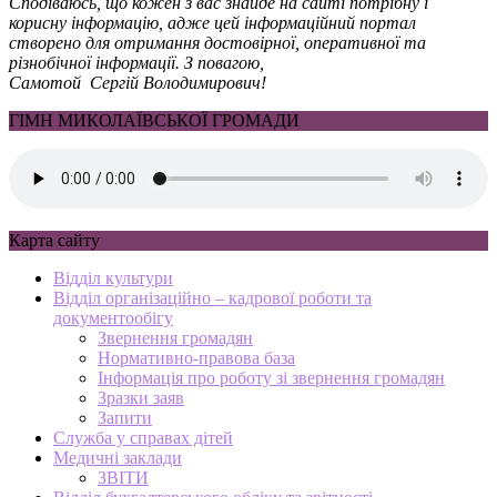
Сподіваюсь, що кожен з вас знайде на сайті потрібну і
корисну інформацію, адже цей інформаційний портал
створено для отримання достовірної, оперативної та
різнобічної інформації. З повагою,
Самотой Сергій Володимирович!
ГІМН МИКОЛАЇВСЬКОЇ ГРОМАДИ
Карта сайту
Відділ культури
Відділ організаційно – кадрової роботи та
документообігу
Звернення громадян
Нормативно-правова база
Інформація про роботу зі звернення громадян
Зразки заяв
Запити
Служба у справах дітей
Медичні заклади
ЗВІТИ