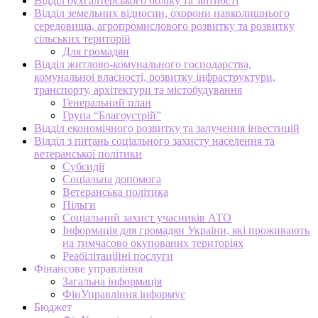
Відділ бухгалтерського обліку та звітності
Відділ земельних відносин, охорони навколишнього
середовища, агропромислового розвитку та розвитку
сільських територій
Для громадян
Відділ житлово-комунального господарства,
комунальної власності, розвитку інфраструктури,
транспорту, архітектури та містобудування
Генеральний план
Група “Благоустрій”
Відділ економічного розвитку та залучення інвестицій
Відділ з питань соціального захисту населення та
ветеранської політики
Субсидії
Соціальна допомога
Ветеранська політика
Пільги
Соціальний захист учасників АТО
Інформація для громадян України, які проживають
на тимчасово окупованих територіях
Реабілітаційні послуги
Фінансове управління
Загальна інформація
ФінУправління інформує
Бюджет