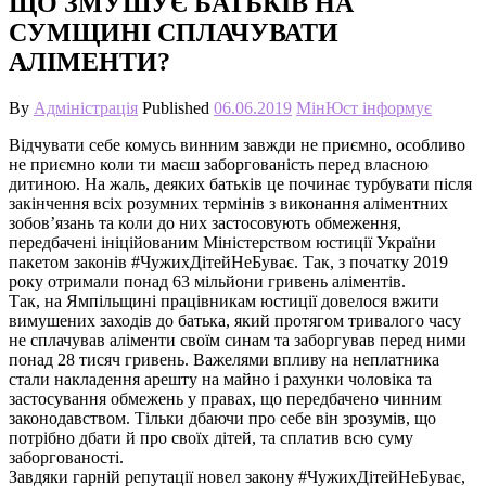
ЩО ЗМУШУЄ БАТЬКІВ НА
СУМЩИНІ СПЛАЧУВАТИ
АЛІМЕНТИ?
By
Адміністрація
Published
06.06.2019
МінЮст інформує
Відчувати себе комусь винним завжди не приємно, особливо
не приємно коли ти маєш заборгованість перед власною
дитиною. На жаль, деяких батьків це починає турбувати після
закінчення всіх розумних термінів з виконання аліментних
зобов’язань та коли до них застосовують обмеження,
передбачені ініційованим Міністерством юстиції України
пакетом законів #ЧужихДітейНеБуває. Так, з початку 2019
року отримали понад 63 мільйони гривень аліментів.
Так, на Ямпільщині працівникам юстиції довелося вжити
вимушених заходів до батька, який протягом тривалого часу
не сплачував аліменти своїм синам та заборгував перед ними
понад 28 тисяч гривень. Важелями впливу на неплатника
стали накладення арешту на майно і рахунки чоловіка та
застосування обмежень у правах, що передбачено чинним
законодавством. Тільки дбаючи про себе він зрозумів, що
потрібно дбати й про своїх дітей, та сплатив всю суму
заборгованості.
Завдяки гарній репутації новел закону #ЧужихДітейНеБуває,