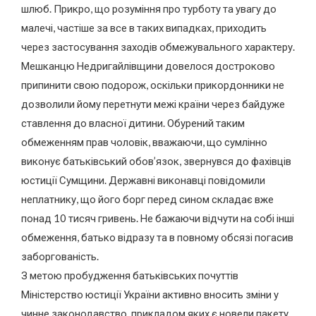
шлюб. Прикро, що розуміння про турботу та увагу до
малечі, частіше за все в таких випадках, приходить
через застосування заходів обмежувального характеру.
Мешканцю Недригайлівщини довелося достроково
припинити свою подорож, оскільки прикордонники не
дозволили йому перетнути межі країни через байдуже
ставлення до власної дитини. Обурений таким
обмеженням прав чоловік, вважаючи, що сумлінно
виконує батьківський обов’язок, звернувся до фахівців
юстиції Сумщини. Державні виконавці повідомили
неплатнику, що його борг перед сином складає вже
понад 10 тисяч гривень. Не бажаючи відчути на собі інші
обмеження, батько відразу та в повному обсязі погасив
заборгованість.
З метою пробудження батьківських почуттів
Міністерство юстиції України активно вносить зміни у
чинне законодавство, прикладом яких є новели пакету