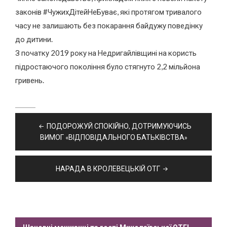
законів #ЧужихДітейНеБуває, які протягом тривалого
часу не залишають без покарання байдужу поведінку
до дитини.
З початку 2019 року на Недригайлівщині на користь
підростаючого покоління було стягнуто 2,2 мільйона
гривень.
Навігація
ПОДОРОЖУЙ СПОКІЙНО, ДОТРИМУЮЧИСЬ
записів
ВИМОГ «ВІДПОВІДАЛЬНОГО БАТЬКІВСТВА»
НАРАДА В КРОЛЕВЕЦЬКІЙ ОТГ