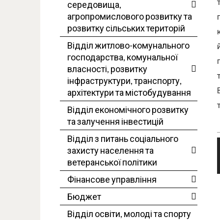
середовища,
агропромислового розвитку та
розвитку сільських територій
Відділ житлово-комунального
господарства, комунальної
власності, розвитку
інфраструктури, транспорту,
архітектури та містобудування
Відділ економічного розвитку
та залучення інвестицій
Відділ з питань соціального
захисту населення та
ветеранської політики
Фінансове управління
Бюджет
Відділ освіти, молоді та спорту