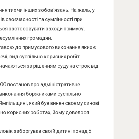
я тих чи інших зобов’язань. На жаль, у
ів своєчасності та сумлінності при
ться застосовувати заходи примусу,
несумлінних громадян.
ставою до примусового виконання яких є
ечі, вид суспільно корисних робіт
ачаються за рішенням суду на строк від
600 постанов про адміністративне
к виконання боржниками суспільно
 Ямпільщині, який був винен своєму синові
ьно корисних роботах, йому довелося
ловік заборгував своїй дитині понад 6