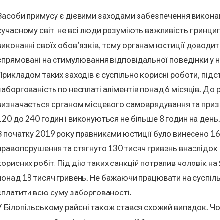
Засоби примусу є дієвими заходами забезпечення виконанн
сучасному світі не всі люди розуміють важливість принцип
виконанні своїх обов’язків, тому органам юстиції доводи
спрямовані на стимулювання відповідальної поведінки у 
Прикладом таких заходів є суспільно корисні роботи, під
заборгованість по несплаті аліментів понад 6 місяців. До р
визначається органом місцевого самоврядування та призн
120 до 240 годин і виконуються не більше 8 годин на день.
З початку 2019 року правниками юстиції було винесено 1
правопорушення та стягнуто 130 тисяч гривень внаслідо
корисних робіт. Під дію таких санкцій потрапив чоловік на
понад 18 тисяч гривень. Не бажаючи працювати на суспіл
сплатити всю суму заборгованості.
У Білопільському районі також стався схожий випадок. Чо