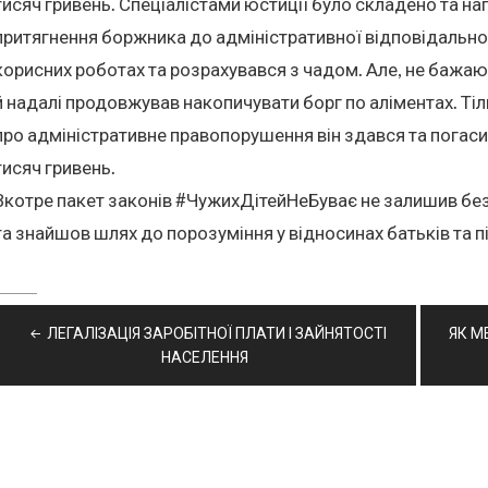
тисяч гривень. Спеціалістами юстиції було складено та н
притягнення боржника до адміністративної відповідально
корисних роботах та розрахувався з чадом. Але, не бажа
й надалі продовжував накопичувати борг по аліментах. Ті
про адміністративне правопорушення він здався та погаси
тисяч гривень.
Вкотре пакет законів #ЧужихДітейНеБуває не залишив без 
та знайшов шлях до порозуміння у відносинах батьків та 
Навігація
ЛЕГАЛІЗАЦІЯ ЗАРОБІТНОЇ ПЛАТИ І ЗАЙНЯТОСТІ
ЯК М
записів
НАСЕЛЕННЯ