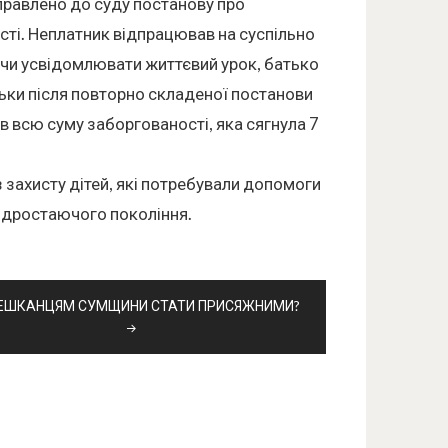
аправлено до суду постанову про
сті. Неплатник відпрацював на суспільно
ючи усвідомлювати життєвий урок, батько
льки після повторно складеної постанови
в всю суму заборгованості, яка сягнула 7
захисту дітей, які потребували допомоги
підростаючого покоління.
ЕШКАНЦЯМ СУМЩИНИ СТАТИ ПРИСЯЖНИМИ?