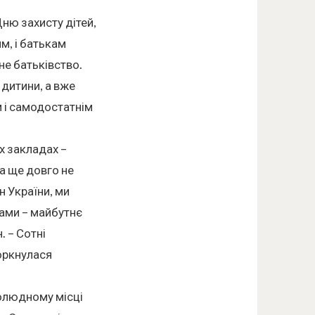
ню захисту дітей,
ям, і батькам
не батьківство.
 дитини, а вже
 і самодостатнім
х закладах –
а ще довго не
 України, ми
ами – майбутнє
. – Сотні
торкнулася
олюдному місці