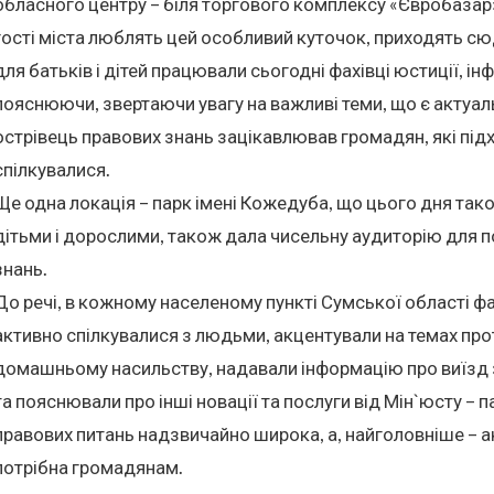
обласного центру – біля торгового комплексу «Євробазар»
гості міста люблять цей особливий куточок, приходять с
для батьків і дітей працювали сьогодні фахівці юстиції, і
пояснюючи, звертаючи увагу на важливі теми, що є актуа
острівець правових знань зацікавлював громадян, які під
спілкувалися.
Ще одна локація – парк імені Кожедуба, що цього дня та
дітьми і дорослими, також дала чисельну аудиторію для 
знань.
До речі, в кожному населеному пункті Сумської області фа
активно спілкувалися з людьми, акцентували на темах проти
домашньому насильству, надавали інформацію про виїзд 
та пояснювали про інші новації та послуги від Мін`юсту – п
правових питань надзвичайно широка, а, найголовніше – а
потрібна громадянам.