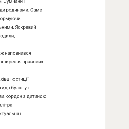
. Сумчани і
юди родинами. Саме
нформуючи,
льними. Яскравий
ходили,
кож наповнився
поширення правових
хівці юстиції
дії булінгу і
за кордон з дитиною
алітра
ктуальна і