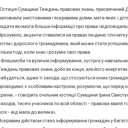
Юстиція Сумщини Тиждень правових знань, присвячений Д
наповнила змістовними і яскравими діями, мета яких: і діт
надати якомога більше інформації про права і відповідаль
Зрозуміло, акценти ставилися на правах людини: спочатку
потім і дорослого громадянина, який може стати успішним
тільки тоді, коли знає і розуміє свої права.
«Флешмоби та вуличне інформування, зустрічі у навчальни
Тиждень правових знань добігає кінця, але його енергетик
забудеться, адже ті заходи, що стосуються юних громадян
проводимо з особливим настроєм, розуміючи, що перед н
країни, – говорить очільник юстиції Сумщини Ірина Свистун
заходів, тисячі учасників по всій області – правова хвиля 
всіх – від мала до велика».
Яскравим дійством стало інформування громадян у багат