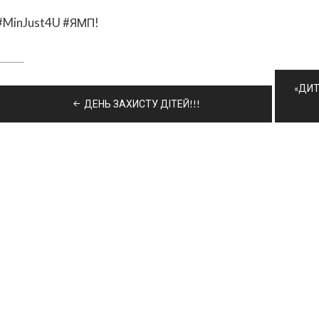
#MinJust4U #ЯМП!
Навігація
«ДИТ
записів
ДЕНЬ ЗАХИСТУ ДІТЕЙ!!!