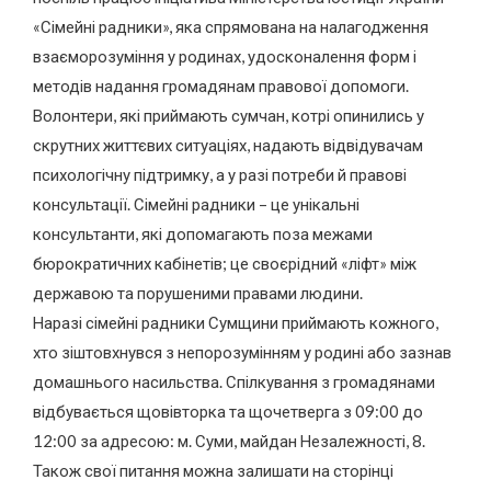
«Сімейні радники», яка спрямована на налагодження
взаєморозуміння у родинах, удосконалення форм і
методів надання громадянам правової допомоги.
Волонтери, які приймають сумчан, котрі опинились у
скрутних життєвих ситуаціях, надають відвідувачам
психологічну підтримку, а у разі потреби й правові
консультації. Сімейні радники – це унікальні
консультанти, які допомагають поза межами
бюрократичних кабінетів; це своєрідний «ліфт» між
державою та порушеними правами людини.
Наразі сімейні радники Сумщини приймають кожного,
хто зіштовхнувся з непорозумінням у родині або зазнав
домашнього насильства. Спілкування з громадянами
відбувається щовівторка та щочетверга з 09:00 до
12:00 за адресою: м. Суми, майдан Незалежності, 8.
Також свої питання можна залишати на сторінці