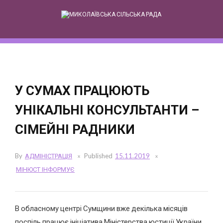
Skip
to
content
У СУМАХ ПРАЦЮЮТЬ
УНІКАЛЬНІ КОНСУЛЬТАНТИ –
СІМЕЙНІ РАДНИКИ
By
АДМІНІСТРАЦІЯ
Published
15.11.2019
МІНЮСТ ІНФОРМУЄ
В обласному центрі Сумщини вже декілька місяців
поспіль працює ініціатива Міністерства юстиції України