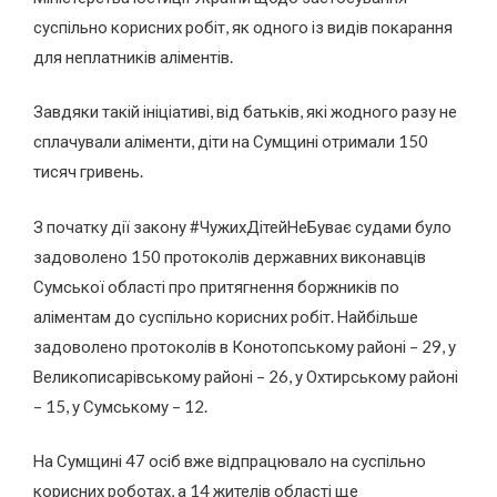
суспільно корисних робіт, як одного із видів покарання
для неплатників аліментів.
Завдяки такій ініціативі, від батьків, які жодного разу не
сплачували аліменти, діти на Сумщині отримали 150
тисяч гривень.
З початку дії закону #ЧужихДітейНеБуває судами було
задоволено 150 протоколів державних виконавців
Сумської області про притягнення боржників по
аліментам до суспільно корисних робіт. Найбільше
задоволено протоколів в Конотопському районі – 29, у
Великописарівському районі – 26, у Охтирському районі
– 15, у Сумському – 12.
На Сумщині 47 осіб вже відпрацювало на суспільно
корисних роботах, а 14 жителів області ще