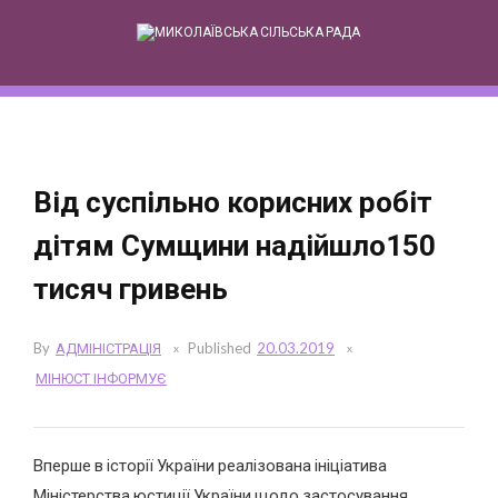
Skip
to
content
Від суспільно корисних робіт
дітям Сумщини надійшло150
тисяч гривень
By
АДМІНІСТРАЦІЯ
Published
20.03.2019
МІНЮСТ ІНФОРМУЄ
Вперше в історії України реалізована ініціатива
Міністерства юстиції України щодо застосування