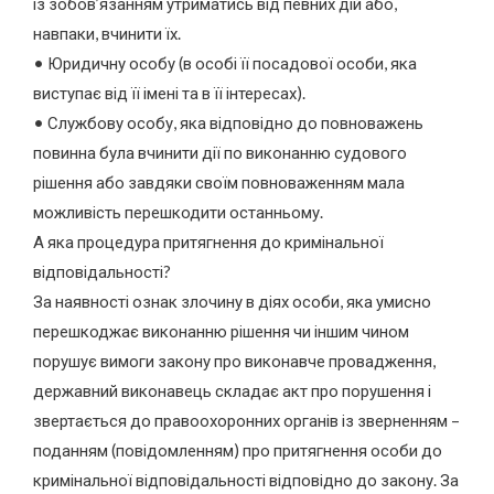
із зобов’язанням утриматись від певних дій або,
навпаки, вчинити їх.
• Юридичну особу (в особі її посадової особи, яка
виступає від її імені та в її інтересах).
• Службову особу, яка відповідно до повноважень
повинна була вчинити дії по виконанню судового
рішення або завдяки своїм повноваженням мала
можливість перешкодити останньому.
А яка процедура притягнення до кримінальної
відповідальності?
За наявності ознак злочину в діях особи, яка умисно
перешкоджає виконанню рішення чи іншим чином
порушує вимоги закону про виконавче провадження,
державний виконавець складає акт про порушення і
звертається до правоохоронних органів із зверненням –
поданням (повідомленням) про притягнення особи до
кримінальної відповідальності відповідно до закону. За