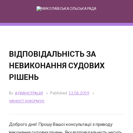
Skip
to
content
ВІДПОВІДАЛЬНІСТЬ ЗА
НЕВИКОНАННЯ СУДОВИХ
РІШЕНЬ
By
АДМІНІСТРАЦІЯ
Published
12.06.2019
МІНЮСТ ІНФОРМУЄ
Доброго дня! Прошу Вашої консультації з приводу
виконання судових рішень. Яку відповідальність несуть