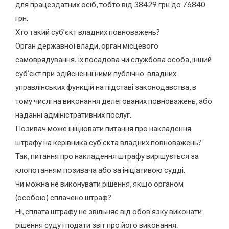
для працездатних осіб, тобто від 38429 грн до 76840
грн.
Хто такий суб’єкт владних повноважень?
Орган державної влади, орган місцевого
самоврядування, їх посадова чи службова особа, інший
суб’єкт при здійсненні ними публічно-владних
управлінських функцій на підставі законодавства, в
тому числі на виконання делегованих повноважень, або
наданні адміністративних послуг.
Позивач може ініціювати питання про накладення
штрафу на керівника суб’єкта владних повноважень?
Так, питання про накладення штрафу вирішується за
клопотанням позивача або за ініціативою судді.
Чи можна не виконувати рішення, якщо органом
(особою) сплачено штраф?
Ні, сплата штрафу не звільняє від обов’язку виконати
рішення суду і подати звіт про його виконання.