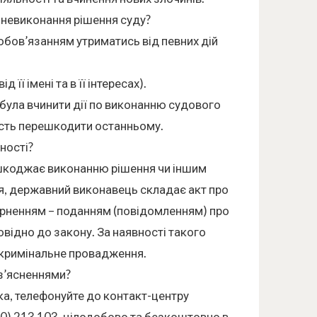
 невиконання рішення суду?
зобов’язанням утриматись від певних дій
її імені та в її інтересах).
була вчинити дії по виконанню судового
сть перешкодити останньому.
ності?
решкоджає виконанню рішення чи іншим
, державний виконавець складає акт про
верненням – поданням (повідомленням) про
відно до закону. За наявності такого
 кримінальне провадження.
з’ясненнями?
ка, телефонуйте до контакт-центру
0) 213 103, цілодобово та безкоштовно в