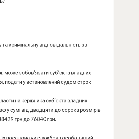
ь?
 та кримінальну відповідальність за
ві, може зобов’язати суб’єкта владних
я, подати у встановлений судом строк
ласти на керівника суб’єкта владних
ф у сумі від двадцяти до сорока розмірів
38429 грн до 76840 грн.
 їх посадова чи службова особа, інший