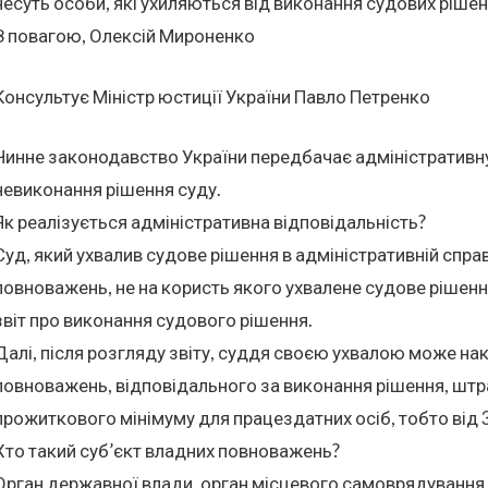
несуть особи, які ухиляються від виконання судових рішен
З повагою, Олексій Мироненко
Консультує Міністр юстиції України Павло Петренко
Чинне законодавство України передбачає адміністративну
невиконання рішення суду.
Як реалізується адміністративна відповідальність?
Суд, який ухвалив судове рішення в адміністративній спра
повноважень, не на користь якого ухвалене судове рішенн
звіт про виконання судового рішення.
Далі, після розгляду звіту, суддя своєю ухвалою може нак
повноважень, відповідального за виконання рішення, штра
прожиткового мінімуму для працездатних осіб, тобто від 
Хто такий суб’єкт владних повноважень?
Орган державної влади, орган місцевого самоврядування,