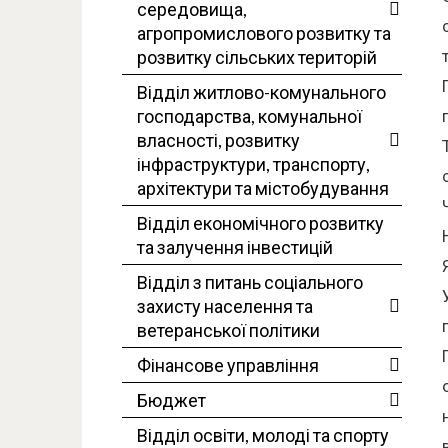
середовища,
агропромислового розвитку та
розвитку сільських територій
Відділ житлово-комунального
господарства, комунальної
власності, розвитку
інфраструктури, транспорту,
архітектури та містобудування
Відділ економічного розвитку
та залучення інвестицій
Відділ з питань соціального
захисту населення та
ветеранської політики
Фінансове управління
Бюджет
Відділ освіти, молоді та спорту