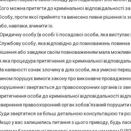
Кого можна притягти до кримінальної відповідальності за
Особу, проти якої прийнято та винесено певне рішення із 
або, навпаки, вчинити їх.
Юридичну особу (в особі її посадової особи, яка виступає від 
Службову особу, яка відповідно до повноважень повинна 
рішення або завдяки своїм повноваженням мала можливі
А яка процедура притягнення до кримінальної відповідаль
За наявності ознак злочину в діях особи, яка умисно пе
чином порушує вимоги закону про виконавче провадження
порушення і звертається до правоохоронних органів із з
притягнення особи до кримінальної відповідальності відпо
звернення правоохоронний орган зобов’язаний порушити
Куди звертатися за більш детальною консультацією та ро
Якщо у вас залишились питання з цього приводу, будь лас
системи безоплатної правової допомоги за номером 0 (80