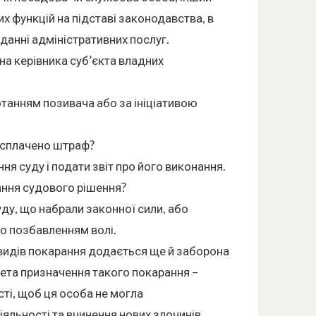
их функцій на підставі законодавства, в
данні адміністративних послуг.
на керівника суб’єкта владних
танням позивача або за ініціативою
 сплачено штраф?
ня суду і подати звіт про його виконання.
ання судового рішення?
ду, що набрали законної сили, або
 позбавленням волі.
видів покарання додається ще й заборона
Мета призначення такого покарання –
ті, щоб ця особа не могла
яльності та вчинення нових злочинів.