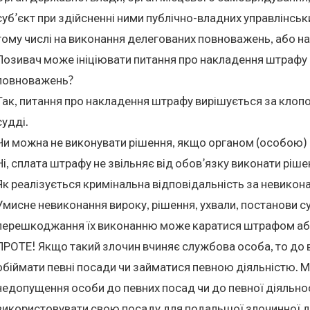
суб’єкт при здійсненні ними публічно-владних управлінськ
тому числі на виконання делегованих повноважень, або на
Позивач може ініціювати питання про накладення штрафу 
повноважень?
Так, питання про накладення штрафу вирішується за клопо
судді.
Чи можна не виконувати рішення, якщо органом (особою)
Ні, сплата штрафу не звільняє від обов’язку виконати рішен
Як реалізується кримінальна відповідальність за невикон
Умисне невиконання вироку, рішення, ухвали, постанови су
перешкоджання їх виконанню може каратися штрафом або
ПРОТЕ! Якщо такий злочин вчиняє службова особа, то до 
обіймати певні посади чи займатися певною діяльністю. 
недопущення особи до певних посад чи до певної діяльнос
використовувати свою посаду для подальшої злочинної ді