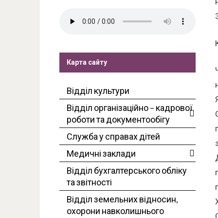
Карта сайту
Відділ культури
Відділ організаційно – кадрової
роботи та документообігу
Служба у справах дітей
Медичні заклади
Відділ бухгалтерського обліку
та звітності
Відділ земельних відносин,
охорони навколишнього