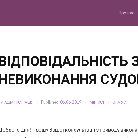
Skip
to
content
Про нас
ВІДПОВІДАЛЬНІСТЬ 
НЕВИКОНАННЯ СУДО
By
АДМІНІСТРАЦІЯ
Published
06.06.2019
МІНЮСТ ІНФОРМУЄ
Доброго дня! Прошу Вашої консультації з приводу виконан