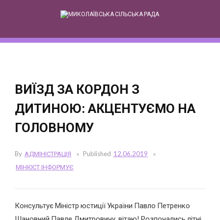
Skip
to
content
ВИЇЗД ЗА КОРДОН З
ДИТИНОЮ: АКЦЕНТУЄМО НА
ГОЛОВНОМУ
By
АДМІНІСТРАЦІЯ
Published
12.06.2019
МІНЮСТ ІНФОРМУЄ
Консультує Міністр юстиції України Павло Петренко
Шановний Павле Дмитровичу, вітаю! Розпочались літні