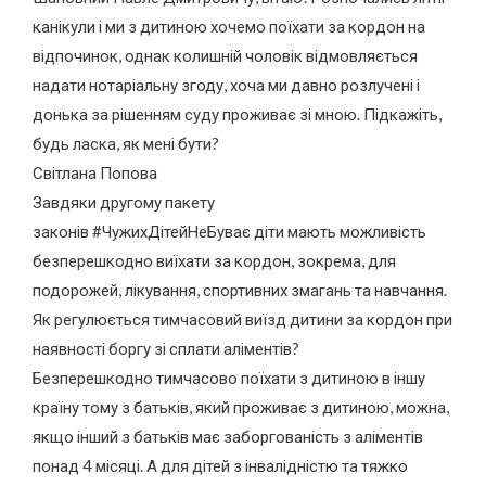
канікули і ми з дитиною хочемо поїхати за кордон на
відпочинок, однак колишній чоловік відмовляється
надати нотаріальну згоду, хоча ми давно розлучені і
донька за рішенням суду проживає зі мною. Підкажіть,
будь ласка, як мені бути?
Світлана Попова
Завдяки другому пакету
законів #ЧужихДітейНеБуває діти мають можливість
безперешкодно виїхати за кордон, зокрема, для
подорожей, лікування, спортивних змагань та навчання.
Як регулюється тимчасовий виїзд дитини за кордон при
наявності боргу зі сплати аліментів?
Безперешкодно тимчасово поїхати з дитиною в іншу
країну тому з батьків, який проживає з дитиною, можна,
якщо інший з батьків має заборгованість з аліментів
понад 4 місяці. А для дітей з інвалідністю та тяжко