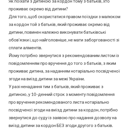
Як поїхати з дитиною за кордон тому з батьків, хто
проживає окремо від дитини?
Для того, щоб скористатися правом поїздки з малюком
за кордон той з батьків, який проживає окремо від
дитини, повинен належно виконувати батьківські
обов’язки і, що найголовніше, не мати заборгованості зі
сплати аліментів.
Йому потрібно звернутися з рекомендованим листом із
повідомленням про вручення до того з батьків, з яким
проживає дитина, за наданням нотаріально посвідченої
згоди на виїзд дитини за межі України.
У разі ненадання тим з батьків, який проживає з
дитиною, у 10-денний строк з моменту повідомлення
про вручення рекомендованого листа нотаріально
посвідченої згоди на виїзд дитини за кордон, потрібно
звернутися до суду із заявою про надання дозволу на
виїзд дитини за кордон БЕЗ згоди другого з батьків.