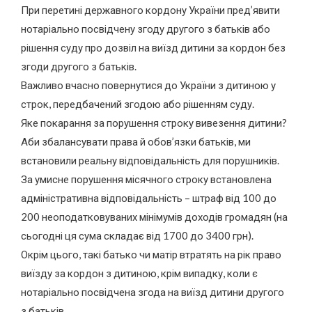
При перетині державного кордону України пред’явити
нотаріально посвідчену згоду другого з батьків або
рішення суду про дозвіл на виїзд дитини за кордон без
згоди другого з батьків.
Важливо вчасно повернутися до України з дитиною у
строк, передбачений згодою або рішенням суду.
Яке покарання за порушення строку вивезення дитини?
Аби збалансувати права й обов’язки батьків, ми
встановили реальну відповідальність для порушників.
За умисне порушення місячного строку встановлена
адміністративна відповідальність – штраф від 100 до
200 неоподатковуваних мінімумів доходів громадян (на
сьогодні ця сума складає від 1700 до 3400 грн).
Окрім цього, такі батько чи матір втратять на рік право
виїзду за кордон з дитиною, крім випадку, коли є
нотаріально посвідчена згода на виїзд дитини другого
з батьків.