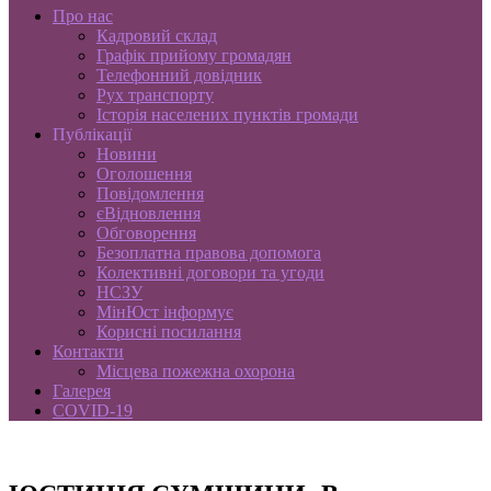
Про нас
Кадровий склад
Графік прийому громадян
Телефонний довідник
Рух транспорту
Історія населених пунктів громади
Публікації
Новини
Оголошення
Повідомлення
єВідновлення
Обговорення
Безоплатна правова допомога
Колективні договори та угоди
НСЗУ
МінЮст інформує
Корисні посилання
Контакти
Місцева пожежна охорона
Галерея
COVID-19