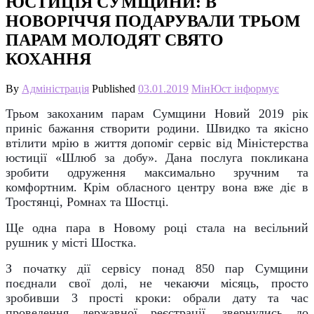
ЮСТИЦІЯ СУМЩИНИ: В
НОВОРІЧЧЯ ПОДАРУВАЛИ ТРЬОМ
ПАРАМ МОЛОДЯТ СВЯТО
КОХАННЯ
By
Адміністрація
Published
03.01.2019
МінЮст інформує
Трьом закоханим парам Сумщини Новий 2019 рік
приніс бажання створити родини. Швидко та якісно
втілити мрію в життя допоміг сервіс від Міністерства
юстиції «Шлюб за добу». Дана послуга покликана
зробити одруження максимально зручним та
комфортним. Крім обласного центру вона вже діє в
Тростянці, Ромнах та Шостці.
Ще одна пара в Новому році стала на весільний
рушник у місті Шостка.
З початку дії сервісу понад 850 пар Сумщини
поєднали свої долі, не чекаючи місяць, просто
зробивши 3 прості кроки: обрали дату та час
проведення державної реєстрації, звернулись до