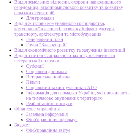
Відділ земельних відносин, охорони навколишнього
середовища, агропромислового розвитку та розвитку
сільських територій
Для громадян
Відділ житлово-комунального господарства,
комунальної власності, розвитку інфраструктури,
транспорту, архітектури та містобудування
Генеральний план
Група “Благоустрій”
Відділ економічного розвитку та залучення інвестицій
Відділ з питань соціального захисту населення та
ветеранської політики
Субсидії
Соціальна допомога
Ветеранська політика
Пільги
Соціальний захист учасників АТО
Інформація для громадян України, які проживають
на тимчасово окупованих територіях
Реабілітаційні послуги
Фінансове управління
Загальна інформація
ФінУправління інформує
Бюджет
ФінУправління звітує