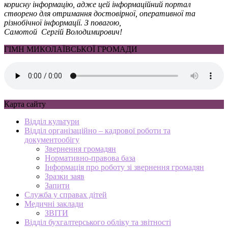
корисну інформацію, адже цей інформаційний портал
створено для отримання достовірної, оперативної та
різнобічної інформації. З повагою,
Самотой Сергій Володимирович!
ГІМН МИКОЛАЇВСЬКОЇ ГРОМАДИ
Карта сайту
Відділ культури
Відділ організаційно – кадрової роботи та
документообігу
Звернення громадян
Нормативно-правова база
Інформація про роботу зі звернення громадян
Зразки заяв
Запити
Служба у справах дітей
Медичні заклади
ЗВІТИ
Відділ бухгалтерського обліку та звітності