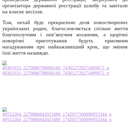
організатора державної реєстрації шлюбу та завітали
на власне весілля.
Тож, нехай буде прекрасною доля новостворених
українських родин, благословляється спільне життя
благополуччям і нев’янучим коханням, а щорічні
новорічні приготування будуть приємним
нагадуванням про найважливіший крок, що змінив
їхні життя назавжди.
49301933_2279886798690160_743012729274499072_n
49552264_2279886842023489_1742037506896953344_n