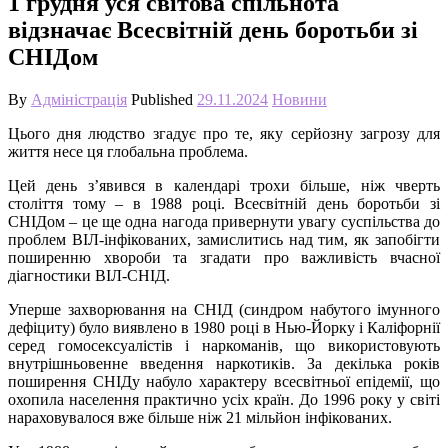
1 грудня уся світова спільнота
відзначає Всесвітній день боротьби зі
СНІДом
By
Адміністрація
Published
29.11.2024
Новини
Цього дня людство згадує про те, яку серйозну загрозу для
життя несе ця глобальна проблема.
Цей день з’явився в календарі трохи більше, ніж чверть
століття тому – в 1988 році. Всесвітній день боротьби зі
СНІДом – це ще одна нагода привернути увагу суспільства до
проблем ВІЛ-інфікованих, замислитись над тим, як запобігти
поширенню хвороби та згадати про важливість вчасної
діагностики ВІЛ-СНІД.
Уперше захворювання на СНІД (синдром набутого імунного
дефіциту) було виявлено в 1980 році в Нью-Йорку і Каліфорнії
серед гомосексуалістів і наркоманів, що використовують
внутрішньовенне введення наркотиків. За декілька років
поширення СНІДу набуло характеру всесвітньої епідемії, що
охопила населення практично усіх країн. До 1996 року у світі
нараховувалося вже більше ніж 21 мільйон інфікованих.