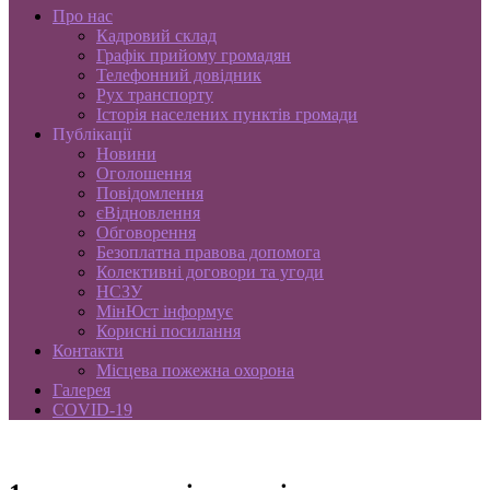
Про нас
Кадровий склад
Графік прийому громадян
Телефонний довідник
Рух транспорту
Історія населених пунктів громади
Публікації
Новини
Оголошення
Повідомлення
єВідновлення
Обговорення
Безоплатна правова допомога
Колективні договори та угоди
НСЗУ
МінЮст інформує
Корисні посилання
Контакти
Місцева пожежна охорона
Галерея
COVID-19