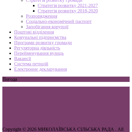
Стратегія розвитку громади
Стратегія розвитку 2021-2027
Стратегія розвитку 2018-2020
Розпорядження
Соціально-економічний паспорт
Запобігання корупції
Поштові відділення
Комунальні підприємства
Програми розвитку громади
Регуляторна діяльність
Перейменування вулиць
Вакансії
Система петицій
Електронне декларування
Погода
Copyright © 2026 МИКОЛАЇВСЬКА СІЛЬСЬКА РАДА . All