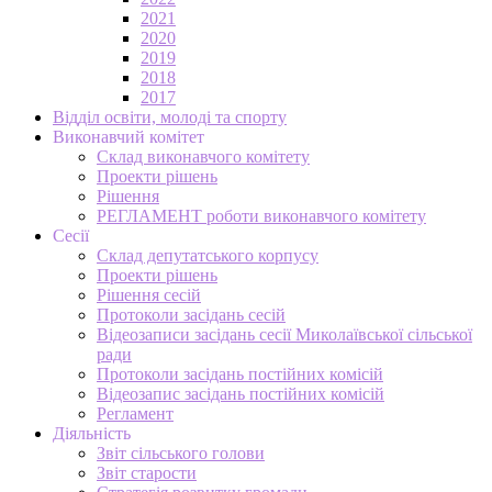
2021
2020
2019
2018
2017
Відділ освіти, молоді та спорту
Виконавчий комітет
Склад виконавчого комітету
Проекти рішень
Рішення
РЕГЛАМЕНТ роботи виконавчого комітету
Сесії
Склад депутатського корпусу
Проекти рішень
Рішення сесій
Протоколи засідань сесій
Відеозаписи засідань сесії Миколаївської сільської
ради
Протоколи засідань постійних комісій
Відеозапис засідань постійних комісій
Регламент
Діяльність
Звіт сільського голови
Звіт старости