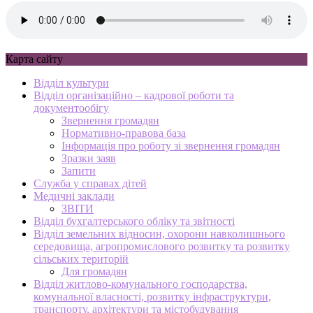
Карта сайту
Відділ культури
Відділ організаційно – кадрової роботи та
документообігу
Звернення громадян
Нормативно-правова база
Інформація про роботу зі звернення громадян
Зразки заяв
Запити
Служба у справах дітей
Медичні заклади
ЗВІТИ
Відділ бухгалтерського обліку та звітності
Відділ земельних відносин, охорони навколишнього
середовища, агропромислового розвитку та розвитку
сільських територій
Для громадян
Відділ житлово-комунального господарства,
комунальної власності, розвитку інфраструктури,
транспорту, архітектури та містобудування