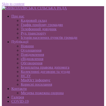
Skip to content
Про нас
Кадровий склад
Графік прийому громадян
Телефонний довідник
Рух транспорту
Історія населених пунктів громади
Публікації
Новини
Оголошення
Повідомлення
єВідновлення
Обговорення
Безоплатна правова допомога
Колективні договори та угоди
НСЗУ
МінЮст інформує
Корисні посилання
Контакти
Місцева пожежна охорона
Галерея
COVID-19