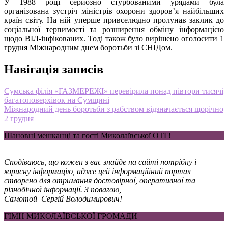
У 1988 році серйозно стурбованими урядами була
організована зустріч міністрів охорони здоров’я найбільших
країн світу. На ній уперше привселюдно пролунав заклик до
соціальної терпимості та розширення обміну інформацією
щодо ВІЛ-інфікованих. Тоді також було вирішено оголосити 1
грудня Міжнародним днем боротьби зі СНІДом.
Навігація записів
Сумська філія «ГАЗМЕРЕЖІ» перевірила понад півтори тисячі
багатоповерхівок на Сумщині
Міжнародний день боротьби з рабством відзначається щорічно
2 грудня
Шановні мешканці та гості Миколаївської ОТГ!
Сподіваюсь, що кожен з вас знайде на сайті потрібну і
корисну інформацію, адже цей інформаційний портал
створено для отримання достовірної, оперативної та
різнобічної інформації. З повагою,
Самотой Сергій Володимирович!
ГІМН МИКОЛАЇВСЬКОЇ ГРОМАДИ