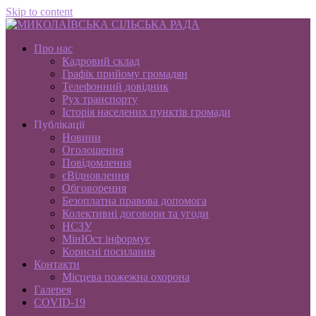
Skip to content
Про нас
Кадровий склад
Графік прийому громадян
Телефонний довідник
Рух транспорту
Історія населених пунктів громади
Публікації
Новини
Оголошення
Повідомлення
єВідновлення
Обговорення
Безоплатна правова допомога
Колективні договори та угоди
НСЗУ
МінЮст інформує
Корисні посилання
Контакти
Місцева пожежна охорона
Галерея
COVID-19