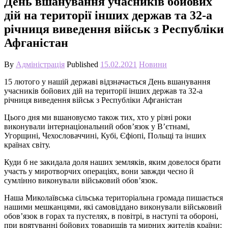
День вшанування учасників бойових
дій на території інших держав та 32-а
річниця виведення військ з Республіки
Афганістан
By
Адміністрація
Published
15.02.2021
Новини
15 лютого у нашій державі відзначається День вшанування
учасників бойових дій на території інших держав та 32-а
річниця виведення військ з Республіки Афганістан
Цього дня ми вшановуємо також тих, хто у різні роки
виконували інтернаціональний обов’язок у В’єтнамі,
Угорщині, Чехословаччині, Кубі, Єфіопі, Польщі та інших
країнах світу.
Куди б не закидала доля наших земляків, яким довелося брати
участь у миротворчих операціях, вони завжди чесно й
сумлінно виконували військовий обов’язок.
Наша Миколаївська сільська територіальна громада пишається
нашими мешканцями, які самовіддано виконували військовий
обов’язок в горах та пустелях, в повітрі, в наступі та обороні,
при врятуванні бойових товаришів та мирних жителів країни: