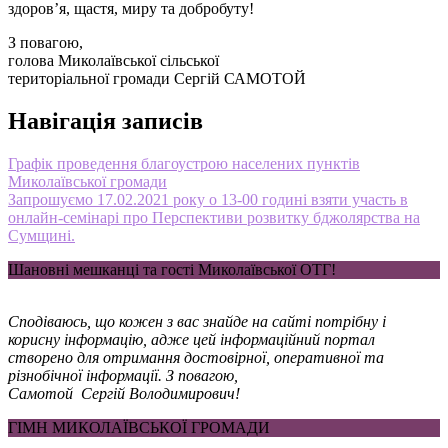
здоров’я, щастя, миру та добробуту!
З повагою,
голова Миколаївської сільської
територіальної громади Сергій САМОТОЙ
Навігація записів
Графік проведення благоустрою населених пунктів
Миколаївської громади
Запрошуємо 17.02.2021 року о 13-00 годині взяти участь в
онлайн-семінарі про Перспективи розвитку бджолярства на
Сумщині.
Шановні мешканці та гості Миколаївської ОТГ!
Сподіваюсь, що кожен з вас знайде на сайті потрібну і
корисну інформацію, адже цей інформаційний портал
створено для отримання достовірної, оперативної та
різнобічної інформації. З повагою,
Самотой Сергій Володимирович!
ГІМН МИКОЛАЇВСЬКОЇ ГРОМАДИ