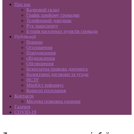
Про нас
Кадровий склад
Графік прийому громадян
Телефонний довідник
Рух транспорту
Історія населених пунктів громади
Публікації
Новини
Оголошення
Повідомлення
єВідновлення
Обговорення
Безоплатна правова допомога
Колективні договори та угоди
НСЗУ
МінЮст інформує
Корисні посилання
Контакти
Місцева пожежна охорона
Галерея
COVID-19