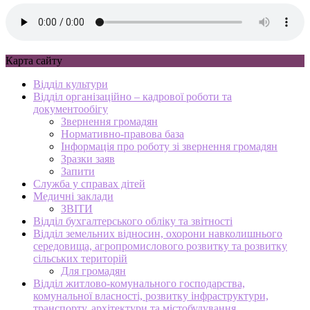
Карта сайту
Відділ культури
Відділ організаційно – кадрової роботи та
документообігу
Звернення громадян
Нормативно-правова база
Інформація про роботу зі звернення громадян
Зразки заяв
Запити
Служба у справах дітей
Медичні заклади
ЗВІТИ
Відділ бухгалтерського обліку та звітності
Відділ земельних відносин, охорони навколишнього
середовища, агропромислового розвитку та розвитку
сільських територій
Для громадян
Відділ житлово-комунального господарства,
комунальної власності, розвитку інфраструктури,
транспорту, архітектури та містобудування