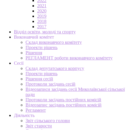
2022
2021
2020
2019
2018
2017
Відділ освіти, молоді та спорту
Виконавчий комітет
Склад виконавчого комітету
Проекти рішень
Рішення
РЕГЛАМЕНТ роботи виконавчого комітету
Сесії
Склад депутатського корпусу
Проекти рішень
Рішення сесій
Протоколи засідань сесій
Відеозаписи засідань сесії Миколаївської сільської
ради
Протоколи засідань постійних комісій
Відеозапис засідань постійних комісій
Регламент
Діяльність
Звіт сільського голови
Звіт старости