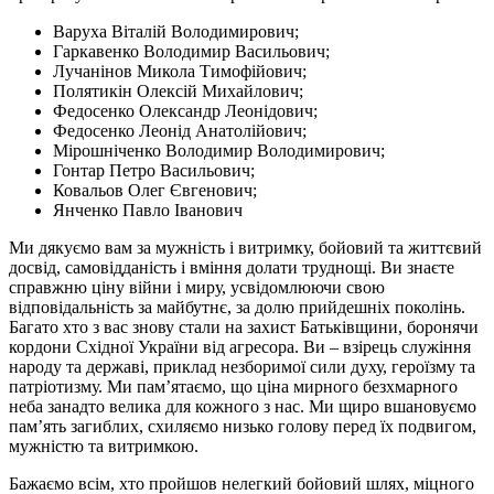
Варуха Віталій Володимирович;
Гаркавенко Володимир Васильович;
Лучанінов Микола Тимофійович;
Полятикін Олексій Михайлович;
Федосенко Олександр Леонідович;
Федосенко Леонід Анатолійович;
Мірошніченко Володимир Володимирович;
Гонтар Петро Васильович;
Ковальов Олег Євгенович;
Янченко Павло Іванович
Ми дякуємо вам за мужність і витримку, бойовий та життєвий
досвід, самовідданість і вміння долати труднощі. Ви знаєте
справжню ціну війни і миру, усвідомлюючи свою
відповідальність за майбутнє, за долю прийдешніх поколінь.
Багато хто з вас знову стали на захист Батьківщини, боронячи
кордони Східної України від агресора. Ви – взірець служіння
народу та державі, приклад незборимої сили духу, героїзму та
патріотизму. Ми пам’ятаємо, що ціна мирного безхмарного
неба занадто велика для кожного з нас. Ми щиро вшановуємо
пам’ять загиблих, схиляємо низько голову перед їх подвигом,
мужністю та витримкою.
Бажаємо всім, хто пройшов нелегкий бойовий шлях, міцного