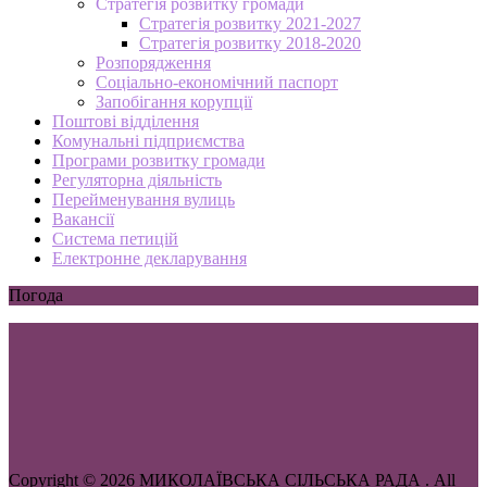
Стратегія розвитку громади
Стратегія розвитку 2021-2027
Стратегія розвитку 2018-2020
Розпорядження
Соціально-економічний паспорт
Запобігання корупції
Поштові відділення
Комунальні підприємства
Програми розвитку громади
Регуляторна діяльність
Перейменування вулиць
Вакансії
Система петицій
Електронне декларування
Погода
Copyright © 2026 МИКОЛАЇВСЬКА СІЛЬСЬКА РАДА . All