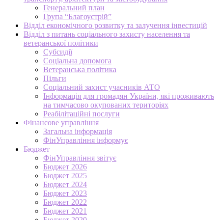
Генеральний план
Група “Благоустрій”
Відділ економічного розвитку та залучення інвестицій
Відділ з питань соціального захисту населення та
ветеранської політики
Субсидії
Соціальна допомога
Ветеранська політика
Пільги
Соціальний захист учасників АТО
Інформація для громадян України, які проживають
на тимчасово окупованих територіях
Реабілітаційні послуги
Фінансове управління
Загальна інформація
ФінУправління інформує
Бюджет
ФінУправління звітує
Бюджет 2026
Бюджет 2025
Бюджет 2024
Бюджет 2023
Бюджет 2022
Бюджет 2021
Бюджет 2020