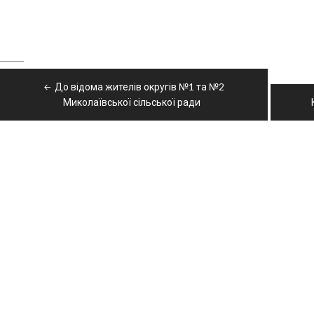
Навігація
До відома жителів округів №1 та №2
записів
Миколаївської сільської ради