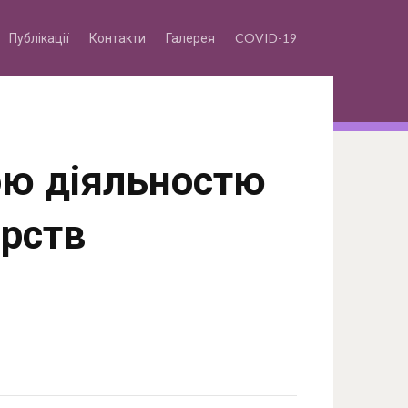
Публікації
Контакти
Галерея
COVID-19
ою діяльностю
рств