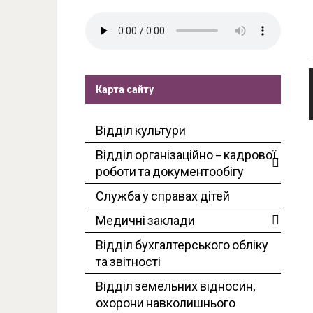
Карта сайту
Відділ культури
Відділ організаційно – кадрової
роботи та документообігу
Служба у справах дітей
Медичні заклади
Відділ бухгалтерського обліку
та звітності
Відділ земельних відносин,
охорони навколишнього