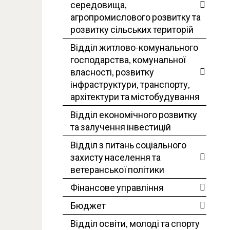
середовища,
агропромислового розвитку та
розвитку сільських територій
Відділ житлово-комунального
господарства, комунальної
власності, розвитку
інфраструктури, транспорту,
архітектури та містобудування
Відділ економічного розвитку
та залучення інвестицій
Відділ з питань соціального
захисту населення та
ветеранської політики
Фінансове управління
Бюджет
Відділ освіти, молоді та спорту