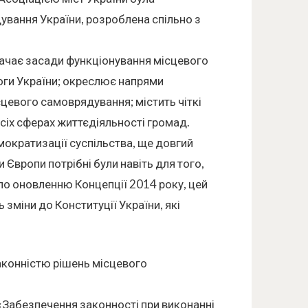
вання України, розроблена спільно з
начає засади функціонування місцевого
моги України; окреслює напрями
цевого самоврядування; містить чіткі
сіх сферах життєдіяльності громад.
мократизації суспільства, ще довгий
 Європи потрібні були навіть для того,
по оновленню Концепції 2014 року, цей
зміни до Конституції України, які
аконністю рішень місцевого
«Забезпечення законності при виконанні