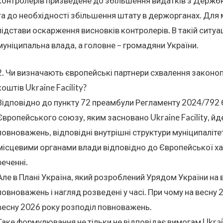
контролерів призведене до збільшення видатків з Держб
та до необхідності збільшення штату в держорганах. Для 
підстави оскарження висновків контролерів. В такій ситуа
муніципальна влада, а головне – громадяни України.
2. Чи визначають європейські партнери схвалення закон
коштів Ukraine Facility?
Відповідно до пункту 72 преамбули Регламенту 2024/792
Європейського союзу, яким засновано Ukraine Facilitу, й
повноважень, відповідні внутрішні структури муніципаліте
місцевими органами влади відповідно до Європейської ха
реченні.
Але в Плані Україна, який розроблений Урядом України на в
повноважень і нагляд розведені у часі. При чому на весну
весну 2026 року розподіл повноважень.
Таке формулювання не тільки не відповідає вимогам Ukraine