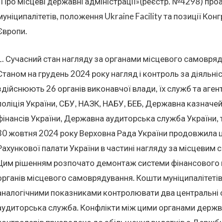
«Про місцеві державні адміністрації»(реєстр. №4298) про
муніципалітетів, положення Ukraine Facility та позиції Кон
Європи.
1. Сучасний стан нагляду за органами місцевого самовря
Станом на грудень 2024 року нагляд і контроль за діяльн
здійснюють 26 органів виконавчої влади, їх служб та аген
поліція України, СБУ, НАЗК, НАБУ, БЕБ, Державна казначе
фінансів України, Державна аудиторська служба України, т
30 жовтня 2024 року Верховна Рада України продовжила 
Рахункової палати України в частині нагляду за місцевим
Цим рішенням розпочато демонтаж системи фінансового 
органів місцевого самоврядування. Кошти муніципалітетів
аналогічними показниками контролювати два центральні 
аудиторська служба. Конфлікти між цими органами держвл