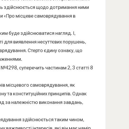
нь здійснюється щодо дотримання ними
їни «Про місцеве самоврядування в
яким буде здійснюватися нагляд. І,
ті для виявлення несуттєвих порушень,
оврядування. Стерто єдину ознаку, що
аженнями.
 №4298, суперечить частинам 2, 3 статті 8
анів місцевого самоврядування, як
ону та конституційних принципів. Однак
ляд за належністю виконання завдань,
рядування здійснюється таким чином,
важливості інтересів, які він має намір