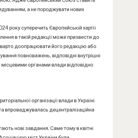
рядуванням, а не породжувати нових
24 року суперечить Європейській хартії
алення в такій редакції може призвести до
 варто доопрацювати його редакцію або
ування повноважень, відповідні внутрішні
за місцевими органами влади відповідно
торіальної організації влади в Україні
ь та впроваджувалась децентралізаційна
тають нові завдання. Саме тому в квітні
Асоціацією міст України була