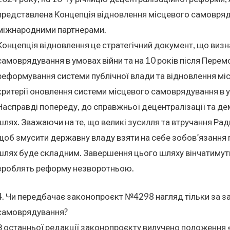
представлена Концепція відновлення місцевого самовряду
міжнародними партнерами.
Концепція відновлення це стратегічний документ, що виз
самоврядування в умовах війни та на 10 років після Пере
реформування системи публічної влади та відновлення міс
критерії оновлення системи місцевого самоврядування в у
Насправді попереду, до справжньої децентралізації та де
шлях. Зважаючи на те, що великі зусилля та втручання Ради
щоб змусити державну владу взяти на себе зобов’язання 
шлях буде складним. Завершення цього шляху вінчатимуть 
зроблять реформу незворотньою.
4. Чи передбачає законопроєкт №4298 нагляд тільки за з
самоврядування?
З останньої редакції законопроєкту вилучено положення 