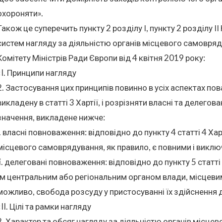
охороняти».
Також це суперечить пункту 2 розділу І, пункту 2 розділу 
систем нагляду за діяльністю органів місцевого самовр
Комітету Міністрів Ради Європи від 4 квітня 2019 року:
«I. Принципи нагляду
2. Застосування цих принципів повинно в усіх аспектах п
викладену в статті 3 Хартії, і розрізняти власні та делег
значення, викладене нижче:
i. власні повноваження: відповідно до пункту 4 статті 4 Ха
місцевого самоврядування, як правило, є повними і викл
ii. делеговані повноваження: відповідно до пункту 5 статт
їм центральним або регіональним органом влади, місцеви
можливо, свобода розсуду у пристосуванні їх здійснення 
«II. Цілі та рамки нагляду
2. Характер та обсяг нагляду за діяльністю органів місц