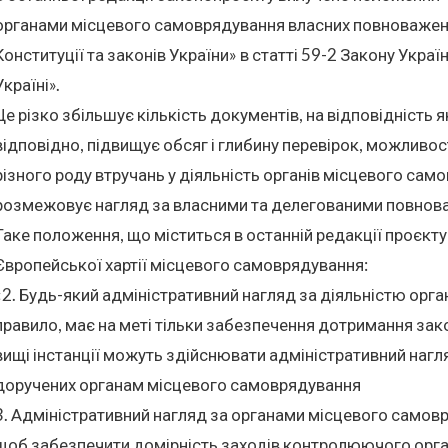
органами місцевого самоврядування власних повноваже
Конституції та законів України» в статті 59-2 Закону Укра
Україні».
Це різко збільшує кількість документів, на відповідність 
відповідно, підвищує обсяг і глибину перевірок, можливос
різного роду втручань у діяльність органів місцевого сам
розмежовує нагляд за власними та делегованими повнов
Таке положення, що міститься в останній редакції проєкту
Європейської хартії місцевого самоврядування:
«2. Будь-який адміністративний нагляд за діяльністю орг
правило, має на меті тільки забезпечення дотримання зак
вищі інстанції можуть здійснювати адміністративний наг
доручених органам місцевого самоврядування
3. Адміністративний нагляд за органами місцевого самов
щоб забезпечити домірність заходів контролюючого органу 