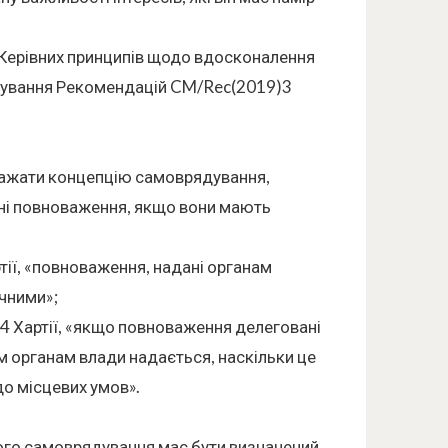
ІІ Керівних принципів щодо вдосконалення
ядування Рекомендацій CM/Rec(2019)3
оважати концепцію самоврядування,
овані повноваження, якщо вони мають
ртії, «повноваження, надані органам
ючними»;
і 4 Хартії, «якщо повноваження делеговані
м органам влади надається, наскільки це
до місцевих умов».
евого самоврядування має бути визначений