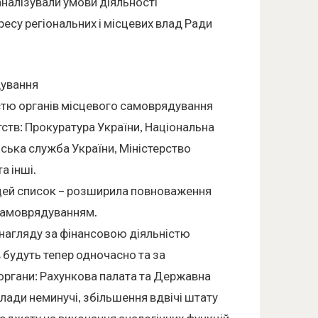
аналізували умови діяльності
гресу регіональних і місцевих влад Ради
дування
істю органів місцевого самоврядування
тств: Прокуратура України, Національна
йська служба України, Міністерство
а інші.
цей список – розширила повноваження
 самоврядуванням.
нагляду за фінансовою діяльністю
 будуть тепер одночасно та за
органи: Рахункова палата та Державна
ади неминучі, збільшення вдвічі штату