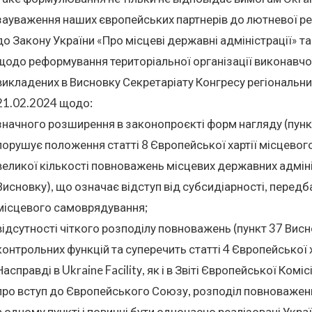
зауваження наших європейських партнерів до лютневої ре
до Закону України «Про місцеві державні адміністрації» т
щодо реформування територіальної організації виконавчої
викладених в Висновку Секретаріату Конгресу регіональних
21.02.2024 щодо:
значного розширення в законопроєкті форм нагляду (пункти 
порушує положення статті 8 Європейської хартії місцево
великої кількості повноважень місцевих державних адмініс
Висновку), що означає відступ від субсидіарності, передб
місцевого самоврядування;
відсутності чіткого розподілу повноважень (пункт 37 Вис
контрольних функцій та суперечить статті 4 Європейської 
Насправді в Ukraine Facilitу, як і в Звіті Європейської Комі
про вступ до Європейського Союзу, розподіл повноважень
в одному пункті і повинні бути одночасно реалізовані Ук