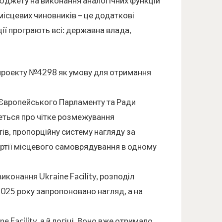
юджету на виконання аналогічних функцій
місцевих чиновників – це додаткові
ції програють всі: державна влада,
опроекту №4298 як умову для отримання
 Європейського Парламенту та Ради
деться про чітке розмежування
тів, пропорційну систему нагляду за
ртії місцевого самоврядування в одному
иконання Ukraine Facility, розподіл
 2025 року запропоновано нагляд, а на
 Facility, а й логіці. Воно вже отримало