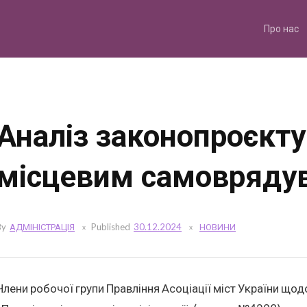
Skip
to
content
Про нас
Аналіз законопроєкту
місцевим самовряду
By
АДМІНІСТРАЦІЯ
Published
30.12.2024
НОВИНИ
Члени робочої групи Правління Асоціації міст України щод