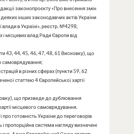
дакції законопроєкту «Про внесення змін
а деяких інших законодавчих актів України
 влади в Україні», реєстр. №4298,
 і місцевих влад Ради Європи від
43, 44, 45, 46, 47, 48, 61 Висновку), що
го самоврядування;
трацій в різних сферах (пункти 59, 62
аченої статтею 4 Європейської хартії
новку), що призведе до дублювання
хартії місцевого самоврядування.
сії про готовність України до переговорів
 і пропорційна система нагляду визначені
раїною. Адже Європейський Союз ставить