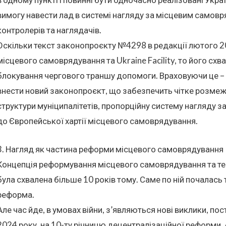
вимогу навести лад в системі нагляду за місцевим самов
контролерів та наглядачів.
Оскільки текст законопроєкту №4298 в редакції лютого 20
місцевого самоврядування та Ukraine Facility, то його схв
блокування чергового траншу допомоги. Враховуючи це –
внести новий законопроєкт, що забезпечить чітке розмеж
структури муніципалітетів, пропорційну систему нагляду 
до Європейської хартії місцевого самоврядування.
3. Нагляд як частина реформи місцевого самоврядування
Концепція реформування місцевого самоврядування та тери
була схвалена більше 10 років тому. Саме по ній почалас
реформа.
Але час йде, в умовах війни, з’являються нові виклики, пос
2024 року, на 10-ту річницю децентралізаційної реформи, 