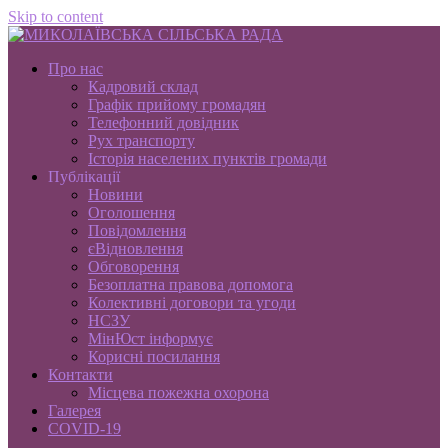
Skip to content
Про нас
Кадровий склад
Графік прийому громадян
Телефонний довідник
Рух транспорту
Історія населених пунктів громади
Публікації
Новини
Оголошення
Повідомлення
єВідновлення
Обговорення
Безоплатна правова допомога
Колективні договори та угоди
НСЗУ
МінЮст інформує
Корисні посилання
Контакти
Місцева пожежна охорона
Галерея
COVID-19