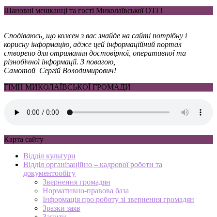
Шановні мешканці та гості Миколаївської ОТГ!
Сподіваюсь, що кожен з вас знайде на сайті потрібну і
корисну інформацію, адже цей інформаційний портал
створено для отримання достовірної, оперативної та
різнобічної інформації. З повагою,
Самотой Сергій Володимирович!
ГІМН МИКОЛАЇВСЬКОЇ ГРОМАДИ
Карта сайту
Відділ культури
Відділ організаційно – кадрової роботи та
документообігу
Звернення громадян
Нормативно-правова база
Інформація про роботу зі звернення громадян
Зразки заяв
Запити