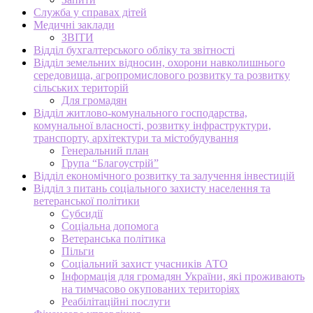
Служба у справах дітей
Медичні заклади
ЗВІТИ
Відділ бухгалтерського обліку та звітності
Відділ земельних відносин, охорони навколишнього
середовища, агропромислового розвитку та розвитку
сільських територій
Для громадян
Відділ житлово-комунального господарства,
комунальної власності, розвитку інфраструктури,
транспорту, архітектури та містобудування
Генеральний план
Група “Благоустрій”
Відділ економічного розвитку та залучення інвестицій
Відділ з питань соціального захисту населення та
ветеранської політики
Субсидії
Соціальна допомога
Ветеранська політика
Пільги
Соціальний захист учасників АТО
Інформація для громадян України, які проживають
на тимчасово окупованих територіях
Реабілітаційні послуги