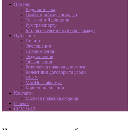
Про нас
Кадровий склад
Графік прийому громадян
Телефонний довідник
Рух транспорту
Історія населених пунктів громади
Публікації
Новини
Оголошення
Повідомлення
єВідновлення
Обговорення
Безоплатна правова допомога
Колективні договори та угоди
НСЗУ
МінЮст інформує
Корисні посилання
Контакти
Місцева пожежна охорона
Галерея
COVID-19