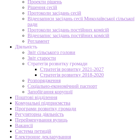
Проекти рішень
Рішення сесій
Протоколи засідань сесій
Відеозаписи засідань сесії Миколаївської сільської
ради
Протоколи засідань постійних комісій
Відеозапис засідань постійних комісій
Регламент
Діяльність
Звіт сільського голови
Звіт старости
Стратегія розвитку громади
Стратегія розвитку 2021-2027
Стратегія розвитку 2018-2020
Розпорядження
Соціально-економічний паспорт
Запобігання корупції
Поштові відділення
Комунальні підприємства
Програми розвитку громади
Регуляторна діяльність
Перейменування вулиць
Вакансії
Система петицій
Електронне декларування