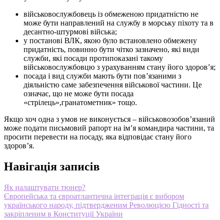
військовослужбовець із обмеженою придатністю не
може бути направлений на службу в морську піхоту та в
десантно-штурмові війська;
у постанові ВЛК, якою було встановлено обмежену
придатність, повинно бути чітко зазначено, які види
служби, які посади протипоказані такому
військовослужбовцю з урахуванням стану його здоров’я;
посада і вид служби мають бути пов’язаними з
діяльністю саме забезпечення військової частини. Це
означає, що не може бути посада
«стрілець»,гранатометник» тощо.
Якщо хоч одна з умов не виконується – військовозобов’язаний
може подати письмовий рапорт на ім’я командира частини, та
просити перевести на посаду, яка відповідає стану його
здоров’я.
Навігація записів
Як налаштувати тюнер?
Європейська та євроатлантична інтеграція є вибором
українського народу, підтвердженим Революцією Гідності та
закріпленим в Конституції України