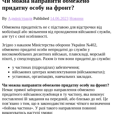
Чи можна направити обмежено
придатну особу на фронт?
By
Адміністрація
Published
14.06.2023
Новини
Обмежена придатність не є підставою для відстрочки від
мобілізації або звільнення від проходження військової служби,
але тут є свої особливості.
Згідно з наказом Міністерства оборони України №402,
обмежено придатні особи непридатні до служби у
високомобільних десантних військах, плавскладі, морській
піхоті, у спецспорудах. Разом із тим вони придатні до служби:
у частинах (підрозділах) забезпечення;
військових центрах комплектування (військкоматах);
установах, організаціях, навчальних закладах.
Чи можна направити обмежено придатну особу на фронт?
Немає прямої заборони щодо направлення обмежено
придатного військовослужбовця в ту частину, яка виконує
поставленні їй завдання на передовій, або близько до неї. Це
пов’язано з тим, що в законодавстві немає чіткого визначення
«бойова частина». У разі такого направлення повинні
виконуватись наступі умови: