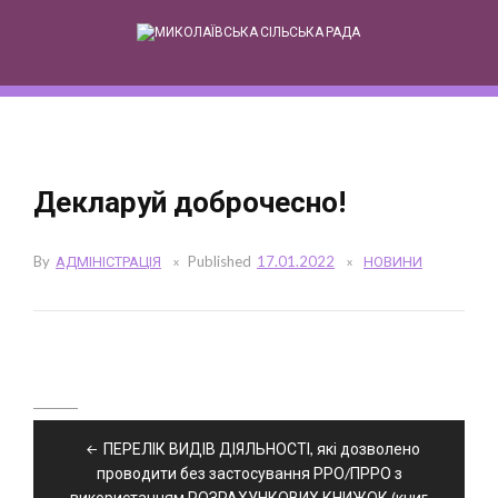
Skip
to
content
Декларуй доброчесно!
By
АДМІНІСТРАЦІЯ
Published
17.01.2022
НОВИНИ
Навігація
ПЕРЕЛІК ВИДІВ ДІЯЛЬНОСТІ, які дозволено
записів
проводити без застосування РРО/ПРРО з
використанням РОЗРАХУНКОВИХ КНИЖОК (книг