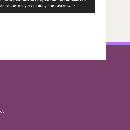
мають істотну соціальну значимість»
d.