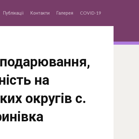
Публікації
Контакти
Галерея
COVID-19
осподарювання,
ність на
ких округів с.
ринівка