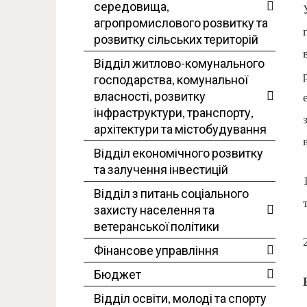
середовища,
агропромислового розвитку та
розвитку сільських територій
Відділ житлово-комунального
господарства, комунальної
власності, розвитку
інфраструктури, транспорту,
архітектури та містобудування
Відділ економічного розвитку
та залучення інвестицій
Відділ з питань соціального
захисту населення та
ветеранської політики
Фінансове управління
Бюджет
Відділ освіти, молоді та спорту