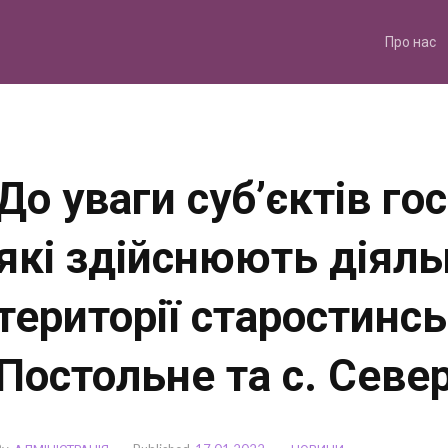
Skip
to
content
Про нас
До уваги суб’єктів г
які здійснюють діяль
території старостинсь
Постольне та с. Севе