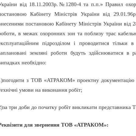
України від 18.11.2003р.№1280-4 та п.п.» Правил охор
постановою Кабінету Міністрів України від 29.01.9
внесеними постановою Кабінету Міністрів України від 2
роботи, в межах охоронних зон та поблизу трас кабельни
експлуатаційним підрозділом і проводитися тільки в
заплановані земляні роботи будуть здійснюватися в 
випадках необхідно:
1)погодити з ТОВ «АТРАКОМ» проектну документацію на
технічні умови на виконання робіт;
2)за три доби до початку робіт викликати представни
Реквізити для звернення ТОВ «АТРАКОМ»: