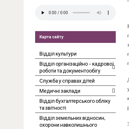
Карта сайту
Відділ культури
Відділ організаційно – кадрової
роботи та документообігу
Служба у справах дітей
Медичні заклади
Відділ бухгалтерського обліку
та звітності
Відділ земельних відносин,
охорони навколишнього