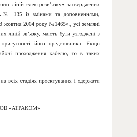
они ліній електрозв’язку» затверджених
6р.№ 135 із змінами та доповненнями,
8 жовтня 2004 року №1465»., усі земляні
х ліній зв’язку, мають бути узгоджені з
 присутності його представника. Якщо
районі проходження кабелю, то в таких
 всіх стадіях проектування і одержати
ка ТОВ «АТРАКОМ»