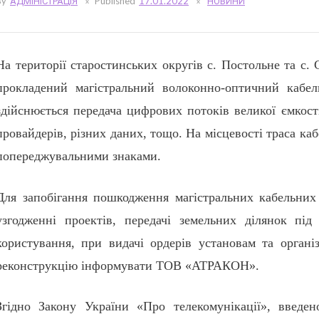
By
АДМІНІСТРАЦІЯ
Published
17.01.2022
НОВИНИ
На території старостинських округів с. Постольне та с. 
прокладений магістральний волоконно-оптичний каб
здійснюється передача цифрових потоків великої ємкості
провайдерів, різних даних, тощо. На місцевості траса к
попереджувальними знаками.
Для запобігання пошкодження магістральних кабельних 
узгодженні проектів, передачі земельних ділянок під
користування, при видачі ордерів установам та органі
реконструкцію інформувати ТОВ «АТРАКОН».
Згідно Закону України «Про телекомунікації», введе