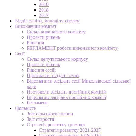
2019
2018
2017
Відділ освіти, молоді та спорту
Виконавчий комітет
Склад виконавчого комітету
Проекти рішень
Рішення
РЕГЛАМЕНТ роботи виконавчого комітету
Сесії
Склад депутатського корпусу
Проекти рішень
Рішення сесій
Протоколи засідань сесій
Відеозаписи засідань сесії Миколаївської сільської
ради
Протоколи засідань постійних комісій
Відеозапис засідань постійних комісій
Регламент
Діяльність
Звіт сільського голови
Звіт старости
Стратегія розвитку громади
Стратегія розвитку 2021-2027
Стратегія розвитку 2018-2020