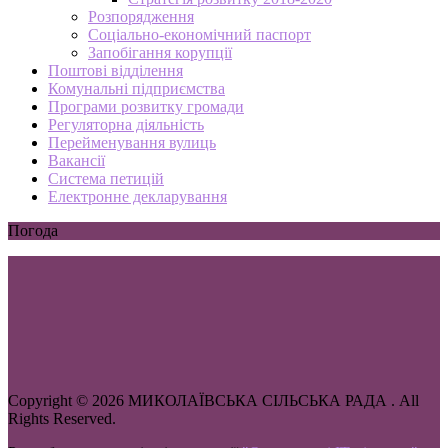
Розпорядження
Соціально-економічний паспорт
Запобігання корупції
Поштові відділення
Комунальні підприємства
Програми розвитку громади
Регуляторна діяльність
Перейменування вулиць
Вакансії
Система петицій
Електронне декларування
Погода
Copyright © 2026 МИКОЛАЇВСЬКА СІЛЬСЬКА РАДА . All
Rights Reserved.