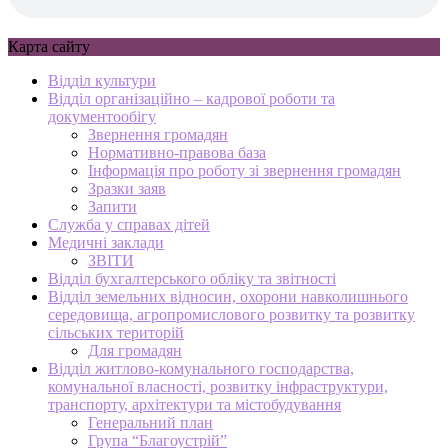
Карта сайту
Відділ культури
Відділ організаційно – кадрової роботи та
документообігу
Звернення громадян
Нормативно-правова база
Інформація про роботу зі звернення громадян
Зразки заяв
Запити
Служба у справах дітей
Медичні заклади
ЗВІТИ
Відділ бухгалтерського обліку та звітності
Відділ земельних відносин, охорони навколишнього
середовища, агропромислового розвитку та розвитку
сільських територій
Для громадян
Відділ житлово-комунального господарства,
комунальної власності, розвитку інфраструктури,
транспорту, архітектури та містобудування
Генеральний план
Група “Благоустрій”