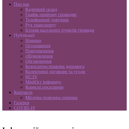
Про нас
Кадровий склад
Графік прийому громадян
Телефонний довідник
Рух транспорту
Історія населених пунктів громади
Публікації
Новини
Оголошення
Повідомлення
єВідновлення
Обговорення
Безоплатна правова допомога
Колективні договори та угоди
НСЗУ
МінЮст інформує
Корисні посилання
Контакти
Місцева пожежна охорона
Галерея
COVID-19