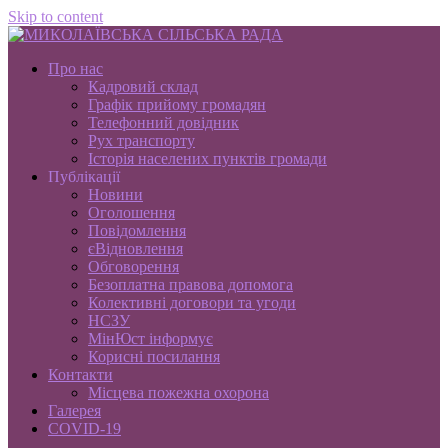
Skip to content
Про нас
Кадровий склад
Графік прийому громадян
Телефонний довідник
Рух транспорту
Історія населених пунктів громади
Публікації
Новини
Оголошення
Повідомлення
єВідновлення
Обговорення
Безоплатна правова допомога
Колективні договори та угоди
НСЗУ
МінЮст інформує
Корисні посилання
Контакти
Місцева пожежна охорона
Галерея
COVID-19