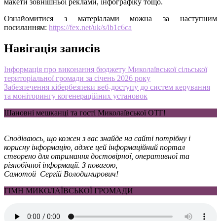
макети
зовнішньої
реклами,
інфографіку тощо.
Ознайомитися з матеріалами можна за наступним
посиланням:
https://fex.net/uk/s/lb1c6ca
Навігація записів
Інформація про виконання бюджету Миколаївської сільської
територіальної громади за січень 2026 року
Забезпечення кібербезпеки веб-доступу до систем керування
та моніторингу когенераційних установок
Шановні мешканці та гості Миколаївської ОТГ!
Сподіваюсь, що кожен з вас знайде на сайті потрібну і
корисну інформацію, адже цей інформаційний портал
створено для отримання достовірної, оперативної та
різнобічної інформації. З повагою,
Самотой Сергій Володимирович!
ГІМН МИКОЛАЇВСЬКОЇ ГРОМАДИ