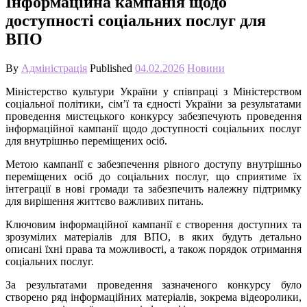
Інформаційна кампанія щодо
доступності соціальних послуг для
ВПО
By
Адміністрація
Published
04.02.2026
Новини
Міністерство
культури
України
у
співпраці
з
Міністерством
соціальної
політики, сім’ї та
єдності України
за результатами
проведення
мистецького
конкурсу
забезпечують
проведення
інформаційної
кампанії
щодо
доступності
соціальних послуг
для внутрішньо переміщених осіб.
Метою
кампанії
є
забезпечення
рівного
доступу
внутрішньо
переміщених
осіб
до
соціальних
послуг,
що
сприятиме
їх
інтеграції
в
нові
громади
та
забезпечить належну підтримку
для вирішення життєво важливих питань.
Ключовим
інформаційної
кампанії
є
створення
доступних
та
зрозумілих
матеріалів для ВПО, в яких будуть детально
описані їхні права та можливості,
а
також порядок отримання
соціальних послуг.
За
результатами
проведення
зазначеного
конкурсу
було
створено
ряд
інформаційних
матеріалів,
зокрема
відеоролики,