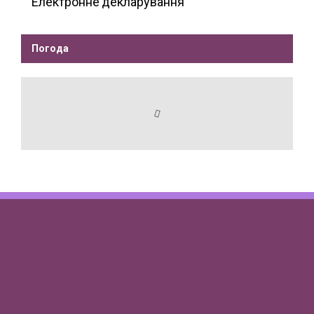
Електронне декларування
Погода