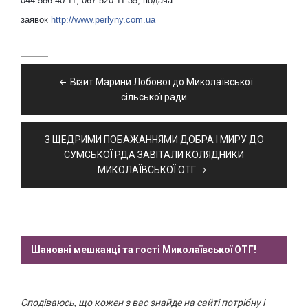
044-586-40-11, 067-520-11-35, подача
заявок
http://www.perlyny.com.ua
Навігація
Візит Марини Лобової до Миколаївської
записів
сільської ради
З ЩЕДРИМИ ПОБАЖАННЯМИ ДОБРА І МИРУ ДО
СУМСЬКОЇ РДА ЗАВІТАЛИ КОЛЯДНИКИ
МИКОЛАЇВСЬКОЇ ОТГ
Шановні мешканці та гості Миколаївської ОТГ!
Сподіваюсь, що кожен з вас знайде на сайті потрібну і