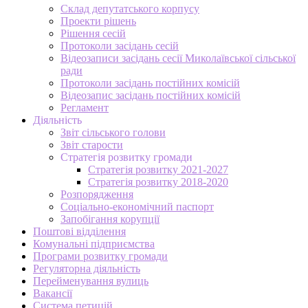
Склад депутатського корпусу
Проекти рішень
Рішення сесій
Протоколи засідань сесій
Відеозаписи засідань сесії Миколаївської сільської
ради
Протоколи засідань постійних комісій
Відеозапис засідань постійних комісій
Регламент
Діяльність
Звіт сільського голови
Звіт старости
Стратегія розвитку громади
Стратегія розвитку 2021-2027
Стратегія розвитку 2018-2020
Розпорядження
Соціально-економічний паспорт
Запобігання корупції
Поштові відділення
Комунальні підприємства
Програми розвитку громади
Регуляторна діяльність
Перейменування вулиць
Вакансії
Система петицій