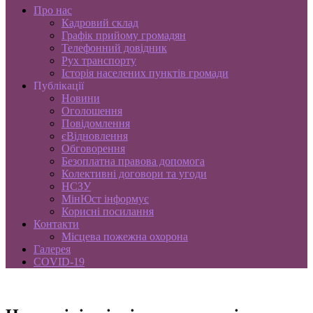
Про нас
Кадровий склад
Графік прийому громадян
Телефонний довідник
Рух транспорту
Історія населених пунктів громади
Публікації
Новини
Оголошення
Повідомлення
єВідновлення
Обговорення
Безоплатна правова допомога
Колективні договори та угоди
НСЗУ
МінЮст інформує
Корисні посилання
Контакти
Місцева пожежна охорона
Галерея
COVID-19