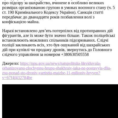
про підозру за шахрайство, вчинене в особливо великих
розмірах організованою групою в умовах воєнного стану (ч. 5
ст. 190 Кримінального Кодексу України). Санкція статті
передбачає до дванадцяти років позбавлення волі з
конфіскацією майна.
Наразі встановлено дев’ять потерпілих від протиправних дій
фігурантів, але їх може бути значно більше. Також поліцейські
встановлюють можливих спільників підозрюваних. Слідчі
поліції закликають всіх, хто був ошуканий від шахрайських
дій при купівлі чи продажу дронів, звернутись до Головного
слідчого управління за номером +380630505558
Джерело:
https://npu.gov.ua/news/natspolitsiia-likviduvala-
orhanizovanu-zlochynnu-hrupu-shakhraiv-iaka-ne-postavyla-dlia-
zsu-ponad-sto-droniv-vartistiu-maizhe-11-milioniv-hryven?
v=67f4f432784be