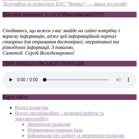
Долучайся до підрозділу БАС “Фенікс” — зміни хід подій!
Шановні мешканці та гості Миколаївської ОТГ!
Сподіваюсь, що кожен з вас знайде на сайті потрібну і
корисну інформацію, адже цей інформаційний портал
створено для отримання достовірної, оперативної та
різнобічної інформації. З повагою,
Самотой Сергій Володимирович!
ГІМН МИКОЛАЇВСЬКОЇ ГРОМАДИ
Карта сайту
Відділ культури
Відділ організаційно – кадрової роботи та
документообігу
Звернення громадян
Нормативно-правова база
Інформація про роботу зі звернення громадян