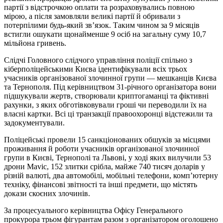
партії з відстрочкою оплати та розраховувались повною
мірою, а після замовляли великі партії й обривали з
потерпілими будь-який звʼязок. Таким чином за 9 місяців
встигли ошукати щонайменше 9 осіб на загальну суму 10,7
мільйона гривень.
Слідчі Головного слідчого управління поліції спільно з
кіберполіцейськими Києва ідентифікували всіх трьох
учасників організованої злочинної групи — мешканців Києва
та Тернополя. Під керівництвом 31-річного організатора вони
підшукували жертв, створювали криптогаманці та фіктивні
рахунки, з яких обготівковували гроші чи переводили їх на
власні картки. Всі ці транзакції правоохоронці відстежили та
задокументували.
Поліцейські провели 15 санкціонованих обшуків за місцями
проживання й роботи учасників організованої злочинної
групи в Києві, Тернополі та Львові, у ході яких вилучили 53
дрони Mavic, 152 злитки срібла, майже 740 тисяч доларів у
різній валюті, два автомобілі, мобільні телефони, компʼютерну
техніку, фінансові звітності та інші предмети, що містять
докази скоєних злочинів.
За процесуального керівництва Офісу Генерального
прокурора трьом фігурантам разом з організатором оголошено