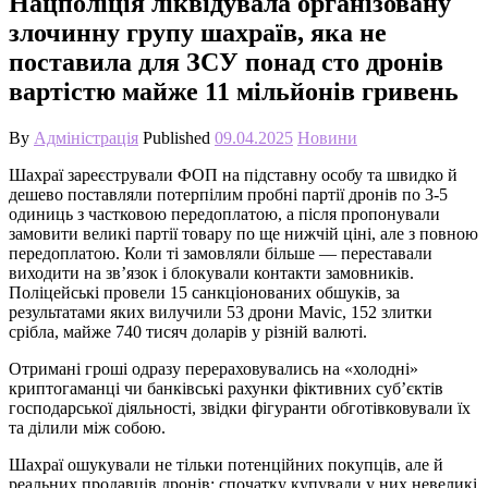
Нацполіція ліквідувала організовану
злочинну групу шахраїв, яка не
поставила для ЗСУ понад сто дронів
вартістю майже 11 мільйонів гривень
By
Адміністрація
Published
09.04.2025
Новини
Шахраї зареєстрували ФОП на підставну особу та швидко й
дешево поставляли потерпілим пробні партії дронів по 3-5
одиниць з частковою передоплатою, а після пропонували
замовити великі партії товару по ще нижчій ціні, але з повною
передоплатою. Коли ті замовляли більше — переставали
виходити на звʼязок і блокували контакти замовників.
Поліцейські провели 15 санкціонованих обшуків, за
результатами яких вилучили 53 дрони Mavic, 152 злитки
срібла, майже 740 тисяч доларів у різній валюті.
Отримані гроші одразу перераховувались на «холодні»
криптогаманці чи банківські рахунки фіктивних суб’єктів
господарської діяльності, звідки фігуранти обготівковували їх
та ділили між собою.
Шахраї ошукували не тільки потенційних покупців, але й
реальних продавців дронів: спочатку купували у них невеликі