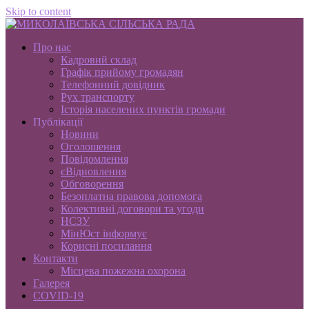
Skip to content
Про нас
Кадровий склад
Графік прийому громадян
Телефонний довідник
Рух транспорту
Історія населених пунктів громади
Публікації
Новини
Оголошення
Повідомлення
єВідновлення
Обговорення
Безоплатна правова допомога
Колективні договори та угоди
НСЗУ
МінЮст інформує
Корисні посилання
Контакти
Місцева пожежна охорона
Галерея
COVID-19