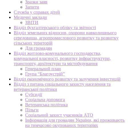
Зразки заяв
Запити
Служба у справах дітей
Медичні заклади
ЗВІТИ
Відділ бухгалтерського обліку та звітності
Відділ земельних відносин, охорони навколишнього
середовища, агропромислового розвитку та розвитку
сільських територій
Для громадян
Відділ житлово-комунального господарства,
комунальної власності, розвитку інфраструктури,
транспорту, архітектури та містобудування
Генеральний план
Група “Благоустрій”
Відділ економічного розвитку та залучення інвестицій
Відділ з питань соціального захисту населення та
ветеранської політики
Субсидії
Соціальна допомога
Ветеранська політика
Пільги
Соціальний захист учасників АТО
Інформація для громадян України, які проживають
на тимчасово окупованих територіях