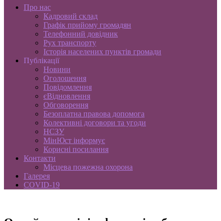
Про нас
Кадровий склад
Графік прийому громадян
Телефонний довідник
Рух транспорту
Історія населених пунктів громади
Публікації
Новини
Оголошення
Повідомлення
єВідновлення
Обговорення
Безоплатна правова допомога
Колективні договори та угоди
НСЗУ
МінЮст інформує
Корисні посилання
Контакти
Місцева пожежна охорона
Галерея
COVID-19