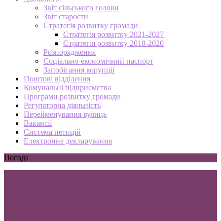
Звіт сільського голови
Звіт старости
Стратегія розвитку громади
Стратегія розвитку 2021-2027
Стратегія розвитку 2018-2020
Розпорядження
Соціально-економічний паспорт
Запобігання корупції
Поштові відділення
Комунальні підприємства
Програми розвитку громади
Регуляторна діяльність
Перейменування вулиць
Вакансії
Система петицій
Електронне декларування
Погода