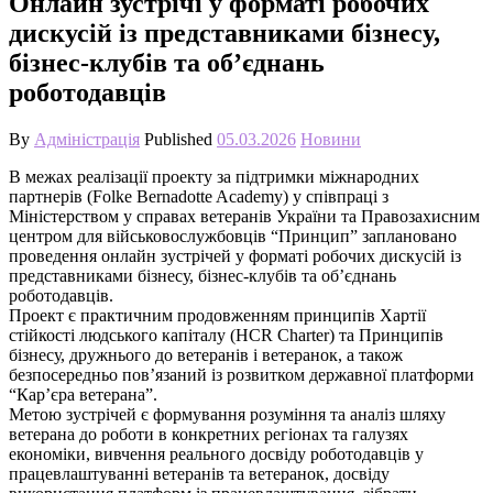
Онлайн зустрічі у форматі робочих
дискусій із представниками бізнесу,
бізнес-клубів та об’єднань
роботодавців
By
Адміністрація
Published
05.03.2026
Новини
В межах реалізації проекту за підтримки міжнародних
партнерів (Folke Bernadotte Academy) у співпраці з
Міністерством у справах ветеранів України та Правозахисним
центром для військовослужбовців “Принцип” заплановано
проведення онлайн зустрічей у форматі робочих дискусій із
представниками бізнесу, бізнес-клубів та об’єднань
роботодавців.
Проект є практичним продовженням принципів Хартії
стійкості людського капіталу (HCR Charter) та Принципів
бізнесу, дружнього до ветеранів і ветеранок, а також
безпосередньо пов’язаний із розвитком державної платформи
“Кар’єра ветерана”.
Метою зустрічей є формування розуміння та аналіз шляху
ветерана до роботи в конкретних регіонах та галузях
економіки, вивчення реального досвіду роботодавців у
працевлаштуванні ветеранів та ветеранок, досвіду