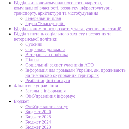
Відділ житлово-комунального господарства,
комунальної власності, розвитку інфраструктури,
транспорту, архітектури та містобудування
Генеральний план
Група “Благоустрій”
Відділ економічного розвитку та залучення інвестицій
Відділ з питань соціального захисту населення та
ветеранської політики
Субсидії
Соціальна допомога
Ветеранська політика
Пільги
Соціальний захист учасників АТО
Інформація для громадян України, які проживають
на тимчасово окупованих територіях
Реабілітаційні послуги
Фінансове управління
Загальна інформація
ФінУправління інформує
Бюджет
ФінУправління звітує
Бюджет 2026
Бюджет 2025
Бюджет 2024
Бюджет 2023