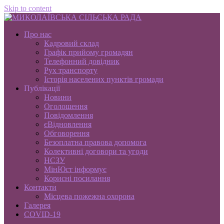
Skip to content
Про нас
Кадровий склад
Графік прийому громадян
Телефонний довідник
Рух транспорту
Історія населених пунктів громади
Публікації
Новини
Оголошення
Повідомлення
єВідновлення
Обговорення
Безоплатна правова допомога
Колективні договори та угоди
НСЗУ
МінЮст інформує
Корисні посилання
Контакти
Місцева пожежна охорона
Галерея
COVID-19