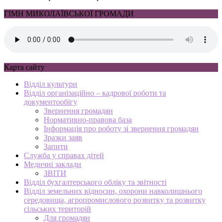
ГІМН МИКОЛАЇВСЬКОЇ ГРОМАДИ
Карта сайту
Відділ культури
Відділ організаційно – кадрової роботи та
документообігу
Звернення громадян
Нормативно-правова база
Інформація про роботу зі звернення громадян
Зразки заяв
Запити
Служба у справах дітей
Медичні заклади
ЗВІТИ
Відділ бухгалтерського обліку та звітності
Відділ земельних відносин, охорони навколишнього
середовища, агропромислового розвитку та розвитку
сільських територій
Для громадян