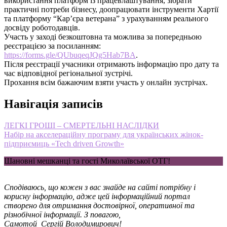
використання платформ із працевлаштування, зібрати
практичні потреби бізнесу, доопрацювати інструменти Хартії
та платформу “Кар’єра ветерана” з урахуванням реального
досвіду роботодавців.
Участь у заході безкоштовна та можлива за попередньою
реєстрацією за посиланням:
https://forms.gle/QUbuqeqJQg5Hab7BA
.
Після реєстрації учасники отримають інформацію про дату та
час відповідної регіональної зустрічі.
Прохання всім бажаючим взяти участь у онлайн зустрічах.
Навігація записів
ЛЕГКІ ГРОШІ – СМЕРТЕЛЬНІ НАСЛІДКИ
Набір на акселераційну програму для українських жінок-
підприємиць «Tech driven Growth»
Шановні мешканці та гості Миколаївської ОТГ!
Сподіваюсь, що кожен з вас знайде на сайті потрібну і
корисну інформацію, адже цей інформаційний портал
створено для отримання достовірної, оперативної та
різнобічної інформації. З повагою,
Самотой Сергій Володимирович!