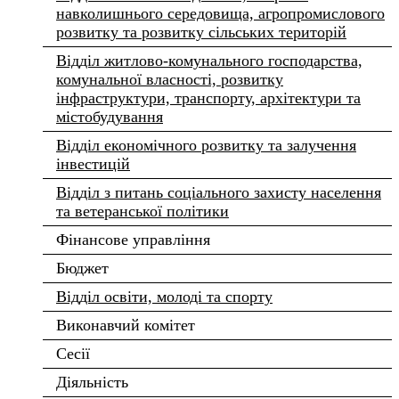
навколишнього середовища, агропромислового
розвитку та розвитку сільських територій
Відділ житлово-комунального господарства,
комунальної власності, розвитку
інфраструктури, транспорту, архітектури та
містобудування
Відділ економічного розвитку та залучення
інвестицій
Відділ з питань соціального захисту населення
та ветеранської політики
Фінансове управління
Бюджет
Відділ освіти, молоді та спорту
Виконавчий комітет
Сесії
Діяльність