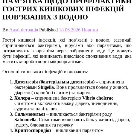
ПАМ’ЯТКА ЩОДО ПРОФІЛАКТИКИ
ГОСТРИХ КИШКОВИХ ІНФЕКЦІЙ
ПОВ’ЯЗАНИХ З ВОДОЮ
By
Адміністрація
Published
18.06.2026
Новини
Гострі кишкові інфекції, які пов’язані з водою, зазвичай
спричиняються бактеріями, вірусами або паразитами, що
потрапляють в організм через забруднену воду. Це можуть
бути інфекції, які виникають внаслідок споживання води, яка
містить хвороботворні мікроорганізми.
Основні типи таких інфекцій включають:
Дизентерія (бактеріальна дизентерія)
– спричинена
бактеріями
Shigella
. Вона проявляється болем у животі,
діареєю (з кров’ю і слизом) та жаром.
Холера
– спричинена бактерією
Vibrio cholerae
.
Симптоми включають важку діарею, зневоднення,
судоми та навіть шок.
Сальмонельоз
– викликається бактеріями роду
Salmonella
. Симптоми включають біль у животі, діарею,
нудоту, блювання та гарячку.
Криптоспоридіоз
– викликаний паразитом