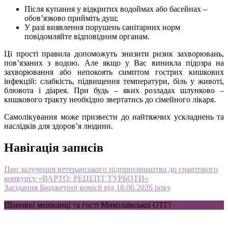
Після купання у відкритих водоймах або басейнах –
обов’язково прийміть душ;
У разі виявлення порушень санітарних норм
повідомляйте відповідним органам.
Ці прості правила допоможуть знизити ризик захворювань,
пов’язаних з водою. Але якщо у Вас виникла підозра на
захворювання або непокоять симптом гострих кишкових
інфекцій: слабкість, підвищення температури, біль у животі,
блювота і діарея. При будь – яких розладах шлунково –
кишкового тракту необхідно звертатись до сімейного лікаря.
Самолікування може призвести до найтяжчих ускладнень та
наслідків для здоров’я людини.
Навігація записів
Про залучення ветеранського підприємництва до грантового
конкурсу «ВАРТО: РЕЦЕПТ ТУРБОТИ»
Засідання Бюджетної комісії від 18.06.2026 року
Шановні мешканці та гості Миколаївської ОТГ!