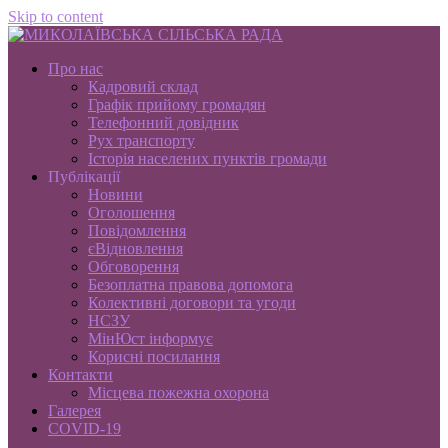
Skip to content
Про нас
Кадровий склад
Графік прийому громадян
Телефонний довідник
Рух транспорту
Історія населених пунктів громади
Публікації
Новини
Оголошення
Повідомлення
єВідновлення
Обговорення
Безоплатна правова допомога
Колективні договори та угоди
НСЗУ
МінЮст інформує
Корисні посилання
Контакти
Місцева пожежна охорона
Галерея
COVID-19