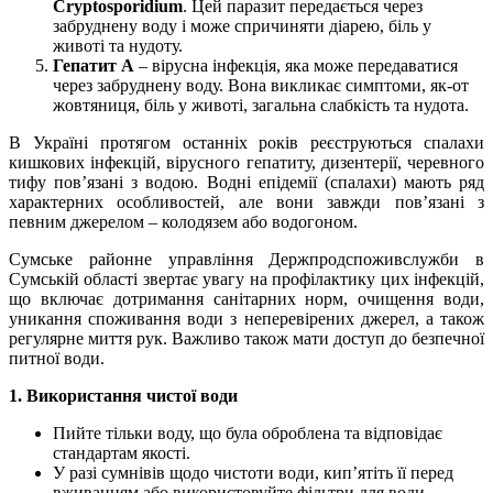
Cryptosporidium
. Цей паразит передається через
забруднену воду і може спричиняти діарею, біль у
животі та нудоту.
Гепатит A
– вірусна інфекція, яка може передаватися
через забруднену воду. Вона викликає симптоми, як-от
жовтяниця, біль у животі, загальна слабкість та нудота.
В Україні протягом останніх років реєструються спалахи
кишкових інфекцій, вірусного гепатиту, дизентерії, черевного
тифу пов’язані з водою. Водні епідемії (спалахи) мають ряд
характерних особливостей, але вони завжди пов’язані з
певним джерелом – колодязем або водогоном.
Сумське районне управління Держпродспоживслужби в
Сумській області звертає увагу на профілактику цих інфекцій,
що включає дотримання санітарних норм, очищення води,
уникання споживання води з неперевірених джерел, а також
регулярне миття рук. Важливо також мати доступ до безпечної
питної води.
1. Використання чистої води
Пийте тільки воду, що була оброблена та відповідає
стандартам якості.
У разі сумнівів щодо чистоти води, кип’ятіть її перед
вживанням або використовуйте фільтри для води.