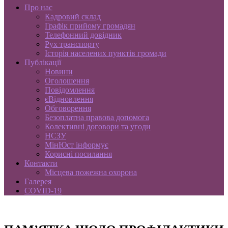
Про нас
Кадровий склад
Графік прийому громадян
Телефонний довідник
Рух транспорту
Історія населених пунктів громади
Публікації
Новини
Оголошення
Повідомлення
єВідновлення
Обговорення
Безоплатна правова допомога
Колективні договори та угоди
НСЗУ
МінЮст інформує
Корисні посилання
Контакти
Місцева пожежна охорона
Галерея
COVID-19