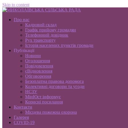
Skip to content
Про нас
Кадровий склад
Графік прийому громадян
Телефонний довідник
Рух транспорту
Історія населених пунктів громади
Публікації
Новини
Оголошення
Повідомлення
єВідновлення
Обговорення
Безоплатна правова допомога
Колективні договори та угоди
НСЗУ
МінЮст інформує
Корисні посилання
Контакти
Місцева пожежна охорона
Галерея
COVID-19