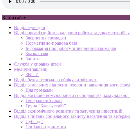
Карта сайту
Відділ культури
Відділ організаційно – кадрової роботи та документообігу
Звернення громадян
Нормативно-правова база
Інформація про роботу зі звернення громадян
Зразки заяв
Запити
Служба у справах дітей
Медичні заклади
ЗВІТИ
Відділ бухгалтерського обліку та звітності
Відділ земельних відносин, охорони навколишнього серед
Для громадян
Відділ житлово-комунального господарства, комунальної в
Генеральний план
Група “Благоустрій”
Відділ економічного розвитку та залучення інвестицій
Відділ з питань соціального захисту населення та ветеран
Субсидії
Соціальна допомога