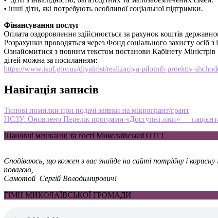
• інші діти, які потребують особливої соціальної підтримки.
Фінансування послуг
Оплата оздоровлення здійснюється за рахунок коштів державно
Розрахунки проводяться через Фонд соціального захисту осіб з і
Ознайомитися з повним текстом постанови Кабінету Міністрів У
дітей можна за посиланням:
https://www.ispf.gov.ua/diyalnist/realizaciya-pilotnih-proektiv-shch
Навігація записів
Типові помилки при подачі заявки на мікрогрант/грант
НСЗУ: Оновлено Перелік програми «Доступні ліки» — пацієнтам
Шановні мешканці та гості Миколаївської ОТГ!
Сподіваюсь, що кожен з вас знайде на сайті потрібну і корисн
повагою,
Самотой Сергій Володимирович!
ГІМН МИКОЛАЇВСЬКОЇ ГРОМАДИ