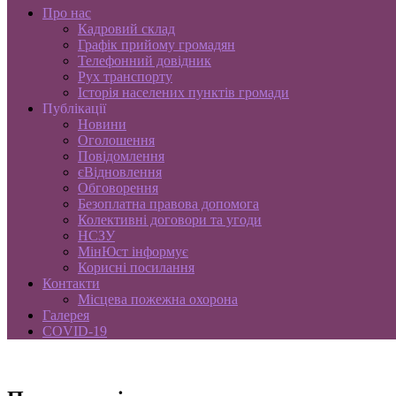
Про нас
Кадровий склад
Графік прийому громадян
Телефонний довідник
Рух транспорту
Історія населених пунктів громади
Публікації
Новини
Оголошення
Повідомлення
єВідновлення
Обговорення
Безоплатна правова допомога
Колективні договори та угоди
НСЗУ
МінЮст інформує
Корисні посилання
Контакти
Місцева пожежна охорона
Галерея
COVID-19