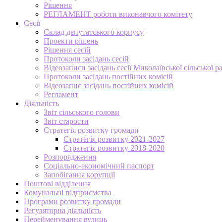
Рішення
РЕГЛАМЕНТ роботи виконавчого комітету
Сесії
Склад депутатського корпусу
Проекти рішень
Рішення сесій
Протоколи засідань сесій
Відеозаписи засідань сесії Миколаївської сільської р
Протоколи засідань постійних комісій
Відеозапис засідань постійних комісій
Регламент
Діяльність
Звіт сільського голови
Звіт старости
Стратегія розвитку громади
Стратегія розвитку 2021-2027
Стратегія розвитку 2018-2020
Розпорядження
Соціально-економічний паспорт
Запобігання корупції
Поштові відділення
Комунальні підприємства
Програми розвитку громади
Регуляторна діяльність
Перейменування вулиць