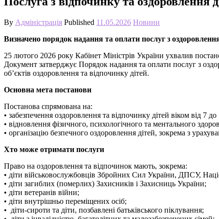
Послуга з відпочинку та оздоровлення д
By
Адміністрація
Published
11.05.2026
Новини
Визначено порядок надання та оплати послуг з оздоровлення 
25 лютого 2026 року Кабінет Міністрів України ухвалив поста
Документ затверджує Порядок надання та оплати послуг з оздо
об’єктів оздоровлення та відпочинку дітей.
Основна мета постанови
Постанова спрямована на:
• забезпечення оздоровлення та відпочинку дітей віком від 7 до
• відновлення фізичного, психологічного та ментального здоров
• організацію безпечного оздоровлення дітей, зокрема з урахува
Хто може отримати послуги
Право на оздоровлення та відпочинок мають, зокрема:
• діти військовослужбовців Збройних Сил України, ДПСУ, Наці
• діти загиблих (померлих) Захисників і Захисниць України;
• діти ветеранів війни;
• діти внутрішньо переміщених осіб;
• діти-сироти та діти, позбавлені батьківського піклування;
• діти з інвалідністю, багатодітних та малозабезпечених сімей;