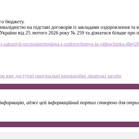
го бюджету.
нвалідністю на підставі договорів із закладами оздоровлення та в
країни від 25 лютого 2026 року № 259 та дізнатися більше про п
odo-zakupivli-socposlug/posluga-z-ozdorovlennya-ta-vidpochinku-ditej2
 вже доступні оригінальні інноваційні лікарські засоби
у інформацію, адже цей інформаційний портал створено для отрима