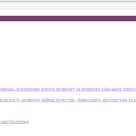
овища, агропромислового розвитку та розвитку сільських терит
ласності, розвитку інфраструктури, транспорту, архітектури та 
ської політики