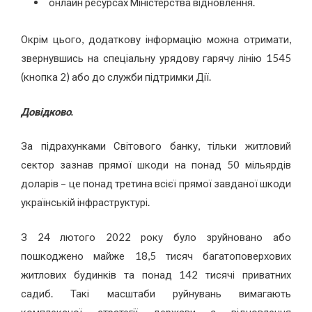
онлайн ресурсах Міністерства відновлення.
Окрім цього, додаткову інформацію можна отримати,
звернувшись на спеціальну урядову гарячу лінію 1545
(кнопка 2) або до служби підтримки Дії.
Довідково.
За підрахунками Світового банку, тільки житловий
сектор зазнав прямої шкоди на понад 50 мільярдів
доларів – це понад третина всієї прямої завданої шкоди
українській інфраструктурі.
З 24 лютого 2022 року було зруйновано або
пошкоджено майже 18,5 тисяч багатоповерхових
житлових будинків та понад 142 тисячі приватних
садиб. Такі масштаби руйнувань вимагають
комплексної стратегії держави з відновлення