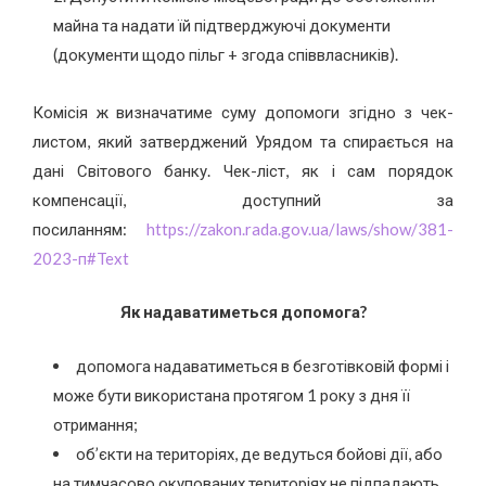
майна та надати їй підтверджуючі документи
(документи щодо пільг + згода співвласників).
Комісія ж визначатиме суму допомоги згідно з чек-
листом, який затверджений Урядом та спирається на
дані Світового банку. Чек-ліст, як і сам порядок
компенсації, доступний за
посиланням:
https://zakon.rada.gov.ua/laws/show/381-
2023-п#Text
Як надаватиметься допомога?
допомога надаватиметься в безготівковій формі і
може бути використана протягом 1 року з дня її
отримання;
об’єкти на територіях, де ведуться бойові дії, або
на тимчасово окупованих територіях не підпадають