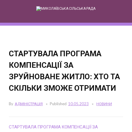
Skip
to
content
СТАРТУВАЛА ПРОГРАМА
КОМПЕНСАЦІЇ ЗА
ЗРУЙНОВАНЕ ЖИТЛО: ХТО ТА
СКІЛЬКИ ЗМОЖЕ ОТРИМАТИ
By
АДМІНІСТРАЦІЯ
Published
10.05.2023
НОВИНИ
СТАРТУВАЛА ПРОГРАМА КОМПЕНСАЦІЇ ЗА