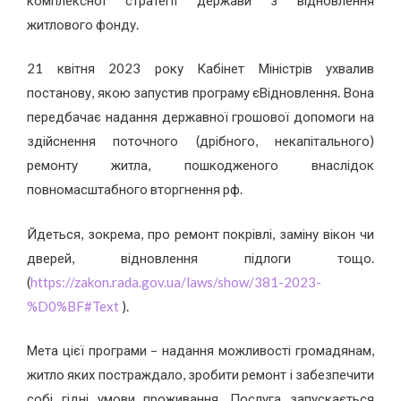
житлового фонду.
21 квітня 2023 року Кабінет Міністрів ухвалив
постанову, якою запустив програму єВідновлення. Вона
передбачає надання державної грошової допомоги на
здійснення поточного (дрібного, некапітального)
ремонту житла, пошкодженого внаслідок
повномасштабного вторгнення рф.
Йдеться, зокрема, про ремонт покрівлі, заміну вікон чи
дверей, відновлення підлоги тощо.
(
https://zakon.rada.gov.ua/laws/show/381-2023-
%D0%BF#Text
).
Мета цієї програми – надання можливості громадянам,
житло яких постраждало, зробити ремонт і забезпечити
собі гідні умови проживання. Послуга запускається