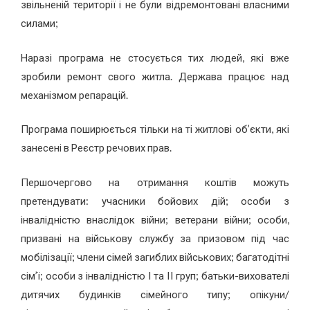
звільненій території і не були відремонтовані власними
силами;
Наразі програма не стосується тих людей, які вже
зробили ремонт свого житла. Держава працює над
механізмом репарацій.
Програма поширюється тільки на ті житлові об’єкти, які
занесені в Реєстр речових прав.
Першочергово на отримання коштів можуть
претендувати: учасники бойових дій; особи з
інвалідністю внаслідок війни; ветерани війни; особи,
призвані на військову службу за призовом під час
мобілізації; члени сімей загиблих військових; багатодітні
сім’ї; особи з інвалідністю I та II груп; батьки-вихователі
дитячих будинків сімейного типу; опікуни/