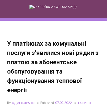
Skip
to
content
У платіжках за комунальні
послуги з’явилися нові рядки з
платою за абонентське
обслуговування та
функціонування теплової
енергії
By
АДМІНІСТРАЦІЯ
Published
07.02.2022
НОВИНИ