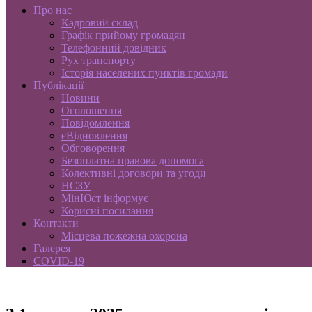
Про нас
Кадровий склад
Графік прийому громадян
Телефонний довідник
Рух транспорту
Історія населених пунктів громади
Публікації
Новини
Оголошення
Повідомлення
єВідновлення
Обговорення
Безоплатна правова допомога
Колективні договори та угоди
НСЗУ
МінЮст інформує
Корисні посилання
Контакти
Місцева пожежна охорона
Галерея
COVID-19