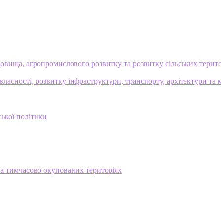
овища, агропромислового розвитку та розвитку сільських терит
ласності, розвитку інфраструктури, транспорту, архітектури та 
ської політики
на тимчасово окупованих територіях