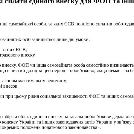
зі сплати єдиного внеску для ФОП та ін
інші самозайняті особи, за яких ЄСВ повністю сплатив роботодав
озайнятих осіб залишиться лише дві умови:
в за них ЄСВ;
трахового внеску.
 внеску, ФОП чи інша самозайнята особа самостійно визначають
кщо є чистий дохід за цей період – обов’язково, якщо немає – за 
 законом максимальну величину;
й внесок.
чи при цьому рівня соціальної захищеності ФОП та інших самоза
 збір та облік єдиного внеску на загальнообов’язкове державне с
кодексу України та інших законодавчих актів України у зв’язку 
я окремих положень податкового законодавства».