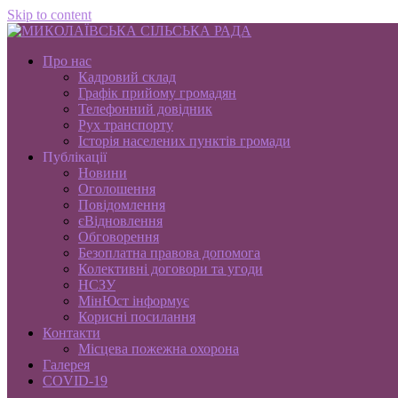
Skip to content
Про нас
Кадровий склад
Графік прийому громадян
Телефонний довідник
Рух транспорту
Історія населених пунктів громади
Публікації
Новини
Оголошення
Повідомлення
єВідновлення
Обговорення
Безоплатна правова допомога
Колективні договори та угоди
НСЗУ
МінЮст інформує
Корисні посилання
Контакти
Місцева пожежна охорона
Галерея
COVID-19