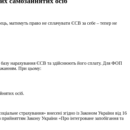
ших самозайнятих осіб
ець, матимуть право не сплачувати ЄСВ за себе – тепер не
 базу нарахування ЄСВ та здійснюють його сплату. Для ФОП
бажанням. При цьому:
йнятих осіб.
оціальне страхування» внесені згідно із Законом України від 16
з прийняттям Закону України «Про інтегроване запобігання та