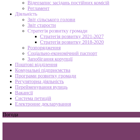
Відеозапис засідань постійних комісій
Регламент
Діяльність
Звіт сільського голови
Звіт старости
Стратегія розвитку громади
Стратегія розвитку 2021-2027
Стратегія розвитку 2018-2020
Розпорядження
Соціально-економічний паспорт
Запобігання корупції
Поштові відділення
Комунальні підприємства
Програми розвитку громади
Регуляторна діяльність
Перейменування вулиць
Вакансії
Система петицій
Електронне декларування
Погода