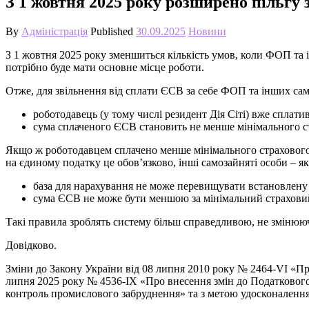
З 1 жовтня 2025 року розширено пільгу 
By
Адміністрація
Published
30.09.2025
Новини
З 1 жовтня 2025 року зменшиться кількість умов, коли ФОП та 
потрібно буде мати основне місце роботи.
Отже, для звільнення від сплати ЄСВ за себе ФОП та інших сам
роботодавець (у тому числі резидент Дія Сіті) вже сплати
сума сплаченого ЄСВ становить не менше мінімального с
Якщо ж роботодавцем сплачено менше мінімального страхового
на єдиному податку це обов’язково, інші самозайняті особи – я
база для нарахування не може перевищувати встановлену
сума ЄСВ не може бути меншою за мінімальний страхови
Такі правила зроблять систему більш справедливою, не змінюю
Довідково.
Зміни до Закону України від 08 липня 2010 року № 2464-VI «Про
липня 2025 року № 4536-IX «Про внесення змін до Податкового 
контроль промислового забруднення» та з метою удосконаленн