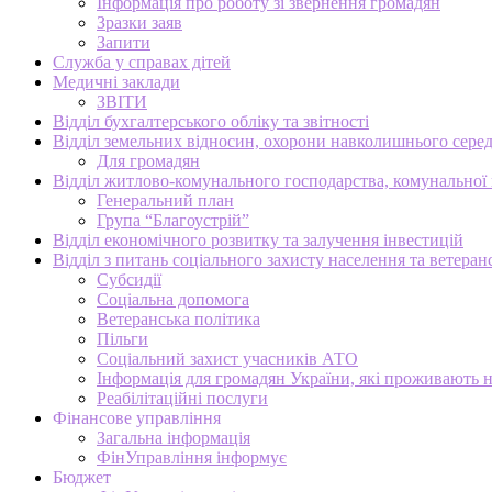
Інформація про роботу зі звернення громадян
Зразки заяв
Запити
Служба у справах дітей
Медичні заклади
ЗВІТИ
Відділ бухгалтерського обліку та звітності
Відділ земельних відносин, охорони навколишнього серед
Для громадян
Відділ житлово-комунального господарства, комунальної в
Генеральний план
Група “Благоустрій”
Відділ економічного розвитку та залучення інвестицій
Відділ з питань соціального захисту населення та ветеран
Субсидії
Соціальна допомога
Ветеранська політика
Пільги
Соціальний захист учасників АТО
Інформація для громадян України, які проживають 
Реабілітаційні послуги
Фінансове управління
Загальна інформація
ФінУправління інформує
Бюджет