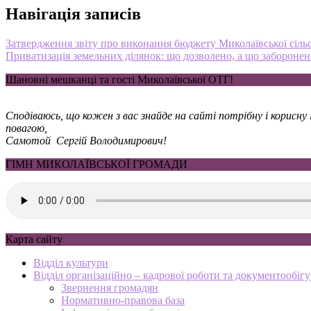
Навігація записів
Затвердження звіту про виконання бюджету Миколаївської сільсь
Приватизація земельних ділянок: що дозволено, а що заборонен
Шановні мешканці та гості Миколаївської ОТГ!
Сподіваюсь, що кожен з вас знайде на сайті потрібну і корисн
повагою,
Самотой Сергій Володимирович!
ГІМН МИКОЛАЇВСЬКОЇ ГРОМАДИ
Карта сайту
Відділ культури
Відділ організаційно – кадрової роботи та документообігу
Звернення громадян
Нормативно-правова база