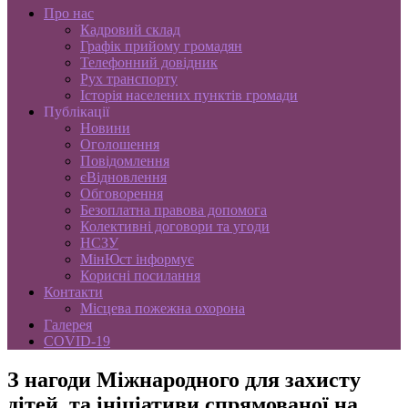
Про нас
Кадровий склад
Графік прийому громадян
Телефонний довідник
Рух транспорту
Історія населених пунктів громади
Публікації
Новини
Оголошення
Повідомлення
єВідновлення
Обговорення
Безоплатна правова допомога
Колективні договори та угоди
НСЗУ
МінЮст інформує
Корисні посилання
Контакти
Місцева пожежна охорона
Галерея
COVID-19
З нагоди Міжнародного для захисту
дітей, та ініціативи спрямованої на