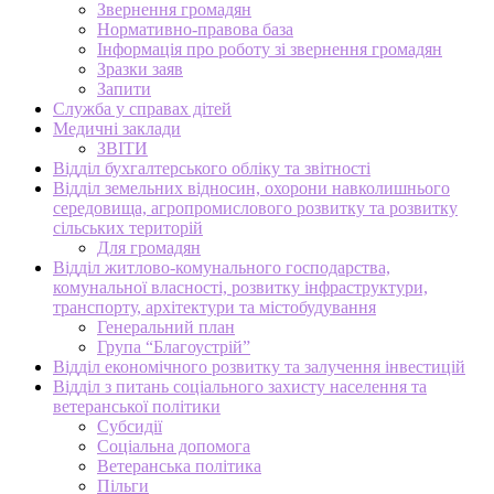
Звернення громадян
Нормативно-правова база
Інформація про роботу зі звернення громадян
Зразки заяв
Запити
Служба у справах дітей
Медичні заклади
ЗВІТИ
Відділ бухгалтерського обліку та звітності
Відділ земельних відносин, охорони навколишнього
середовища, агропромислового розвитку та розвитку
сільських територій
Для громадян
Відділ житлово-комунального господарства,
комунальної власності, розвитку інфраструктури,
транспорту, архітектури та містобудування
Генеральний план
Група “Благоустрій”
Відділ економічного розвитку та залучення інвестицій
Відділ з питань соціального захисту населення та
ветеранської політики
Субсидії
Соціальна допомога
Ветеранська політика
Пільги