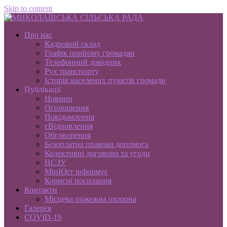
Skip to content
Про нас
Кадровий склад
Графік прийому громадян
Телефонний довідник
Рух транспорту
Історія населених пунктів громади
Публікації
Новини
Оголошення
Повідомлення
єВідновлення
Обговорення
Безоплатна правова допомога
Колективні договори та угоди
НСЗУ
МінЮст інформує
Корисні посилання
Контакти
Місцева пожежна охорона
Галерея
COVID-19