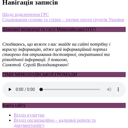
Навігація записів
Щодо відключення ГРС
Спалювання соломи та стерні – злочин проти ґрунтів України
Шановні мешканці та гості Миколаївської ОТГ!
Сподіваюсь, що кожен з вас знайде на сайті потрібну і
корисну інформацію, адже цей інформаційний портал
створено для отримання достовірної, оперативної та
різнобічної інформації. З повагою,
Самотой Сергій Володимирович!
ГІМН МИКОЛАЇВСЬКОЇ ГРОМАДИ
Карта сайту
Відділ культури
Відділ організаційно – кадрової роботи та
документообігу