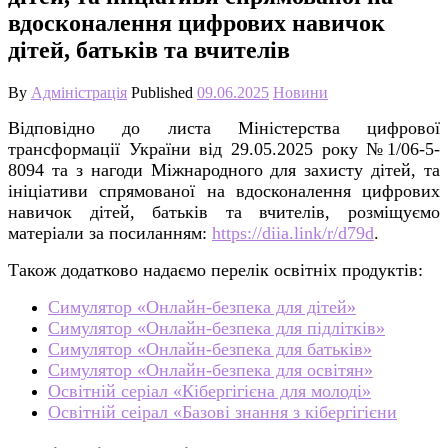
вдосконалення цифрових навичок
дітей, батьків та вчителів
By
Адміністрація
Published
09.06.2025
Новини
Відповідно до листа Міністерства цифрової
трансформації України від 29.05.2025 року №1/06-5-
8094 та з нагоди Міжнародного для захисту дітей, та
ініціативи спрямованої на вдосконалення цифрових
навичок дітей, батьків та вчителів, розміщуємо
матеріали за посиланням:
https://diia.link/r/d79d
.
Також додатково надаємо перелік освітніх продуктів:
Симулятор «Онлайн-безпека для дітей»
Симулятор «Онлайн-безпека для підлітків»
Симулятор «Онлайн-безпека для батьків»
Симулятор «Онлайн-безпека для освітян»
Освітній серіал «Кібергігієна для молоді»
Освітній сеірал «Базові знання з кібергігієни