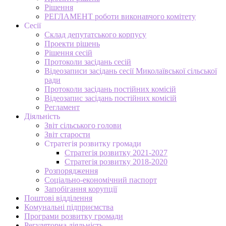
Рішення
РЕГЛАМЕНТ роботи виконавчого комітету
Сесії
Склад депутатського корпусу
Проекти рішень
Рішення сесій
Протоколи засідань сесій
Відеозаписи засідань сесії Миколаївської сільської
ради
Протоколи засідань постійних комісій
Відеозапис засідань постійних комісій
Регламент
Діяльність
Звіт сільського голови
Звіт старости
Стратегія розвитку громади
Стратегія розвитку 2021-2027
Стратегія розвитку 2018-2020
Розпорядження
Соціально-економічний паспорт
Запобігання корупції
Поштові відділення
Комунальні підприємства
Програми розвитку громади
Регуляторна діяльність