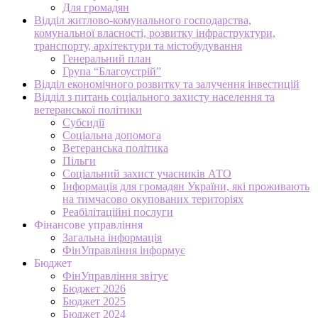
Для громадян
Відділ житлово-комунального господарства,
комунальної власності, розвитку інфраструктури,
транспорту, архітектури та містобудування
Генеральний план
Група “Благоустрій”
Відділ економічного розвитку та залучення інвестицій
Відділ з питань соціального захисту населення та
ветеранської політики
Субсидії
Соціальна допомога
Ветеранська політика
Пільги
Соціальний захист учасників АТО
Інформація для громадян України, які проживають
на тимчасово окупованих територіях
Реабілітаційні послуги
Фінансове управління
Загальна інформація
ФінУправління інформує
Бюджет
ФінУправління звітує
Бюджет 2026
Бюджет 2025
Бюджет 2024