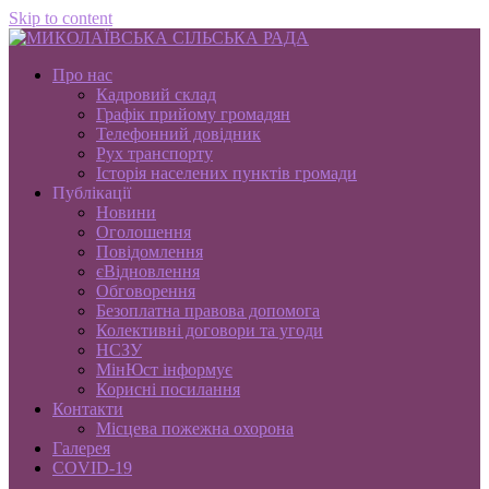
Skip to content
Про нас
Кадровий склад
Графік прийому громадян
Телефонний довідник
Рух транспорту
Історія населених пунктів громади
Публікації
Новини
Оголошення
Повідомлення
єВідновлення
Обговорення
Безоплатна правова допомога
Колективні договори та угоди
НСЗУ
МінЮст інформує
Корисні посилання
Контакти
Місцева пожежна охорона
Галерея
COVID-19