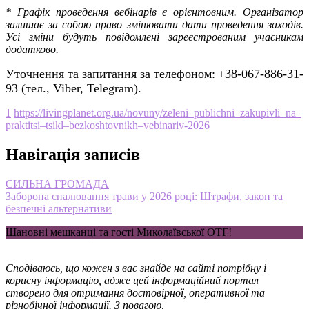
* Графік проведення вебінарів є орієнтовним. Організатор
залишає за собою право змінювати дати проведення заходів.
Усі зміни будуть повідомлені зареєстрованим учасникам
додатково.
Уточнення та запитання за телефоном:
+38-067-886-31-
93 (тел., Viber, Telegram).
1
https
://
livingplanet
.
org
.
ua
/
novuny
/
zeleni
–
publichni
–
zakupivli
–
na
–
praktitsi
–
tsikl
–
bezkoshtovnikh
–
vebinariv
-2026
Навігація записів
СИЛЬНА ГРОМАДА
Заборона спалювання трави у 2026 році: Штрафи, закон та
безпечні альтернативи
Шановні мешканці та гості Миколаївської ОТГ!
Сподіваюсь, що кожен з вас знайде на сайті потрібну і
корисну інформацію, адже цей інформаційний портал
створено для отримання достовірної, оперативної та
різнобічної інформації. З повагою,