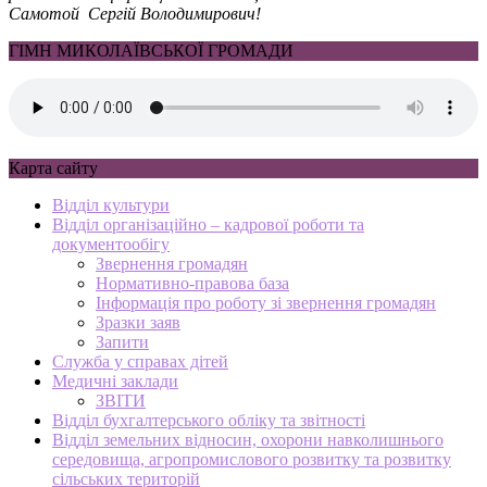
Самотой Сергій Володимирович!
ГІМН МИКОЛАЇВСЬКОЇ ГРОМАДИ
Карта сайту
Відділ культури
Відділ організаційно – кадрової роботи та
документообігу
Звернення громадян
Нормативно-правова база
Інформація про роботу зі звернення громадян
Зразки заяв
Запити
Служба у справах дітей
Медичні заклади
ЗВІТИ
Відділ бухгалтерського обліку та звітності
Відділ земельних відносин, охорони навколишнього
середовища, агропромислового розвитку та розвитку
сільських територій