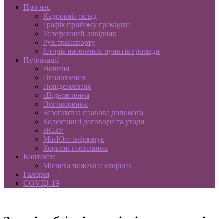
Про нас
Кадровий склад
Графік прийому громадян
Телефонний довідник
Рух транспорту
Історія населених пунктів громади
Публікації
Новини
Оголошення
Повідомлення
єВідновлення
Обговорення
Безоплатна правова допомога
Колективні договори та угоди
НСЗУ
МінЮст інформує
Корисні посилання
Контакти
Місцева пожежна охорона
Галерея
COVID-19