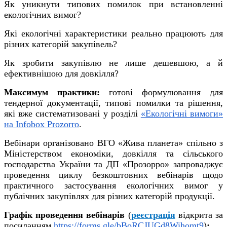
Як уникнути типових помилок при встановленні
екологічних вимог?
Які екологічні характеристики реально працюють для
різних категорій закупівель?
Як зробити закупівлю не лише дешевшою, а й
ефективнішою для довкілля?
Максимум практики:
готові формулювання для
тендерної документації, типові помилки та рішення,
які вже систематизовані у розділі
«Екологічні вимоги»
на Infobox Prozorro
.
Вебінари організовано ВГО «Жива планета» спільно з
Міністерством економіки, довкілля та сільського
господарства України та ДП «Прозорро» запроваджує
проведення циклу безкоштовних вебінарів щодо
практичного застосування екологічних вимог у
публічних закупівлях для різних категорій продукції.
Графік проведення
вебінарів
(
реєстрація
відкрита
за
посиланням
https://forms.gle/bBoRCJUGd8Wihomt9
)
: