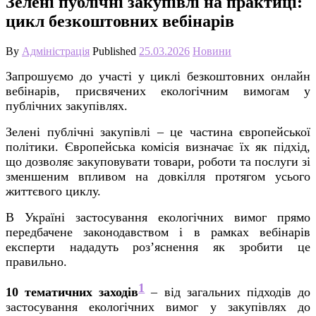
Зелені публічні закупівлі на практиці:
цикл безкоштовних вебінарів
By
Адміністрація
Published
25.03.2026
Новини
Запрошуємо до участі у циклі безкоштовних онлайн
вебінарів, присвячених екологічним вимогам у
публічних закупівлях.
Зелені публічні закупівлі – це частина європейської
політики. Європейська комісія визначає їх як підхід,
що дозволяє закуповувати товари, роботи та послуги зі
зменшеним впливом на довкілля протягом усього
життєвого циклу.
В Україні застосування екологічних вимог прямо
передбачене законодавством і
в рамках вебінарів
експерти нададуть роз’яснення як
зробити це
правильно.
1
10 тематичних заходів
– від загальних підходів до
застосування екологічних вимог у закупівлях до