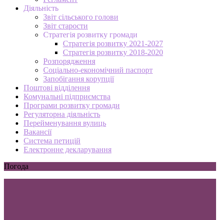
Діяльність
Звіт сільського голови
Звіт старости
Стратегія розвитку громади
Стратегія розвитку 2021-2027
Стратегія розвитку 2018-2020
Розпорядження
Соціально-економічний паспорт
Запобігання корупції
Поштові відділення
Комунальні підприємства
Програми розвитку громади
Регуляторна діяльність
Перейменування вулиць
Вакансії
Система петицій
Електронне декларування
Погода